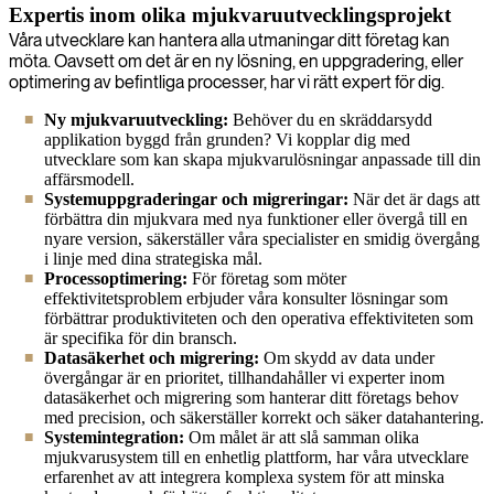
Expertis inom olika mjukvaruutvecklingsprojekt
Våra utvecklare kan hantera alla utmaningar ditt företag kan
möta. Oavsett om det är en ny lösning, en uppgradering, eller
optimering av befintliga processer, har vi rätt expert för dig.
Ny mjukvaruutveckling:
Behöver du en skräddarsydd
applikation byggd från grunden? Vi kopplar dig med
utvecklare som kan skapa mjukvarulösningar anpassade till din
affärsmodell.
Systemuppgraderingar och migreringar:
När det är dags att
förbättra din mjukvara med nya funktioner eller övergå till en
nyare version, säkerställer våra specialister en smidig övergång
i linje med dina strategiska mål.
Processoptimering:
För företag som möter
effektivitetsproblem erbjuder våra konsulter lösningar som
förbättrar produktiviteten och den operativa effektiviteten som
är specifika för din bransch.
Datasäkerhet och migrering:
Om skydd av data under
övergångar är en prioritet, tillhandahåller vi experter inom
datasäkerhet och migrering som hanterar ditt företags behov
med precision, och säkerställer korrekt och säker datahantering.
Systemintegration:
Om målet är att slå samman olika
mjukvarusystem till en enhetlig plattform, har våra utvecklare
erfarenhet av att integrera komplexa system för att minska