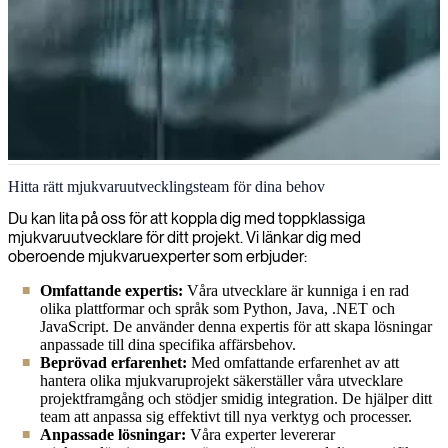
Mjukvaruutveckling
Hitta rätt mjukvaruutvecklingsteam för dina behov
Vi hittar, rekryterar och tillhandahåller specialiserade
Du kan lita på oss för att koppla dig med toppklassiga
mjukvaruutvecklare som bygger innovativa lösningar för dina IT-
mjukvaruutvecklare för ditt projekt. Vi länkar dig med
projekt.
oberoende mjukvaruexperter som erbjuder:
Omfattande expertis:
Våra utvecklare är kunniga i en rad
olika plattformar och språk som Python, Java, .NET och
JavaScript. De använder denna expertis för att skapa lösningar
anpassade till dina specifika affärsbehov.
Beprövad erfarenhet:
Med omfattande erfarenhet av att
hantera olika mjukvaruprojekt säkerställer våra utvecklare
projektframgång och stödjer smidig integration. De hjälper ditt
team att anpassa sig effektivt till nya verktyg och processer.
Anpassade lösningar:
Våra experter levererar