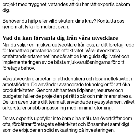
projekt med trygghet, vetandes att du har rätt expertis bakom
dig.
Behöver du hjälp eller vill diskutera dina krav? Kontakta oss
genom att fylla i formuläret ovan.
Vad du kan förvänta dig från våra utvecklare
När du väljer en mjukvaruutvecklare från oss, är ditt företag redo
för förbättrad prestanda och effektivitet. Våra utvecklares
omfattande erfarenhet innebär att de kan guida dig i valet och
implementeringen av de bästa mjukvarulösningarna för ditt
företags behov.
Våra utvecklare arbetar för att identifiera och lösa ineffektivitet i
arbetsflöden. De använder avancerade teknologier för att öka
produktiviteten. Genom att hantera tidplaner, resurser och
budgetar, håller de projekten på rätt spår och minimerar stress.
De kan även träna ditt team att använda de nya systemen, vilket
säkerställer snabb anpassning med minimal störning.
Deras expertis uppfyller inte bara dina mål utan överträffar dem
ofta, förbättrar företagets effektivitet och lönsamhet samtidigt
som de erbjuder en solid avkastning på investeringen.