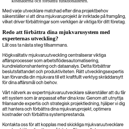
kostnaderna och förbättra funktionaliteten.
Med varje utvecklare matchad efter dina projektbehov
säkerställer vi att dina mjukvaruprojekt är inriktade på framgång,
vilket driver förbättringar som verkligen är viktiga för ditt företag.
Redo att förbättra dina mjukvarusystem med
experternas utveckling?
Låt oss ta nästa steg tillsammans.
Högkvalitativ mjukvaruutveckling centraliserar viktiga
affärsprocesser som arbetsflödesautomatisering,
kundrelationshantering och dataanalys. Detta förbättrar
beslutsfattandet och produktiviteten. Rätt utvecklingsexpertis
kan förvandla din mjukvara till ett kraftfullt verktyg skräddarsytt
för dina affärsmål och behov.
Vårt nätverk av expertmjukvaruutvecklare säkerställer att du får
ett system som är anpassat efter dina krav. Genom att utnyttja
frilansande expertis och strategisk projektledning, hjälper vi dig
att hantera och förbättra dina mjukvaruprojekt, optimera
kostnader och förbättra systemprestanda.
Kontakta oss för att kopplas med skickliga mjukvaruutvecklare