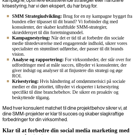
kampagne, optimere eksisterende strategier eller håndtere
krisestyring, har vi den ekspert, du har brug for.
SMM Strategiudvikling:
Brug for en ny kampagne bygget fra
bunden eller tilpasset til dit brand? Vi forbinder dig med
konsulenter, der skaber kraftfulde SMM-strategier,
skræddersyet til din forretningsmodel.
Kampagnestyring:
Når det er tid til at forbedre din sociale
medie tilstedeværelse med engagerende indhold, sikrer vores
specialister en strømlinet udførelse, der passer til dit brands
vision.
Analyse og rapportering:
For virksomheder, der står over for
udfordringer med at måle succes, tilbyder vi konsulenter, der
giver indsigt og analyser til at finjustere din strategi og øge
ROI.
Krisestyring:
Hvis håndtering af omdømmerisici på sociale
medier er din prioritet, tilbyder vi eksperter i krisestyring
specifikt til dine branchebehov. De sikrer en proaktiv og
beskyttende tilgang.
Med hver konsulent matchet til dine projektbehov sikrer vi, at
dine SMM-projekter er klar til succes og skaber slagkraftige
forbedringer for din virksomhed.
Klar til at forbedre din social media marketing med