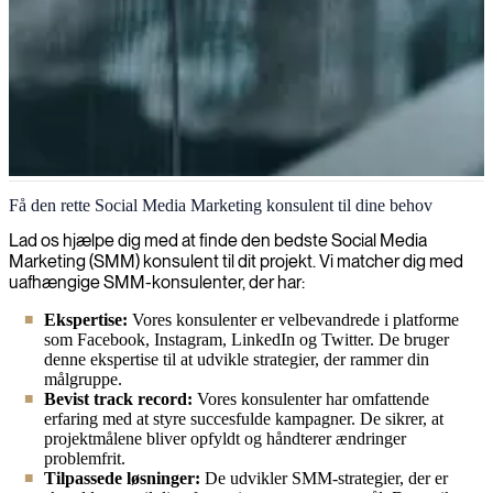
Social media marketing
Få den rette Social Media Marketing konsulent til dine behov
Vi leverer erfarne specialister inden for markedsføring på sociale
Lad os hjælpe dig med at finde den bedste Social Media
medier, der kan hjælpe dig med at maksimere din online
Marketing (SMM) konsulent til dit projekt. Vi matcher dig med
tilstedeværelse, engagere din målgruppe og skabe målbare
uafhængige SMM-konsulenter, der har:
forretningsresultater gennem strategiske SMM-kampagner.
Ekspertise:
Vores konsulenter er velbevandrede i platforme
som Facebook, Instagram, LinkedIn og Twitter. De bruger
denne ekspertise til at udvikle strategier, der rammer din
målgruppe.
Bevist track record:
Vores konsulenter har omfattende
erfaring med at styre succesfulde kampagner. De sikrer, at
projektmålene bliver opfyldt og håndterer ændringer
problemfrit.
Tilpassede løsninger:
De udvikler SMM-strategier, der er