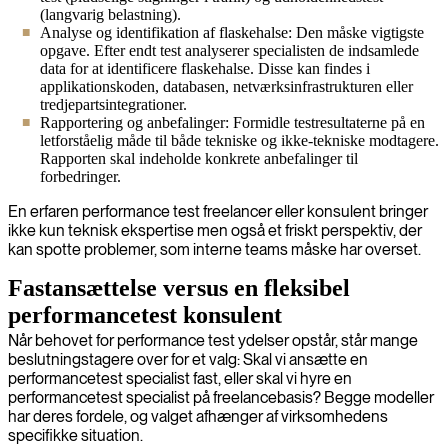
(langvarig belastning).
Analyse og identifikation af flaskehalse: Den måske vigtigste
opgave. Efter endt test analyserer specialisten de indsamlede
data for at identificere flaskehalse. Disse kan findes i
applikationskoden, databasen, netværksinfrastrukturen eller
tredjepartsintegrationer.
Rapportering og anbefalinger: Formidle testresultaterne på en
letforståelig måde til både tekniske og ikke-tekniske modtagere.
Rapporten skal indeholde konkrete anbefalinger til
forbedringer.
En erfaren performance test freelancer eller konsulent bringer
ikke kun teknisk ekspertise men også et friskt perspektiv, der
kan spotte problemer, som interne teams måske har overset.
Fastansættelse versus en fleksibel
performancetest konsulent
Når behovet for performance test ydelser opstår, står mange
beslutningstagere over for et valg: Skal vi ansætte en
performancetest specialist fast, eller skal vi hyre en
performancetest specialist på freelancebasis? Begge modeller
har deres fordele, og valget afhænger af virksomhedens
specifikke situation.