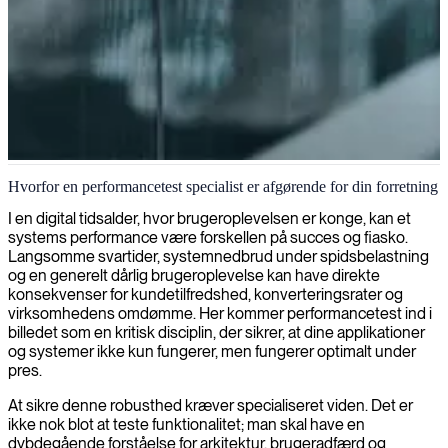
Performancetest og optimering
Hvorfor en performancetest specialist er afgørende for din forretning
Vores performance-testere optimerer dine systemer til at håndtere
I en digital tidsalder, hvor brugeroplevelsen er konge, kan et
spidsbelastninger, identificerer flaskehalse og sikrer en konsistent
systems performance være forskellen på succes og fiasko.
brugeroplevelse, når det er vigtigst.
Langsomme svartider, systemnedbrud under spidsbelastning
og en generelt dårlig brugeroplevelse kan have direkte
konsekvenser for kundetilfredshed, konverteringsrater og
virksomhedens omdømme. Her kommer performancetest ind i
billedet som en kritisk disciplin, der sikrer, at dine applikationer
og systemer ikke kun fungerer, men fungerer optimalt under
pres.
At sikre denne robusthed kræver specialiseret viden. Det er
ikke nok blot at teste funktionalitet; man skal have en
dybdegående forståelse for arkitektur, brugeradfærd og