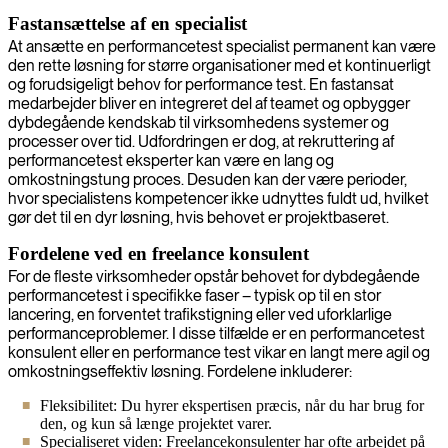
Fastansættelse af en specialist
At ansætte en performancetest specialist permanent kan være
den rette løsning for større organisationer med et kontinuerligt
og forudsigeligt behov for performance test. En fastansat
medarbejder bliver en integreret del af teamet og opbygger
dybdegående kendskab til virksomhedens systemer og
processer over tid. Udfordringen er dog, at rekruttering af
performancetest eksperter kan være en lang og
omkostningstung proces. Desuden kan der være perioder,
hvor specialistens kompetencer ikke udnyttes fuldt ud, hvilket
gør det til en dyr løsning, hvis behovet er projektbaseret.
Fordelene ved en freelance konsulent
For de fleste virksomheder opstår behovet for dybdegående
performancetest i specifikke faser – typisk op til en stor
lancering, en forventet trafikstigning eller ved uforklarlige
performanceproblemer. I disse tilfælde er en performancetest
konsulent eller en performance test vikar en langt mere agil og
omkostningseffektiv løsning. Fordelene inkluderer:
Fleksibilitet: Du hyrer ekspertisen præcis, når du har brug for
den, og kun så længe projektet varer.
Specialiseret viden: Freelancekonsulenter har ofte arbejdet på