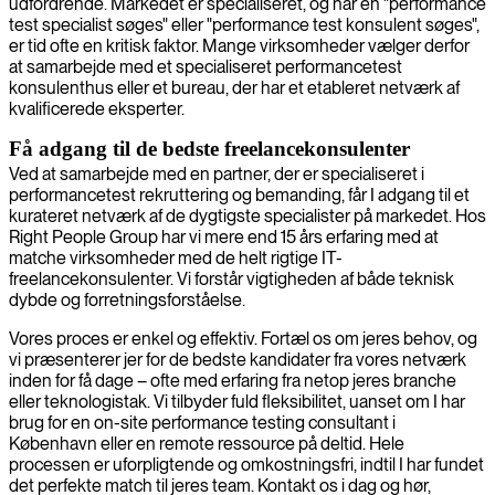
udfordrende. Markedet er specialiseret, og når en "performance
test specialist søges" eller "performance test konsulent søges",
er tid ofte en kritisk faktor. Mange virksomheder vælger derfor
at samarbejde med et specialiseret performancetest
konsulenthus eller et bureau, der har et etableret netværk af
kvalificerede eksperter.
Få adgang til de bedste freelancekonsulenter
Ved at samarbejde med en partner, der er specialiseret i
performancetest rekruttering og bemanding, får I adgang til et
kurateret netværk af de dygtigste specialister på markedet. Hos
Right People Group har vi mere end 15 års erfaring med at
matche virksomheder med de helt rigtige IT-
freelancekonsulenter. Vi forstår vigtigheden af både teknisk
dybde og forretningsforståelse.
Vores proces er enkel og effektiv. Fortæl os om jeres behov, og
vi præsenterer jer for de bedste kandidater fra vores netværk
inden for få dage – ofte med erfaring fra netop jeres branche
eller teknologistak. Vi tilbyder fuld fleksibilitet, uanset om I har
brug for en on-site performance testing consultant i
København eller en remote ressource på deltid. Hele
processen er uforpligtende og omkostningsfri, indtil I har fundet
det perfekte match til jeres team. Kontakt os i dag og hør,