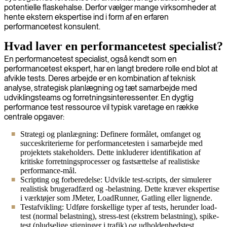
potentielle flaskehalse. Derfor vælger mange virksomheder at
hente ekstern ekspertise ind i form af en erfaren
performancetest konsulent.
Hvad laver en performancetest specialist?
En performancetest specialist, også kendt som en
performancetest ekspert, har en langt bredere rolle end blot at
afvikle tests. Deres arbejde er en kombination af teknisk
analyse, strategisk planlægning og tæt samarbejde med
udviklingsteams og forretningsinteressenter. En dygtig
performance test ressource vil typisk varetage en række
centrale opgaver:
Strategi og planlægning: Definere formålet, omfanget og
succeskriterierne for performancetesten i samarbejde med
projektets stakeholders. Dette inkluderer identifikation af
kritiske forretningsprocesser og fastsættelse af realistiske
performance-mål.
Scripting og forberedelse: Udvikle test-scripts, der simulerer
realistisk brugeradfærd og -belastning. Dette kræver ekspertise
i værktøjer som JMeter, LoadRunner, Gatling eller lignende.
Testafvikling: Udføre forskellige typer af tests, herunder load-
test (normal belastning), stress-test (ekstrem belastning), spike-
test (pludselige stigninger i trafik) og udholdenhedstest