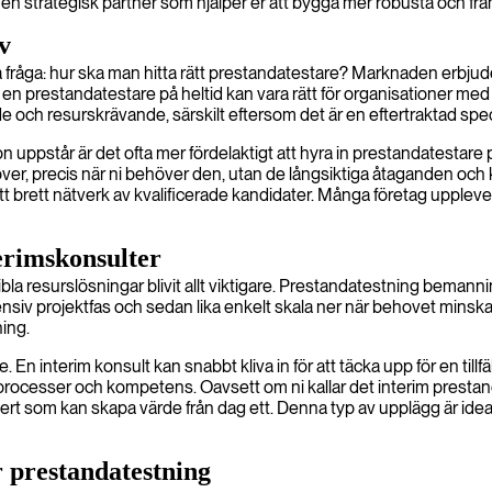
får en strategisk partner som hjälper er att bygga mer robusta och fr
v
fråga: hur ska man hitta rätt prestandatestare? Marknaden erbjuder f
en prestandatestare på heltid kan vara rätt för organisationer med
och resurskrävande, särskilt eftersom det är en eftertraktad specia
 uppstår är det ofta mer fördelaktigt att hyra in prestandatestare p
behöver, precis när ni behöver den, utan de långsiktiga åtaganden o
 ett brett nätverk av kvalificerade kandidater. Många företag upple
erimskonsulter
bla resurslösningar blivit allt viktigare. Prestandatestning bema
nsiv projektfas och sedan lika enkelt skala ner när behovet minskar.
ning.
n interim konsult kan snabbt kliva in för att täcka upp för en tillfälli
 processer och kompetens. Oavsett om ni kallar det interim prestand
ert som kan skapa värde från dag ett. Denna typ av upplägg är idealis
r prestandatestning