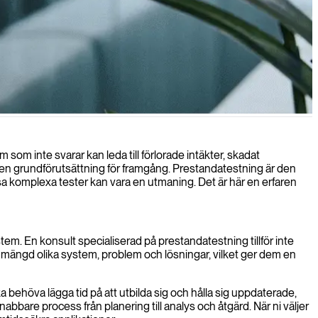
plevelse när det behövs som mest.
som inte svarar kan leda till förlorade intäkter, skadat
 är en grundförutsättning för framgång. Prestandatestning är den
essa komplexa tester kan vara en utmaning. Det är här en erfaren
stem. En konsult specialiserad på prestandatestning tillför inte
n mängd olika system, problem och lösningar, vilket ger dem en
a behöva lägga tid på att utbilda sig och hålla sig uppdaterade,
nabbare process från planering till analys och åtgärd. När ni väljer