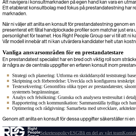
Att navigera i konsultmarknaden på egen hand kan vara en utmani
Ett etablerat konsultbolag med fokus på prestandatestning har red
marknaden.
När ni väljer att anlita en konsult för prestandatestning genom en såd
presenterat ett fåtal handplockade profiler som matchar just era un
personlighet för teamet. Hos Right People Group ser vi till att ni
Vår modell innebär att ni kan utvärdera kandidater helt utan kostnad
Vanliga ansvarsområden för en prestandatestare
En prestandatest specialist har en bred och viktig roll som sträcker
är några av de centrala uppgifter en erfaren konsult inom presta
Strategi och planering: Utforma en skräddarsydd teststrategi base
Skriptning och förberedelse: Utveckla och konfigurera testskript 
Testexekvering: Genomföra olika typer av prestandatester, såsom las
systemets begränsningar.
Analys och felsökning: Granska och analysera testresultat i detal
Rapportering och kommunikation: Sammanställa tydliga och handli
Optimering och rådgivning: Samarbeta med utvecklare, arkitekter o
Genom att anlita en konsult för dessa uppgifter säkerställer ni e
Sekretesspolicy
ESG
Bli en del av vårt team
Kontak