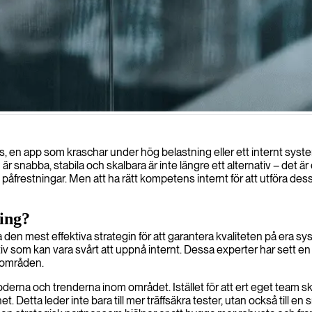
ing, identifierar flaskhalsar och säkerställer en konsekvent användarup
, en app som kraschar under hög belastning eller ett internt system 
 är snabba, stabila och skalbara är inte längre ett alternativ – det
ns påfrestningar. Men att ha rätt kompetens internt för att utföra d
ning?
ta den mest effektiva strategin för att garantera kvaliteten på era sy
iv som kan vara svårt att uppnå internt. Dessa experter har sett e
skområden.
derna och trenderna inom området. Istället för att ert eget team sk
etta leder inte bara till mer träffsäkra tester, utan också till en s