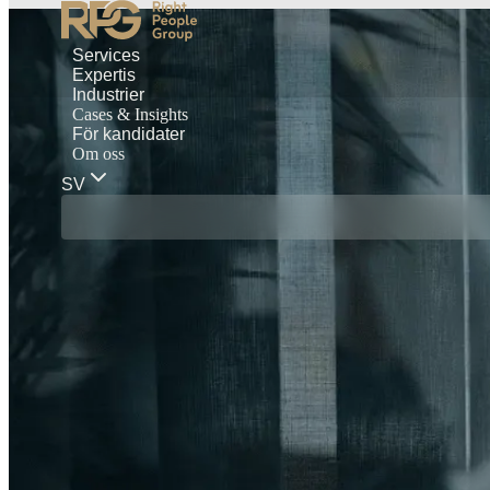
Services
Expertis
Industrier
Cases & Insights
För kandidater
Om oss
SV