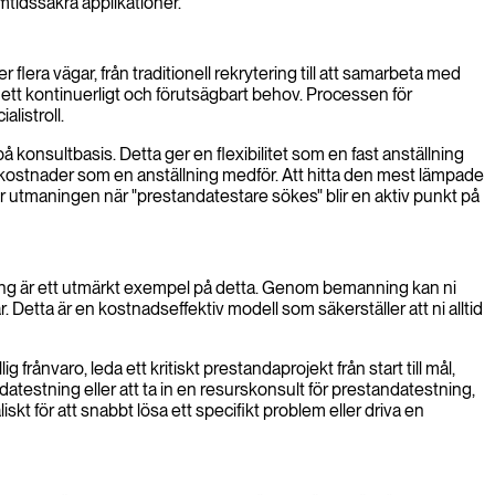
amtidssäkra applikationer.
lera vägar, från traditionell rekrytering till att samarbeta med
 ett kontinuerligt och förutsägbart behov. Processen för
listroll.
å konsultbasis. Detta ger en flexibilitet som en fast anställning
ch kostnader som en anställning medför. Att hitta den mest lämpade
ver utmaningen när "prestandatestare sökes" blir en aktiv punkt på
nning är ett utmärkt exempel på detta. Genom bemanning kan ni
 Detta är en kostnadseffektiv modell som säkerställer att ni alltid
g frånvaro, leda ett kritiskt prestandaprojekt från start till mål,
atestning eller att ta in en resurskonsult för prestandatestning,
kt för att snabbt lösa ett specifikt problem eller driva en