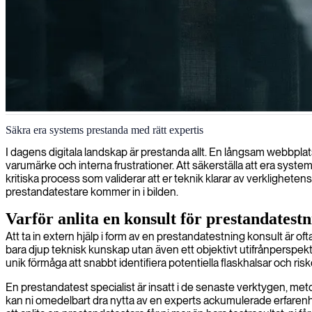
Prestandatestning och -optimering
Säkra era systems prestanda med rätt expertis
Våra prestandatestare optimerar era system för att hantera toppbelastn
I dagens digitala landskap är prestanda allt. En långsam webbplats
varumärke och interna frustrationer. Att säkerställa att era system
kritiska process som validerar att er teknik klarar av verklighete
prestandatestare kommer in i bilden.
Varför anlita en konsult för prestandatest
Att ta in extern hjälp i form av en prestandatestning konsult är of
bara djup teknisk kunskap utan även ett objektivt utifrånperspekt
unik förmåga att snabbt identifiera potentiella flaskhalsar och ri
En prestandatest specialist är insatt i de senaste verktygen, meto
kan ni omedelbart dra nytta av en experts ackumulerade erfarenhet. D