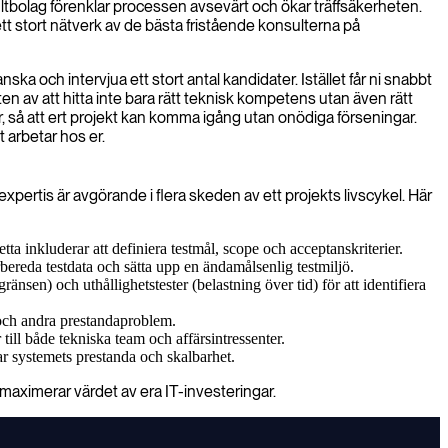
tbolag förenklar processen avsevärt och ökar träffsäkerheten.
tt stort nätverk av de bästa fristående konsulterna på
nska och intervjua ett stort antal kandidater. Istället får ni snabbt
ten av att hitta inte bara rätt teknisk kompetens utan även rätt
r, så att ert projekt kan komma igång utan onödiga förseningar.
t arbetar hos er.
 expertis är avgörande i flera skeden av ett projekts livscykel. Här
a inkluderar att definiera testmål, scope och acceptanskriterier.
rbereda testdata och sätta upp en ändamålsenlig testmiljö.
änsen) och uthållighetstester (belastning över tid) för att identifiera
r och andra prestandaproblem.
ll både tekniska team och affärsintressenter.
ar systemets prestanda och skalbarhet.
maximerar värdet av era IT-investeringar.