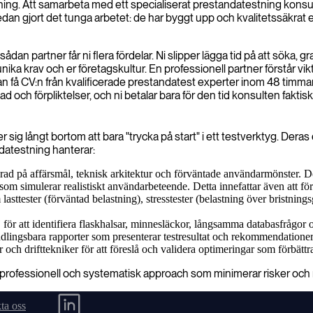
ng. Att samarbeta med ett specialiserat prestandatestning konsul
an gjort det tunga arbetet: de har byggt upp och kvalitetssäkrat e
an partner får ni flera fördelar. Ni slipper lägga tid på att söka, gra
ika krav och er företagskultur. En professionell partner förstår vik
 kan få CV:n från kvalificerade prestandatest experter inom 48 timma
 och förpliktelser, och ni betalar bara för den tid konsulten faktisk
 sig långt bortom att bara "trycka på start" i ett testverktyg. Deras
ndatestning hanterar:
rad på affärsmål, teknisk arkitektur och förväntade användarmönster. Dett
som simulerar realistiskt användarbeteende. Detta innefattar även att fö
ttester (förväntad belastning), stresstester (belastning över bristningsgr
j för att identifiera flaskhalsar, minnesläckor, långsamma databasfrågo
ngsbara rapporter som presenterar testresultat och rekommendationer ti
ch drifttekniker för att föreslå och validera optimeringar som förbättr
n professionell och systematisk approach som minimerar risker och 
ta oss