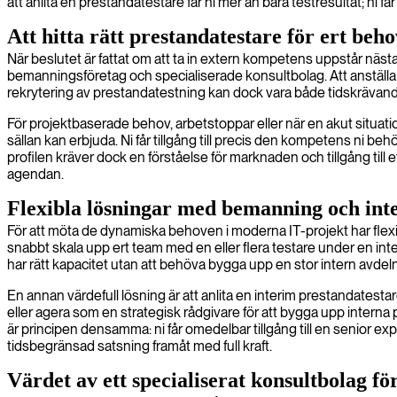
att anlita en prestandatestare får ni mer än bara testresultat; ni 
Att hitta rätt prestandatestare för ert beho
När beslutet är fattat om att ta in extern kompetens uppstår nästa 
bemanningsföretag och specialiserade konsultbolag. Att anställa 
rekrytering av prestandatestning kan dock vara både tidskrävande 
För projektbaserade behov, arbetstoppar eller när en akut situation
sällan kan erbjuda. Ni får tillgång till precis den kompetens ni 
profilen kräver dock en förståelse för marknaden och tillgång till
agendan.
Flexibla lösningar med bemanning och int
För att möta de dynamiska behoven i moderna IT-projekt har flexi
snabbt skala upp ert team med en eller flera testare under en inte
har rätt kapacitet utan att behöva bygga upp en stor intern avdel
En annan värdefull lösning är att anlita en interim prestandatestare. E
eller agera som en strategisk rådgivare för att bygga upp interna
är principen densamma: ni får omedelbar tillgång till en senior exp
tidsbegränsad satsning framåt med full kraft.
Värdet av ett specialiserat konsultbolag fö