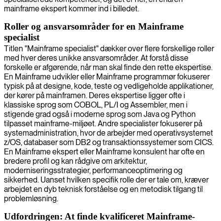
mainframe ekspert kommer ind i billedet.
Roller og ansvarsområder for en Mainframe
specialist
Titlen "Mainframe specialist" dækker over flere forskellige roller
med hver deres unikke ansvarsområder. At forstå disse
forskelle er afgørende, når man skal finde den rette ekspertise.
En Mainframe udvikler eller Mainframe programmør fokuserer
typisk på at designe, kode, teste og vedligeholde applikationer,
der kører på mainframen. Deres ekspertise ligger ofte i
klassiske sprog som COBOL, PL/I og Assembler, men i
stigende grad også i moderne sprog som Java og Python
tilpasset mainframe-miljøet. Andre specialister fokuserer på
systemadministration, hvor de arbejder med operativsystemet
z/OS, databaser som DB2 og transaktionssystemer som CICS.
En Mainframe ekspert eller Mainframe konsulent har ofte en
bredere profil og kan rådgive om arkitektur,
moderniseringsstrategier, performanceoptimering og
sikkerhed. Uanset hvilken specifik rolle der er tale om, kræver
arbejdet en dyb teknisk forståelse og en metodisk tilgang til
problemløsning.
Udfordringen: At finde kvalificeret Mainframe-