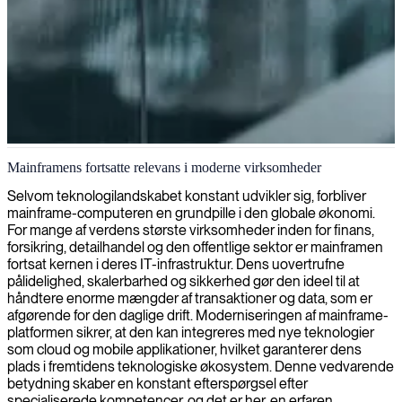
Mainframe-udvikling og modernisering
Mainframens fortsatte relevans i moderne virksomheder
Vi leverer mainframeudviklere med ekspertise i modernisering af
Selvom teknologilandskabet konstant udvikler sig, forbliver
legacy-systemer, der sikrer robust drift og forlænger levetiden på din
mainframe-computeren en grundpille i den globale økonomi.
virksomheds kritiske infrastruktur.
For mange af verdens største virksomheder inden for finans,
forsikring, detailhandel og den offentlige sektor er mainframen
fortsat kernen i deres IT-infrastruktur. Dens uovertrufne
pålidelighed, skalerbarhed og sikkerhed gør den ideel til at
håndtere enorme mængder af transaktioner og data, som er
afgørende for den daglige drift. Moderniseringen af mainframe-
platformen sikrer, at den kan integreres med nye teknologier
som cloud og mobile applikationer, hvilket garanterer dens
plads i fremtidens teknologiske økosystem. Denne vedvarende
betydning skaber en konstant efterspørgsel efter
specialiserede kompetencer, og det er her, en erfaren