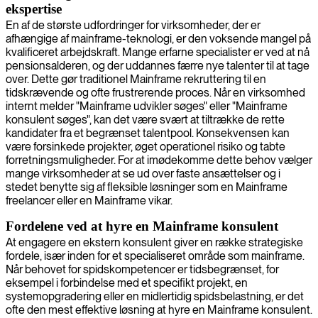
ekspertise
En af de største udfordringer for virksomheder, der er
afhængige af mainframe-teknologi, er den voksende mangel på
kvalificeret arbejdskraft. Mange erfarne specialister er ved at nå
pensionsalderen, og der uddannes færre nye talenter til at tage
over. Dette gør traditionel Mainframe rekruttering til en
tidskrævende og ofte frustrerende proces. Når en virksomhed
internt melder "Mainframe udvikler søges" eller "Mainframe
konsulent søges", kan det være svært at tiltrække de rette
kandidater fra et begrænset talentpool. Konsekvensen kan
være forsinkede projekter, øget operationel risiko og tabte
forretningsmuligheder. For at imødekomme dette behov vælger
mange virksomheder at se ud over faste ansættelser og i
stedet benytte sig af fleksible løsninger som en Mainframe
freelancer eller en Mainframe vikar.
Fordelene ved at hyre en Mainframe konsulent
At engagere en ekstern konsulent giver en række strategiske
fordele, især inden for et specialiseret område som mainframe.
Når behovet for spidskompetencer er tidsbegrænset, for
eksempel i forbindelse med et specifikt projekt, en
systemopgradering eller en midlertidig spidsbelastning, er det
ofte den mest effektive løsning at hyre en Mainframe konsulent.