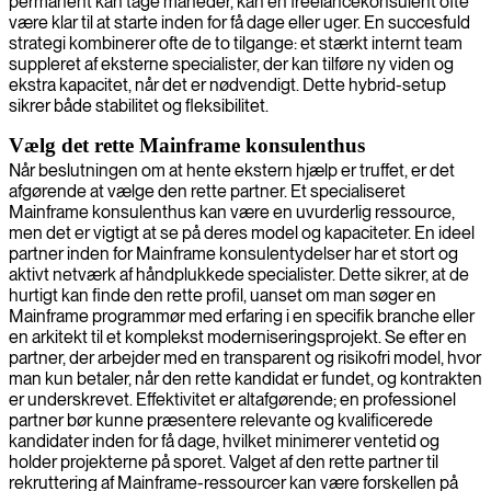
permanent kan tage måneder, kan en freelancekonsulent ofte
være klar til at starte inden for få dage eller uger. En succesfuld
strategi kombinerer ofte de to tilgange: et stærkt internt team
suppleret af eksterne specialister, der kan tilføre ny viden og
ekstra kapacitet, når det er nødvendigt. Dette hybrid-setup
sikrer både stabilitet og fleksibilitet.
Vælg det rette Mainframe konsulenthus
Når beslutningen om at hente ekstern hjælp er truffet, er det
afgørende at vælge den rette partner. Et specialiseret
Mainframe konsulenthus kan være en uvurderlig ressource,
men det er vigtigt at se på deres model og kapaciteter. En ideel
partner inden for Mainframe konsulentydelser har et stort og
aktivt netværk af håndplukkede specialister. Dette sikrer, at de
hurtigt kan finde den rette profil, uanset om man søger en
Mainframe programmør med erfaring i en specifik branche eller
en arkitekt til et komplekst moderniseringsprojekt. Se efter en
partner, der arbejder med en transparent og risikofri model, hvor
man kun betaler, når den rette kandidat er fundet, og kontrakten
er underskrevet. Effektivitet er altafgørende; en professionel
partner bør kunne præsentere relevante og kvalificerede
kandidater inden for få dage, hvilket minimerer ventetid og
holder projekterne på sporet. Valget af den rette partner til
rekruttering af Mainframe-ressourcer kan være forskellen på