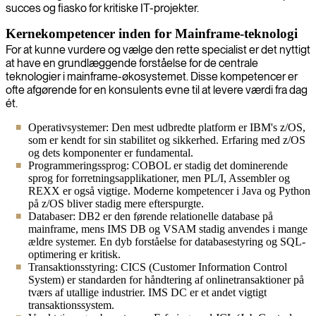
succes og fiasko for kritiske IT-projekter.
Kernekompetencer inden for Mainframe-teknologi
For at kunne vurdere og vælge den rette specialist er det nyttigt
at have en grundlæggende forståelse for de centrale
teknologier i mainframe-økosystemet. Disse kompetencer er
ofte afgørende for en konsulents evne til at levere værdi fra dag
ét.
Operativsystemer: Den mest udbredte platform er IBM's z/OS,
som er kendt for sin stabilitet og sikkerhed. Erfaring med z/OS
og dets komponenter er fundamental.
Programmeringssprog: COBOL er stadig det dominerende
sprog for forretningsapplikationer, men PL/I, Assembler og
REXX er også vigtige. Moderne kompetencer i Java og Python
på z/OS bliver stadig mere efterspurgte.
Databaser: DB2 er den førende relationelle database på
mainframe, mens IMS DB og VSAM stadig anvendes i mange
ældre systemer. En dyb forståelse for databasestyring og SQL-
optimering er kritisk.
Transaktionsstyring: CICS (Customer Information Control
System) er standarden for håndtering af onlinetransaktioner på
tværs af utallige industrier. IMS DC er et andet vigtigt
transaktionssystem.