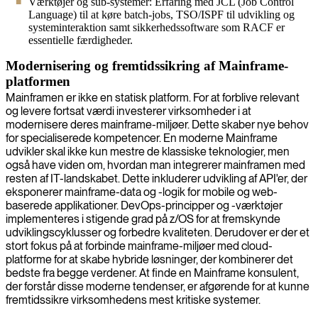
Værktøjer og sub-systemer: Erfaring med JCL (Job Control
Language) til at køre batch-jobs, TSO/ISPF til udvikling og
systeminteraktion samt sikkerhedssoftware som RACF er
essentielle færdigheder.
Modernisering og fremtidssikring af Mainframe-
platformen
Mainframen er ikke en statisk platform. For at forblive relevant
og levere fortsat værdi investerer virksomheder i at
modernisere deres mainframe-miljøer. Dette skaber nye behov
for specialiserede kompetencer. En moderne Mainframe
udvikler skal ikke kun mestre de klassiske teknologier, men
også have viden om, hvordan man integrerer mainframen med
resten af IT-landskabet. Dette inkluderer udvikling af API'er, der
eksponerer mainframe-data og -logik for mobile og web-
baserede applikationer. DevOps-principper og -værktøjer
implementeres i stigende grad på z/OS for at fremskynde
udviklingscyklusser og forbedre kvaliteten. Derudover er der et
stort fokus på at forbinde mainframe-miljøer med cloud-
platforme for at skabe hybride løsninger, der kombinerer det
bedste fra begge verdener. At finde en Mainframe konsulent,
der forstår disse moderne tendenser, er afgørende for at kunne
fremtidssikre virksomhedens mest kritiske systemer.