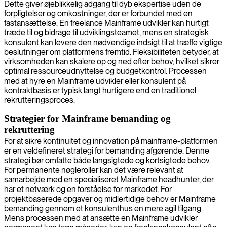
Dette giver øjeblikkelig adgang til dyb ekspertise uden de
forpligtelser og omkostninger, der er forbundet med en
fastansættelse. En freelance Mainframe udvikler kan hurtigt
træde til og bidrage til udviklingsteamet, mens en strategisk
konsulent kan levere den nødvendige indsigt til at træffe vigtige
beslutninger om platformens fremtid. Fleksibiliteten betyder, at
virksomheden kan skalere op og ned efter behov, hvilket sikrer
optimal ressourceudnyttelse og budgetkontrol. Processen
med at hyre en Mainframe udvikler eller konsulent på
kontraktbasis er typisk langt hurtigere end en traditionel
rekrutteringsproces.
Strategier for Mainframe bemanding og
rekruttering
For at sikre kontinuitet og innovation på mainframe-platformen
er en veldefineret strategi for bemanding afgørende. Denne
strategi bør omfatte både langsigtede og kortsigtede behov.
For permanente nøgleroller kan det være relevant at
samarbejde med en specialiseret Mainframe headhunter, der
har et netværk og en forståelse for markedet. For
projektbaserede opgaver og midlertidige behov er Mainframe
bemanding gennem et konsulenthus en mere agil tilgang.
Mens processen med at ansætte en Mainframe udvikler