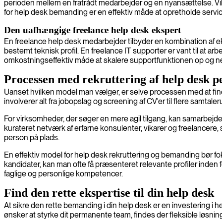
perioden mellem en fratrådt medarbejder og en nyansættelse. Vik
for help desk bemanding er en effektiv måde at opretholde service
Den uafhængige freelance help desk ekspert
En freelance help desk medarbejder tilbyder en kombination af eks
bestemt teknisk profil. En freelance IT supporter er vant til at a
omkostningseffektiv måde at skalere supportfunktionen op og ne
Processen med rekruttering af help desk p
Uanset hvilken model man vælger, er selve processen med at find
involverer alt fra jobopslag og screening af CV'er til flere samta
For virksomheder, der søger en mere agil tilgang, kan samarbejdet
kurateret netværk af erfarne konsulenter, vikarer og freelancere, s
person på plads.
En effektiv model for help desk rekruttering og bemanding bør fok
kandidater, kan man ofte få præsenteret relevante profiler inden 
faglige og personlige kompetencer.
Find den rette ekspertise til din help desk
At sikre den rette bemanding i din help desk er en investering i h
ønsker at styrke dit permanente team, findes der fleksible løsnin