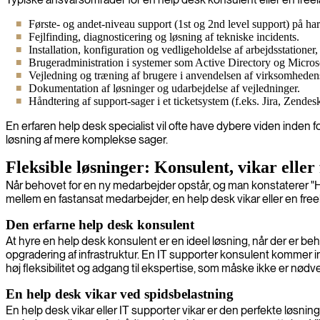
Første- og andet-niveau support (1st og 2nd level support) på h
Fejlfinding, diagnosticering og løsning af tekniske incidents.
Installation, konfiguration og vedligeholdelse af arbejdsstationer,
Brugeradministration i systemer som Active Directory og Micros
Vejledning og træning af brugere i anvendelsen af virksomheden
Dokumentation af løsninger og udarbejdelse af vejledninger.
Håndtering af support-sager i et ticketsystem (f.eks. Jira, Zende
En erfaren help desk specialist vil ofte have dybere viden inden f
løsning af mere komplekse sager.
Fleksible løsninger: Konsulent, vikar eller
Når behovet for en ny medarbejder opstår, og man konstaterer "He
mellem en fastansat medarbejder, en help desk vikar eller en fr
Den erfarne help desk konsulent
At hyre en help desk konsulent er en ideel løsning, når der er be
opgradering af infrastruktur. En IT supporter konsulent kommer in
høj fleksibilitet og adgang til ekspertise, som måske ikke er nødve
En help desk vikar ved spidsbelastning
En help desk vikar eller IT supporter vikar er den perfekte løsni