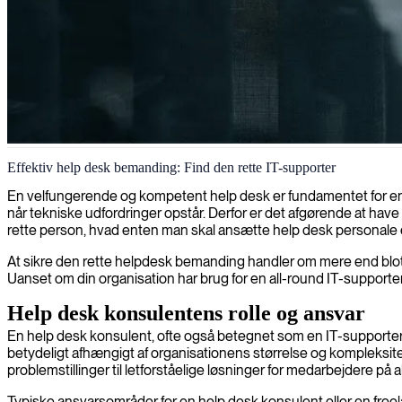
IT-helpdesk procesoptimering
Effektiv help desk bemanding: Find den rette IT-supporter
Vi optimerer dine IT-helpdesk-processer med vores ekspertise inden for
En velfungerende og kompetent help desk er fundamentet for en g
når tekniske udfordringer opstår. Derfor er det afgørende at hav
rette person, hvad enten man skal ansætte help desk personale ell
At sikre den rette helpdesk bemanding handler om mere end blot a
Uanset om din organisation har brug for en all-round IT-supporter el
Help desk konsulentens rolle og ansvar
En help desk konsulent, ofte også betegnet som en IT-supporter,
betydeligt afhængigt af organisationens størrelse og kompleksit
problemstillinger til letforståelige løsninger for medarbejdere på a
Typiske ansvarsområder for en help desk konsulent eller en freel