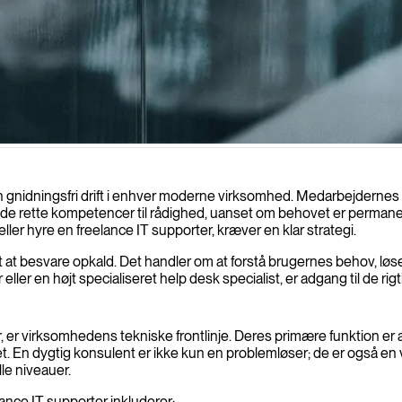
 optimering, hvilket sikrer hurtigere løsningstider og forbedret brugert
nidningsfri drift i enhver moderne virksomhed. Medarbejdernes pro
e de rette kompetencer til rådighed, uanset om behovet er permanen
er hyre en freelance IT supporter, kræver en klar strategi.
t besvare opkald. Det handler om at forstå brugernes behov, løse k
ler en højt specialiseret help desk specialist, er adgang til de rigt
 er virksomhedens tekniske frontlinje. Deres primære funktion er 
et. En dygtig konsulent er ikke kun en problemløser; de er også en
lle niveauer.
ance IT supporter inkluderer: