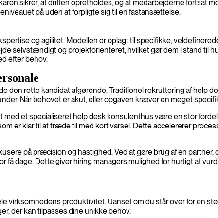
aren sikrer, at driften opretholdes, og at medarbejderne fortsat
niveauet på uden at forpligte sig til en fastansættelse.
pertise og agilitet. Modellen er oplagt til specifikke, veldefiner
rbejde selvstændigt og projektorienteret, hvilket gør dem i stand til
d efter behov.
ersonale
e den rette kandidat afgørende. Traditionel rekruttering af help
lerunder. Når behovet er akut, eller opgaven kræver en meget specifik
 med et specialiseret help desk konsulenthus være en stor fordel. 
om er klar til at træde til med kort varsel. Dette accelererer proce
usere på præcision og hastighed. Ved at gøre brug af en partner, de
for få dage. Dette giver hiring managers mulighed for hurtigt at vu
ele virksomhedens produktivitet. Uanset om du står over for en større
ger, der kan tilpasses dine unikke behov.