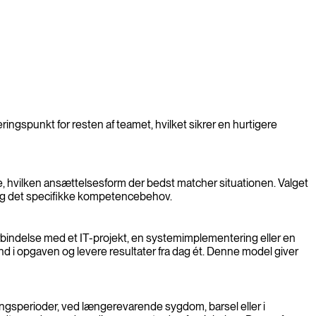
ringspunkt for resten af teamet, hvilket sikrer en hurtigere
je, hvilken ansættelsesform der bedst matcher situationen. Valget
t og det specifikke kompetencebehov.
forbindelse med et IT-projekt, en systemimplementering eller en
ind i opgaven og levere resultater fra dag ét. Denne model giver
ningsperioder, ved længerevarende sygdom, barsel eller i