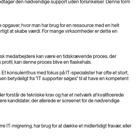
 modtager den nødvendige support uden forsinkelser. Denne form
ede opgaver, hvor man har brug for en ressource med en helt
 hurtigt at skabe værdi. For mange virksomheder er dette en
 desk medarbejdere kan være en tidskrævende proces, der
 profil, kan denne proces blive en flaskehals.
Et konsulenthus med fokus på IT-specialister har ofte et stort,
ssen betydeligt fra "IT supporter søges" til at have en kompetent
r forstår de tekniske krav og har et netværk af kvalificerede
rdere kandidater, der allerede er screenet for de nødvendige
 IT-migrering, har brug for at dække et midlertidigt fravær, eller