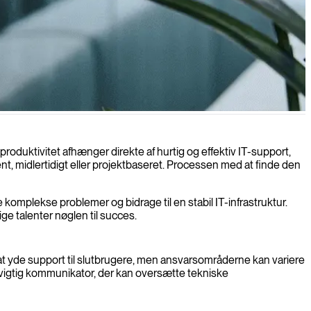
ilfredshed.
duktivitet afhænger direkte af hurtig og effektiv IT-support,
t, midlertidigt eller projektbaseret. Processen med at finde den
omplekse problemer og bidrage til en stabil IT-infrastruktur.
ige talenter nøglen til succes.
at yde support til slutbrugere, men ansvarsområderne kan variere
 vigtig kommunikator, der kan oversætte tekniske