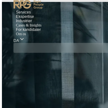
Services
Ekspertise
Industrier
Cases & Insights
For kandidater
Om os
DA