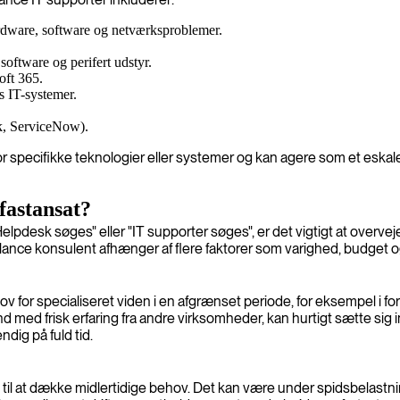
ardware, software og netværksproblemer.
 software og perifert udstyr.
oft 365.
s IT-systemer.
sk, ServiceNow).
or specifikke teknologier eller systemer og kan agere som et eskale
 fastansat?
lpdesk søges" eller "IT supporter søges", er det vigtigt at overve
eelance konsulent afhænger af flere faktorer som varighed, budge
hov for specialiseret viden i en afgrænset periode, for eksempel i 
d med frisk erfaring fra andre virksomheder, kan hurtigt sætte sig 
ndig på fuld tid.
ng til at dække midlertidige behov. Det kan være under spidsbelast