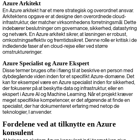
Azure Arkitekt
En Azure arkitekt har et mere strategisk og overordnet ansvar.
Arkitektens opgave er at designe den overordnede cloud-
infrastruktur, der matcher virksomhedens forretningsmål. Dette
indebærer beslutninger om governance, sikkerhed, datastyring
og netværk. En Azure arkitekt sikrer, at løsningen er robust,
omkostningseffektiv og fremtidssikret. Denne rolle er kritisk i de
indledende faser af en cloud-rejse eller ved større
omstruktureringer.
Azure Specialist og Azure Ekspert
Disse termer bruges ofte i flæng til at beskrive en person med
dybdegående viden inden for et specifikt Azure-domæne. Det
kan for eksempel være en Azure specialist inden for sikkerhed,
der fokuserer på at beskytte data og infrastruktur, eller en
ekspert i Azure AI og Machine Learning. Når et projekt kræver
meget specifikke kompetencer, er det afgørende at finde en
specialist, der har dokumenteret erfaring med netop de
teknologier, I anvender.
Fordelene ved at tilknytte en Azure
konsulent