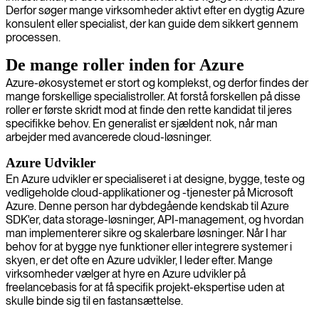
Derfor søger mange virksomheder aktivt efter en dygtig Azure
konsulent eller specialist, der kan guide dem sikkert gennem
processen.
De mange roller inden for Azure
Azure-økosystemet er stort og komplekst, og derfor findes der
mange forskellige specialistroller. At forstå forskellen på disse
roller er første skridt mod at finde den rette kandidat til jeres
specifikke behov. En generalist er sjældent nok, når man
arbejder med avancerede cloud-løsninger.
Azure Udvikler
En Azure udvikler er specialiseret i at designe, bygge, teste og
vedligeholde cloud-applikationer og -tjenester på Microsoft
Azure. Denne person har dybdegående kendskab til Azure
SDK'er, data storage-løsninger, API-management, og hvordan
man implementerer sikre og skalerbare løsninger. Når I har
behov for at bygge nye funktioner eller integrere systemer i
skyen, er det ofte en Azure udvikler, I leder efter. Mange
virksomheder vælger at hyre en Azure udvikler på
freelancebasis for at få specifik projekt-ekspertise uden at
skulle binde sig til en fastansættelse.