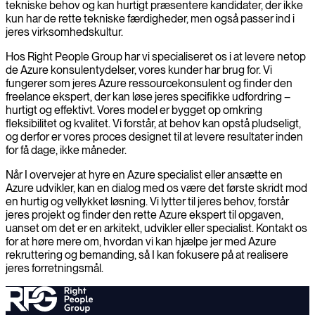
tekniske behov og kan hurtigt præsentere kandidater, der ikke
kun har de rette tekniske færdigheder, men også passer ind i
jeres virksomhedskultur.
Hos Right People Group har vi specialiseret os i at levere netop
de Azure konsulentydelser, vores kunder har brug for. Vi
fungerer som jeres Azure ressourcekonsulent og finder den
freelance ekspert, der kan løse jeres specifikke udfordring –
hurtigt og effektivt. Vores model er bygget op omkring
fleksibilitet og kvalitet. Vi forstår, at behov kan opstå pludseligt,
og derfor er vores proces designet til at levere resultater inden
for få dage, ikke måneder.
Når I overvejer at hyre en Azure specialist eller ansætte en
Azure udvikler, kan en dialog med os være det første skridt mod
en hurtig og vellykket løsning. Vi lytter til jeres behov, forstår
jeres projekt og finder den rette Azure ekspert til opgaven,
uanset om det er en arkitekt, udvikler eller specialist. Kontakt os
for at høre mere om, hvordan vi kan hjælpe jer med Azure
rekruttering og bemanding, så I kan fokusere på at realisere
jeres forretningsmål.