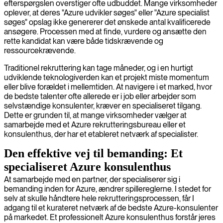
efterspørgslen overstiger ofte udbuddet. Mange virksomheder
oplever, at deres "Azure udvikler søges" eller "Azure specialist
søges" opslag ikke genererer det ønskede antal kvalificerede
ansøgere. Processen med at finde, vurdere og ansætte den
rette kandidat kan være både tidskrævende og
ressourcekrævende.
Traditionel rekruttering kan tage måneder, og i en hurtigt
udviklende teknologiverden kan et projekt miste momentum
eller blive forældet i mellemtiden. At navigere i et marked, hvor
de bedste talenter ofte allerede er i job eller arbejder som
selvstændige konsulenter, kræver en specialiseret tilgang.
Dette er grunden til, at mange virksomheder vælger at
samarbejde med et Azure rekrutteringsbureau eller et
konsulenthus, der har et etableret netværk af specialister.
Den effektive vej til bemanding: Et
specialiseret Azure konsulenthus
At samarbejde med en partner, der specialiserer sig i
bemanding inden for Azure, ændrer spillereglerne. I stedet for
selv at skulle håndtere hele rekrutteringsprocessen, får I
adgang til et kurateret netværk af de bedste Azure-konsulenter
på markedet. Et professionelt Azure konsulenthus forstår jeres