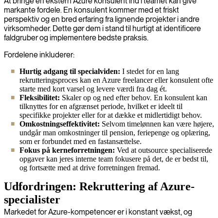
At bringe en ekstern Azure konsulent ind i teamet kan give
markante fordele. En konsulent kommer med et friskt
perspektiv og en bred erfaring fra lignende projekter i andre
virksomheder. Dette gør dem i stand til hurtigt at identificere
faldgruber og implementere bedste praksis.
Fordelene inkluderer:
Hurtig adgang til specialviden:
I stedet for en lang
rekrutteringsproces kan en Azure freelancer eller konsulent ofte
starte med kort varsel og levere værdi fra dag ét.
Fleksibilitet:
Skaler op og ned efter behov. En konsulent kan
tilknyttes for en afgrænset periode, hvilket er ideelt til
specifikke projekter eller for at dække et midlertidigt behov.
Omkostningseffektivitet:
Selvom timelønnen kan være højere,
undgår man omkostninger til pension, feriepenge og oplæring,
som er forbundet med en fastansættelse.
Fokus på kerneforretningen:
Ved at outsource specialiserede
opgaver kan jeres interne team fokusere på det, de er bedst til,
og fortsætte med at drive forretningen fremad.
Udfordringen: Rekruttering af Azure-
specialister
Markedet for Azure-kompetencer er i konstant vækst, og