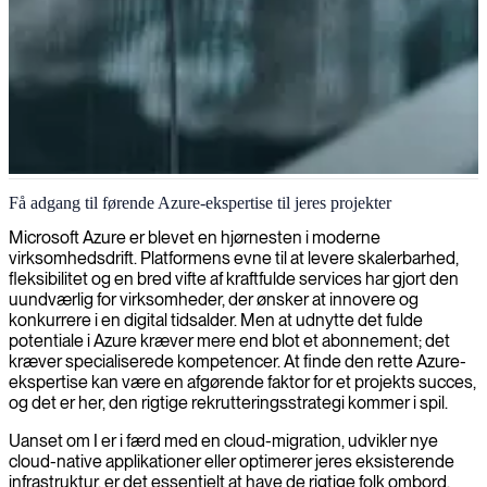
Cloud-arkitektur og løsningsdesign
Få adgang til førende Azure-ekspertise til jeres projekter
Vi leverer Azure Solution Architects, som designer og
Microsoft Azure er blevet en hjørnesten i moderne
implementerer skalerbare cloud-infrastrukturer, og sikrer at din
virksomhedsdrift. Platformens evne til at levere skalerbarhed,
virksomhed udnytter det fulde potentiale af Microsoft Azure-
fleksibilitet og en bred vifte af kraftfulde services har gjort den
tjenester.
uundværlig for virksomheder, der ønsker at innovere og
konkurrere i en digital tidsalder. Men at udnytte det fulde
potentiale i Azure kræver mere end blot et abonnement; det
kræver specialiserede kompetencer. At finde den rette Azure-
ekspertise kan være en afgørende faktor for et projekts succes,
og det er her, den rigtige rekrutteringsstrategi kommer i spil.
Uanset om I er i færd med en cloud-migration, udvikler nye
cloud-native applikationer eller optimerer jeres eksisterende
infrastruktur, er det essentielt at have de rigtige folk ombord.