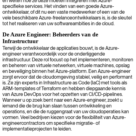
en weten hoe ze deze moeten integreren met Azure-
specifieke services. Het vinden van een goede Azure-
ontwikkelaar, of dit nu een vaste medewerker of een van de
vele beschikbare Azure-freelanceontwikkelaars is, is de sleutel
tot het realiseren van uw softwareambities in de cloud.
De Azure Engineer: Beheerders van de
Infrastructuur
Terwijl de ontwikkelaar de applicaties bouwt, is de Azure-
engineer verantwoordelijk voor de onderliggende
infrastructuur. Deze rol focust op het implementeren, monitoren
en beheren van virtuele netwerken, virtuele machines, opslag
en beveiliging binnen het Azure-platform. Een Azure-engineer
zorgt ervoor dat de cloudomgeving stabiel, veilig en performant
is. Ze zijn experts in Infrastructure as Code (IaC) met tools als
ARM-templates of Terraform en hebben diepgaande kennis
van Azure DevOps voor het opzetten van CI/CD-pipelines.
Wanneer u op zoek bent naar een Azure-engineer, zoekt u
iemand die de brug kan slaan tussen ontwikkeling en
operations, en die de ruggengraat van uw cloudoperaties kan
vormen. Veel bedrijven kiezen voor de flexibiliteit van Azure-
engineercontractors om specifieke migratie- of
implementatieprojecten te leiden.