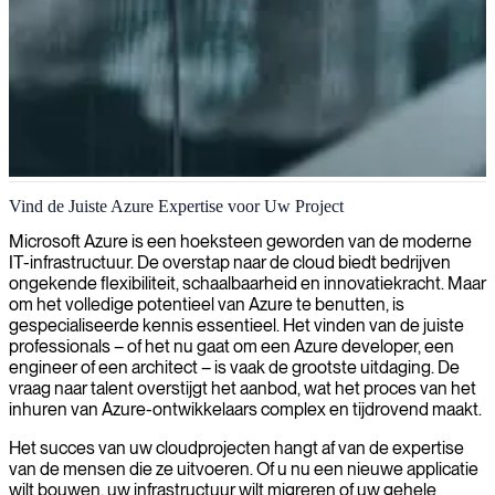
Cloudarchitectuur en oplossingsontwerp
Vind de Juiste Azure Expertise voor Uw Project
Wij bieden Azure Solution Architects die schaalbare
Microsoft Azure is een hoeksteen geworden van de moderne
cloudinfrastructuren ontwerpen en implementeren, waardoor uw
IT-infrastructuur. De overstap naar de cloud biedt bedrijven
bedrijf het volledige potentieel van Microsoft Azure-diensten
ongekende flexibiliteit, schaalbaarheid en innovatiekracht. Maar
maximaliseert.
om het volledige potentieel van Azure te benutten, is
gespecialiseerde kennis essentieel. Het vinden van de juiste
professionals – of het nu gaat om een Azure developer, een
engineer of een architect – is vaak de grootste uitdaging. De
vraag naar talent overstijgt het aanbod, wat het proces van het
inhuren van Azure-ontwikkelaars complex en tijdrovend maakt.
Het succes van uw cloudprojecten hangt af van de expertise
van de mensen die ze uitvoeren. Of u nu een nieuwe applicatie
wilt bouwen, uw infrastructuur wilt migreren of uw gehele