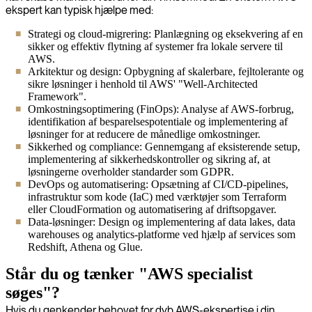
ekspert kan typisk hjælpe med:
Strategi og cloud-migrering: Planlægning og eksekvering af en
sikker og effektiv flytning af systemer fra lokale servere til
AWS.
Arkitektur og design: Opbygning af skalerbare, fejltolerante og
sikre løsninger i henhold til AWS' "Well-Architected
Framework".
Omkostningsoptimering (FinOps): Analyse af AWS-forbrug,
identifikation af besparelsespotentiale og implementering af
løsninger for at reducere de månedlige omkostninger.
Sikkerhed og compliance: Gennemgang af eksisterende setup,
implementering af sikkerhedskontroller og sikring af, at
løsningerne overholder standarder som GDPR.
DevOps og automatisering: Opsætning af CI/CD-pipelines,
infrastruktur som kode (IaC) med værktøjer som Terraform
eller CloudFormation og automatisering af driftsopgaver.
Data-løsninger: Design og implementering af data lakes, data
warehouses og analytics-platforme ved hjælp af services som
Redshift, Athena og Glue.
Står du og tænker "AWS specialist
søges"?
Hvis du genkender behovet for dyb AWS-ekspertise i din