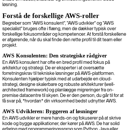
løsning.
Forstå de forskellige AWS-roller
Begreber som "AWS konsulent", "AWS udvikler" og "AWS
specialist" bruges ofte i flæng, men de dækker typisk over
forskellige fokusområder og kompetencer. At forstå forskellene
er afgørende, når du skal finde den rette profil til dit team eller
projekt.
AWS Konsulenten: Den strategiske rådgiver
En AWS konsulent har ofte en bred profil med fokus på
arkitektur og strategi. De er eksperter i at oversætte
forretningskrav til tekniske løsninger på AWS-platformen.
Konsulenten hjælper typisk med at udarbejde en cloud-
strategi, designe skalerbare og robuste arkitekturer (well-
architected framework) og planlægge migreringer fra on-
premise datacentre til skyen. De er den person, du går til for at
få svar på, *hvordan* din virksomhed bedst udnytter AWS.
AWS Udvikleren: Byggeren af løsninger
En AWS udvikler er mere hands-on og fokuserer på at skrive
kode og bygge applikationer, der kører på AWS. De har solid
erfaring med programmeringssprog som Python, Java eller