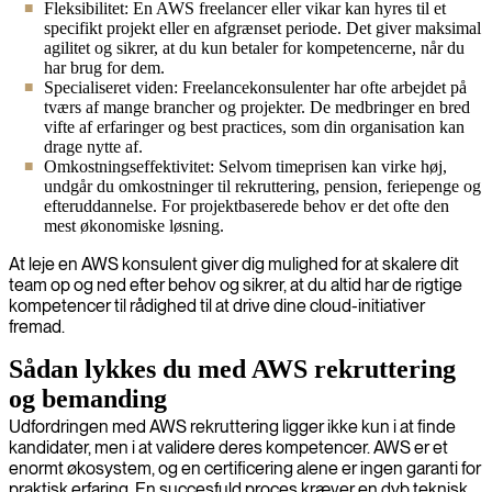
Fleksibilitet: En AWS freelancer eller vikar kan hyres til et
specifikt projekt eller en afgrænset periode. Det giver maksimal
agilitet og sikrer, at du kun betaler for kompetencerne, når du
har brug for dem.
Specialiseret viden: Freelancekonsulenter har ofte arbejdet på
tværs af mange brancher og projekter. De medbringer en bred
vifte af erfaringer og best practices, som din organisation kan
drage nytte af.
Omkostningseffektivitet: Selvom timeprisen kan virke høj,
undgår du omkostninger til rekruttering, pension, feriepenge og
efteruddannelse. For projektbaserede behov er det ofte den
mest økonomiske løsning.
At leje en AWS konsulent giver dig mulighed for at skalere dit
team op og ned efter behov og sikrer, at du altid har de rigtige
kompetencer til rådighed til at drive dine cloud-initiativer
fremad.
Sådan lykkes du med AWS rekruttering
og bemanding
Udfordringen med AWS rekruttering ligger ikke kun i at finde
kandidater, men i at validere deres kompetencer. AWS er et
enormt økosystem, og en certificering alene er ingen garanti for
praktisk erfaring. En succesfuld proces kræver en dyb teknisk