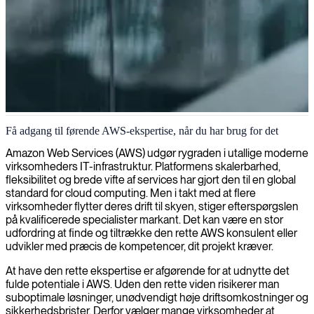
AWS cloud-infrastruktur og -løsninger
Få adgang til førende AWS-ekspertise, når du har brug for det
Vi leverer specialiserede AWS-konsulenter, der hjælper dig med at
Amazon Web Services (AWS) udgør rygraden i utallige moderne
designe, optimere og udnytte Amazon Web Services til strømlinede
virksomheders IT-infrastruktur. Platformens skalerbarhed,
cloud-operationer, forbedret sikkerhed og omkostningseffektivitet.
fleksibilitet og brede vifte af services har gjort den til en global
standard for cloud computing. Men i takt med at flere
virksomheder flytter deres drift til skyen, stiger efterspørgslen
på kvalificerede specialister markant. Det kan være en stor
udfordring at finde og tiltrække den rette AWS konsulent eller
udvikler med præcis de kompetencer, dit projekt kræver.
At have den rette ekspertise er afgørende for at udnytte det
fulde potentiale i AWS. Uden den rette viden risikerer man
suboptimale løsninger, unødvendigt høje driftsomkostninger og
sikkerhedsbrister. Derfor vælger mange virksomheder at