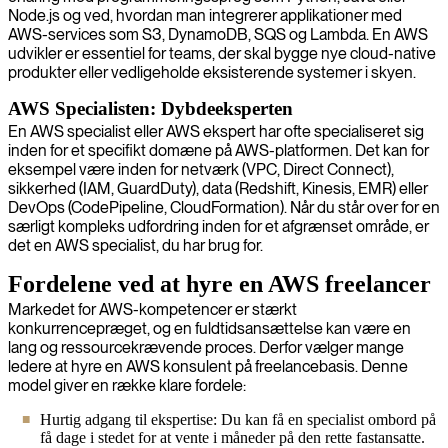
Node.js og ved, hvordan man integrerer applikationer med
AWS-services som S3, DynamoDB, SQS og Lambda. En AWS
udvikler er essentiel for teams, der skal bygge nye cloud-native
produkter eller vedligeholde eksisterende systemer i skyen.
AWS Specialisten: Dybdeeksperten
En AWS specialist eller AWS ekspert har ofte specialiseret sig
inden for et specifikt domæne på AWS-platformen. Det kan for
eksempel være inden for netværk (VPC, Direct Connect),
sikkerhed (IAM, GuardDuty), data (Redshift, Kinesis, EMR) eller
DevOps (CodePipeline, CloudFormation). Når du står over for en
særligt kompleks udfordring inden for et afgrænset område, er
det en AWS specialist, du har brug for.
Fordelene ved at hyre en AWS freelancer
Markedet for AWS-kompetencer er stærkt
konkurrencepræget, og en fuldtidsansættelse kan være en
lang og ressourcekrævende proces. Derfor vælger mange
ledere at hyre en AWS konsulent på freelancebasis. Denne
model giver en række klare fordele:
Hurtig adgang til ekspertise: Du kan få en specialist ombord på
få dage i stedet for at vente i måneder på den rette fastansatte.