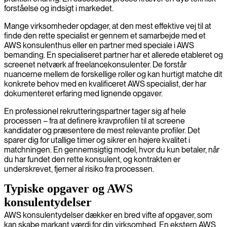
forståelse og indsigt i markedet.
Mange virksomheder opdager, at den mest effektive vej til at
finde den rette specialist er gennem et samarbejde med et
AWS konsulenthus eller en partner med speciale i AWS
bemanding. En specialiseret partner har et allerede etableret og
screenet netværk af freelancekonsulenter. De forstår
nuancerne mellem de forskellige roller og kan hurtigt matche dit
konkrete behov med en kvalificeret AWS specialist, der har
dokumenteret erfaring med lignende opgaver.
En professionel rekrutteringspartner tager sig af hele
processen – fra at definere kravprofilen til at screene
kandidater og præsentere de mest relevante profiler. Det
sparer dig for utallige timer og sikrer en højere kvalitet i
matchningen. En gennemsigtig model, hvor du kun betaler, når
du har fundet den rette konsulent, og kontrakten er
underskrevet, fjerner al risiko fra processen.
Typiske opgaver og AWS
konsulentydelser
AWS konsulentydelser dækker en bred vifte af opgaver, som
kan skabe markant værdi for din virksomhed. En ekstern AWS