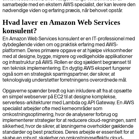
samarbejde med en ekstern AWS specialist, der kan levere den
nødvendige viden og erfaring præcis, når behovet opstår.
Hvad laver en Amazon Web Services
konsulent?
En Amazon Web Services konsulent er en IT-professionel med
dybdegående viden om og praktisk erfaring med AWS-
platformen. Deres primære opgave er at hjælpe virksomheder
med at designe, bygge, migrere og vedligeholde applikationer
og infrastruktur på AWS. Rollen er dog sjældent begrænset til
ren teknisk implementering. En dygtig AWS ekspert fungerer
også som en strategisk sparringspartner, der sikrer, at
teknologivalg understøtter forretningens overordnede mål.
Opgaverne spænder bredt og kan inkludere alt fra at opsætte
en simpel webserver på EC2 til at designe komplekse,
serverless-arkitekturer med Lambda og API Gateway. En AWS
specialist arbejder ofte med kerneområder som
omkostningsoptimering, hvor de analyserer forbrug og
implementerer strategier for at reducere cloud-regningen, samt
sikkerhed, hvor de sikrer, at løsningerne overholder gældende
standarder og best practices. Deres arbejde er essentielt for at
skabe en robust, skalerbar og omkostningseffektiv cloud-