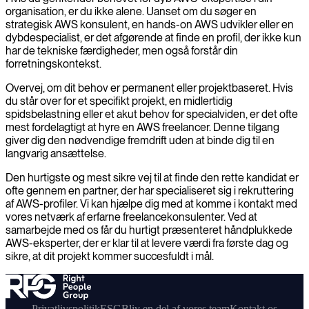
organisation, er du ikke alene. Uanset om du søger en
strategisk AWS konsulent, en hands-on AWS udvikler eller en
dybdespecialist, er det afgørende at finde en profil, der ikke kun
har de tekniske færdigheder, men også forstår din
forretningskontekst.
Overvej, om dit behov er permanent eller projektbaseret. Hvis
du står over for et specifikt projekt, en midlertidig
spidsbelastning eller et akut behov for specialviden, er det ofte
mest fordelagtigt at hyre en AWS freelancer. Denne tilgang
giver dig den nødvendige fremdrift uden at binde dig til en
langvarig ansættelse.
Den hurtigste og mest sikre vej til at finde den rette kandidat er
ofte gennem en partner, der har specialiseret sig i rekruttering
af AWS-profiler. Vi kan hjælpe dig med at komme i kontakt med
vores netværk af erfarne freelancekonsulenter. Ved at
samarbejde med os får du hurtigt præsenteret håndplukkede
AWS-eksperter, der er klar til at levere værdi fra første dag og
sikre, at dit projekt kommer succesfuldt i mål.
Privatlivspolitik
ESG
Bliv en del af vores team
Kontakt os