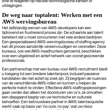
snel te reageren op nieuwe technologische kansen of
uitdagingen.
De weg naar toptalent: Werken met een
AWS wervingsbureau
Het zelfstandig werven van AWS-developers kan een
tijdrovend en frustrerend proces zijn. De schaarste aan talent
betekent dat u moet concurreren met vele andere bedrijven.
Een gespecialiseerd AWS-wervingsbureau of staffing agency
kan dit proces aanzienlijk vereenvoudigen en versnellen. Deze
bureaus, ook wel AWS-headhunters genoemd, beschikken
over een uitgebreid en actief netwerk van vooraf gescreende
professionals.
Een partnerschap met een bureau voor AWS-recruitment biedt
u toegang tot een bredere talentenpool, inclusief passieve
kandidaten die niet actief op zoek zijn. Zij begrijpen de nuances
van de verschillende AWS-rollen en kunnen u helpen de
perfecte match te vinden. Effectieve AWS-staffingoplossingen
gaan verder dan alleen het doorsturen van cv's; ze omvatten
een diepgaand begrip van uw technische en culturele
behoeften. Een betrouwbare partner in AWS-talentacquisitie
werkt vaak op basis van 'no cure, no pay', wat uw risico