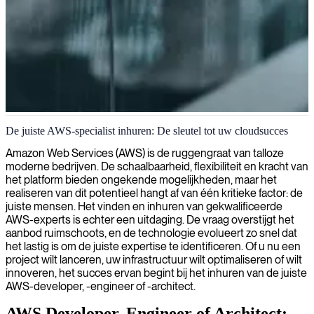
AWS cloud-infrastructuur en -oplossingen
De juiste AWS-specialist inhuren: De sleutel tot uw cloudsucces
Wij leveren gespecialiseerde AWS-consultants om u te helpen bij het
Amazon Web Services (AWS) is de ruggengraat van talloze
ontwerpen, optimaliseren en benutten van Amazon Web Services
moderne bedrijven. De schaalbaarheid, flexibiliteit en kracht van
voor gestroomlijnde cloudoperaties, verbeterde beveiliging en
het platform bieden ongekende mogelijkheden, maar het
kostenefficiëntie.
realiseren van dit potentieel hangt af van één kritieke factor: de
juiste mensen. Het vinden en inhuren van gekwalificeerde
AWS-experts is echter een uitdaging. De vraag overstijgt het
aanbod ruimschoots, en de technologie evolueert zo snel dat
het lastig is om de juiste expertise te identificeren. Of u nu een
project wilt lanceren, uw infrastructuur wilt optimaliseren of wilt
innoveren, het succes ervan begint bij het inhuren van de juiste
AWS-developer, -engineer of -architect.
AWS Developer, Engineer of Architect: