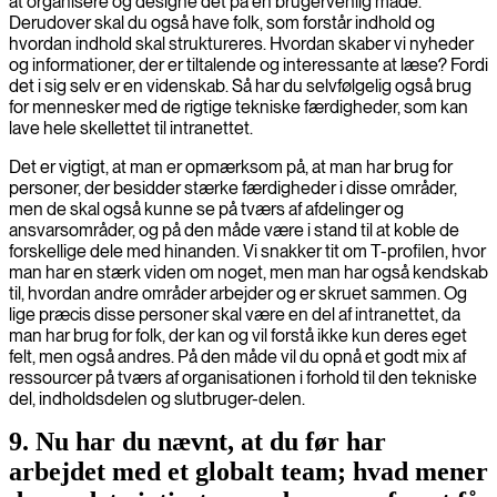
at organisere og designe det på en brugervenlig måde.
Derudover skal du også have folk, som forstår indhold og
hvordan indhold skal struktureres. Hvordan skaber vi nyheder
og informationer, der er tiltalende og interessante at læse? Fordi
det i sig selv er en videnskab. Så har du selvfølgelig også brug
for mennesker med de rigtige tekniske færdigheder, som kan
lave hele skellettet til intranettet.
Det er vigtigt, at man er opmærksom på, at man har brug for
personer, der besidder stærke færdigheder i disse områder,
men de skal også kunne se på tværs af afdelinger og
ansvarsområder, og på den måde være i stand til at koble de
forskellige dele med hinanden. Vi snakker tit om T-profilen, hvor
man har en stærk viden om noget, men man har også kendskab
til, hvordan andre områder arbejder og er skruet sammen. Og
lige præcis disse personer skal være en del af intranettet, da
man har brug for folk, der kan og vil forstå ikke kun deres eget
felt, men også andres. På den måde vil du opnå et godt mix af
ressourcer på tværs af organisationen i forhold til den tekniske
del, indholdsdelen og slutbruger-delen.
9. Nu har du nævnt, at du før har
arbejdet med et globalt team; hvad mener