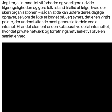
Jeg tror, at intranettet vil forbedre og yderligere udvide
tilgængeligheden og gøre folk i stand til altid at følge, hvad der
sker i organisationen – sådan at de kan udføre deres daglige
opgaver, selvom de ikke er logget på. Jeg synes, det er en vigtig
pointe, der understøtter de mest generelle fordele ved et
intranet. Et andet element er den kollaborative del af intranettet,
hvor det private netværk og forretningsnetværket vil blive én
samlet enhed.