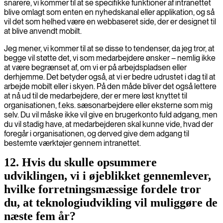
snarere, vi kommer til at se specifikke funktioner af intranettet
blive omlagt som enten en nyhedskanal eller applikation, og så
vil det som helhed være en webbaseret side, der er designet til
at blive anvendt mobilt.
Jeg mener, vi kommer til at se disse to tendenser, da jeg tror, at
begge vil støtte det, vi som medarbejdere ønsker – nemlig ikke
at være begrænset af, om vi er på arbejdspladsen eller
derhjemme. Det betyder også, at vi er bedre udrustet i dag til at
arbejde mobilt eller i skyen. På den måde bliver det også lettere
at nå ud til de medarbejdere, der er mere løst knyttet til
organisationen, f.eks. sæsonarbejdere eller eksterne som mig
selv. Du vil måske ikke vil give en brugerkonto fuld adgang, men
du vil stadig have, at medarbejderen skal kunne vide, hvad der
foregår i organisationen, og derved give dem adgang til
bestemte værktøjer gennem intranettet.
12. Hvis du skulle opsummere
udviklingen, vi i øjeblikket gennemlever,
hvilke forretningsmæssige fordele tror
du, at teknologiudvikling vil muliggøre de
næste fem år?