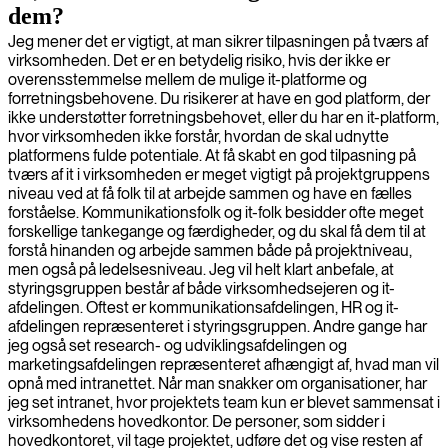
dem?
Jeg mener det er vigtigt, at man sikrer tilpasningen på tværs af
virksomheden. Det er en betydelig risiko, hvis der ikke er
overensstemmelse mellem de mulige it-platforme og
forretningsbehovene. Du risikerer at have en god platform, der
ikke understøtter forretningsbehovet, eller du har en it-platform,
hvor virksomheden ikke forstår, hvordan de skal udnytte
platformens fulde potentiale. At få skabt en god tilpasning på
tværs af it i virksomheden er meget vigtigt på projektgruppens
niveau ved at få folk til at arbejde sammen og have en fælles
forståelse. Kommunikationsfolk og it-folk besidder ofte meget
forskellige tankegange og færdigheder, og du skal få dem til at
forstå hinanden og arbejde sammen både på projektniveau,
men også på ledelsesniveau. Jeg vil helt klart anbefale, at
styringsgruppen består af både virksomhedsejeren og it-
afdelingen. Oftest er kommunikationsafdelingen, HR og it-
afdelingen repræsenteret i styringsgruppen. Andre gange har
jeg også set research- og udviklingsafdelingen og
marketingsafdelingen repræsenteret afhængigt af, hvad man vil
opnå med intranettet. Når man snakker om organisationer, har
jeg set intranet, hvor projektets team kun er blevet sammensat i
virksomhedens hovedkontor. De personer, som sidder i
hovedkontoret, vil tage projektet, udføre det og vise resten af