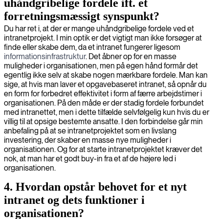
uhåndgribelige fordele ift. et
forretningsmæssigt synspunkt?
Du har ret i, at der er mange uhåndgribelige fordele ved et
intranetprojekt. I min optik er det vigtigt man ikke forsøger at
finde eller skabe dem, da et intranet fungerer ligesom
informationsinfrastruktur
. Det åbner op for en masse
muligheder i organisationen, men på egen hånd formår det
egentlig ikke selv at skabe nogen mærkbare fordele. Man kan
sige, at hvis man laver et opgavebaseret intranet, så opnår du
en form for forbedret effektivitet i form af færre arbejdstimer i
organisationen. På den måde er der stadig fordele forbundet
med intranettet, men i dette tilfælde selvfølgelig kun hvis du er
villig til at opsige bestemte ansatte. I den forbindelse går min
anbefaling på at se intranetprojektet som en livslang
investering, der skaber en masse nye muligheder i
organisationen. Og for at starte intranetprojektet kræver det
nok, at man har et godt buy-in fra et af de højere led i
organisationen.
4. Hvordan opstår behovet for et nyt
intranet og dets funktioner i
organisationen?