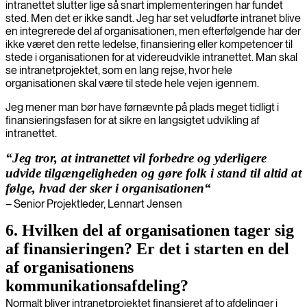
intranettet slutter lige så snart implementeringen har fundet
sted. Men det er ikke sandt. Jeg har set veludførte intranet blive
en integrerede del af organisationen, men efterfølgende har der
ikke været den rette ledelse, finansiering eller kompetencer til
stede i organisationen for at videreudvikle intranettet. Man skal
se intranetprojektet, som en lang rejse, hvor hele
organisationen skal være til stede hele vejen igennem.
Jeg mener man bør have førnævnte på plads meget tidligt i
finansieringsfasen for at sikre en langsigtet udvikling af
intranettet.
“Jeg tror, at intranettet vil forbedre og yderligere
udvide tilgængeligheden og gøre folk i stand til altid at
følge, hvad der sker i organisationen“
– Senior Projektleder, Lennart Jensen
6. Hvilken del af organisationen tager sig
af finansieringen? Er det i starten en del
af organisationens
kommunikationsafdeling?
Normalt bliver intranetprojektet finansieret af to afdelinger i