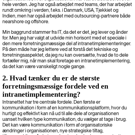
hele verden. Jeg har også arbejdet med teams, der har arbejdet
rundt omkring i verden, f.eks. i Danmark, USA, Tjekkiet og
Indien, men har også arbejdet med outsourcing-partnere både
nearshore og offshore.
Min baggrund stammer fra IT, da det er det, jeg lever og ånder
for. Men jeg har valgt at udvide min horisont med et speciale i
den mere forretningsmæssige del af intranetimplementeringer.
På den måde har jeg lettere ved at forstå det tekniske og
forretningsaspektet, da jeg nu kan oversætte, hvad de to dele
fortæller mig, når man skal foretage en intranetimplementering,
da det kan være vanskeligt nogle gange.
2. Hvad tænker du er de største
forretningsmæssige fordele ved en
intranetimplementering?
Intranettet har tre centrale fordele. Den første er
kommunikation i form af en kommunikationsplatform, hvor du
hurtigt og effektivt kan nå ud til alle dele af organisationen
uanset hvilken type kommunikation, du vælger at tage i brug.
Det kan være kommunikation i form af organisatoriske
ændringer i organisationen, nye strategiske tiltag,