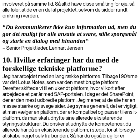
involveret på samme tid. Så altid have disse små ting for øje, så
alle føler, at de er en del af projektet, selvom de sidder rundt
omkring i verden.
“Du kommunikerer ikke kun information ud, men du
gør det muligt for alle ansatte at svare, stille spørgsmål
og starte en dialog med hinanden“
– Senior Projektleder, Lennart Jensen
10. Hvilke erfaringer har du med de
forskellige tekniske platforme?
Jeg har arbejdet med en lang række platforme. Tilbage i 90’erne
var det Lotus Notes, som var den mest brugte platform.
Derefter skiftede vi til en ukendt platform, hvor vi kort efter
arbejdede et par år med SAP-portalen. I dag er det SharePoint,
der er den mest udbredte platform. Jeg mener, at de alle har en
masse stærke og svage sider. Jeg synes generelt, det er vigtigt,
at man vælger en platform, der er kompatibel og passer til ens it-
platform, da man skal udnytte sine allerede eksisterende
styringsstrukturer. Du ønsker at udnytte de kompetencer, du
allerede har på en eksisterende platform, i stedet for at forsøge
at skabe noget selv fra bunden. Så har du også brug for en