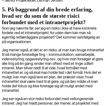
– Senior Projektleder, Lennart Jensen
5. På baggrund af din brede erfaring,
hvad ser du som de største risici
forbundet med et intranetprojekt?
Som jeg nævnte før, ser jeg en risiko i ikke at have konkrete
fordele ved et intranetprojekt, for uden dem kan man så
egentlig retfærdiggøre projektet? Det kommer selvfølgelig an
på organisationen.
Jeg mener også, at det er en risiko, at man kan bruge intranettet
til så mange forskellige ting – kommunikation, samarbejde,
vidensstyring, opgavestyring osv., og hvis man forsøger at gøre
alle ting på én gang, ender man oftest med et ringe udført
intranet. Man bliver nødt til at vide, hvad formålet med
intranettet er, og så skal man holde fast i det formål. Hvis det er
muligt, kan man også lave en plan, der præcist viser, hvad
intranettet skal være med til at gøre, og på den måde vil man
holde det fokus og ikke foretage sig alt muligt andet med
intranettet.
Jeg ser også en stor risiko forbundet med velfungerende
intranet. Jeg har mødt personer, der mener, at projektet med