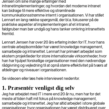
Jensen om sine mange erfaringer med
intranetimplementeringer, og hvordan det moderne intranet
kan bidrage til mere effektive og strømlinede
kommunikationsstrømme internt i organisationen. Vi har stillet
Lennart en lang række spørgsmål, der bl.a. fokuserer på de
praktiske aspekter af implementeringen af et intranet,
faldgruber man bør undgå og hans tanker omkring intranettets
fremtid.
Lennart Jensen har over 20 års erfaring inden for IT, hvor hans
centrale arbejdsområder har været knowledge management,
samarbejde og intranettet. Lennart har primært arbejdet som
ekstern projektleder for store internationale virksomheder, hvor
han har hjulpet forskellige organisationer med den nødvendige
rådgivning og vejledning til at opnå større effektivitet på tværs af
afdelinger og niveauer i organisationen.
Se videoen eller læs hele interviewet nedenfor.
1. Præsentér venligst dig selv
Jeg har arbejdet med IT i mere end 20 år nu, men har for det
meste af tiden haft mit fokus på knowledge management,
samarbejde og intranettet. Jeg har altid arbejdet i store globale
organisationer, hvor organisationen har været distribueret over