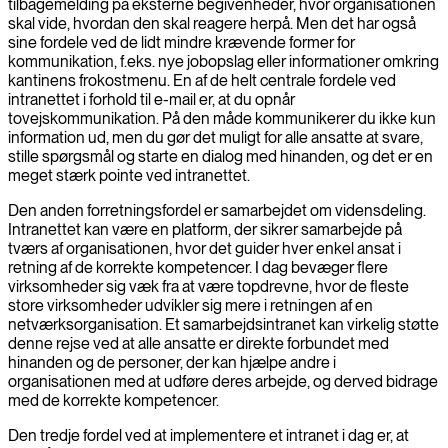
tilbagemelding på eksterne begivenheder, hvor organisationen
skal vide, hvordan den skal reagere herpå. Men det har også
sine fordele ved de lidt mindre krævende former for
kommunikation, f.eks. nye jobopslag eller informationer omkring
kantinens frokostmenu. En af de helt centrale fordele ved
intranettet i forhold til e-mail er, at du opnår
tovejskommunikation. På den måde kommunikerer du ikke kun
information ud, men du gør det muligt for alle ansatte at svare,
stille spørgsmål og starte en dialog med hinanden, og det er en
meget stærk pointe ved intranettet.
Den anden forretningsfordel er samarbejdet om vidensdeling.
Intranettet kan være en platform, der sikrer samarbejde på
tværs af organisationen, hvor det guider hver enkel ansat i
retning af de korrekte kompetencer. I dag bevæger flere
virksomheder sig væk fra at være topdrevne, hvor de fleste
store virksomheder udvikler sig mere i retningen af en
netværksorganisation. Et samarbejdsintranet kan virkelig støtte
denne rejse ved at alle ansatte er direkte forbundet med
hinanden og de personer, der kan hjælpe andre i
organisationen med at udføre deres arbejde, og derved bidrage
med de korrekte kompetencer.
Den tredje fordel ved at implementere et intranet i dag er, at