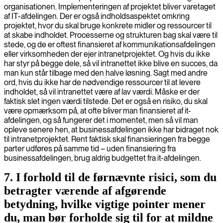
organisationen. Implementeringen af projektet bliver varetaget
af IT-afdelingen. Der er også indholdsaspektet omkring
projektet, hvor du skal bruge konkrete midler og ressourcer til
at skabe indholdet. Processerne og strukturen bag skal være til
stede, og de er oftest finansieret af kommunikationsafdelingen
eller virksomheden der ejer intranetprojektet. Og hvis du ikke
har styr på begge dele, så vil intranettet ikke blive en succes, da
man kun står tilbage med den halve løsning. Sagt med andre
ord, hvis du ikke har de nødvendige ressourcer til at levere
indholdet, så vil intranettet være af lav værdi. Måske er der
faktisk slet ingen værdi tilstede. Det er også en risiko, du skal
være opmærksom på, at ofte bliver man finansieret af it-
afdelingen, og så fungerer det i momentet, men så vil man
opleve senere hen, at businessafdelingen ikke har bidraget nok
til intranetprojektet. Rent faktisk skal finansieringen fra begge
parter udføres på samme tid – uden finansiering fra
businessafdelingen, brug aldrig budgettet fra it-afdelingen.
7. I forhold til de førnævnte risici, som du
betragter værende af afgørende
betydning, hvilke vigtige pointer mener
du, man bør forholde sig til for at mildne