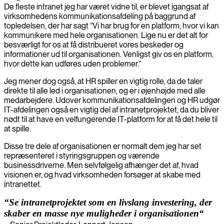
De fleste intranet jeg har været vidne til, er blevet igangsat af
virksomhedens kommunikationsafdeling på baggrund af
topledelsen, der har sagt ”Vi har brug for en platform, hvor vi kan
kommunikere med hele organisationen. Lige nu er det alt for
besværligt for os at få distribueret vores beskeder og
informationer ud til organisationen. Venligst giv os en platform,
hvor dette kan udføres uden problemer.”
Jeg mener dog også, at HR spiller en vigtig rolle, da de taler
direkte til alle led i organisationen, og er i øjenhøjde med alle
medarbejdere. Udover kommunikationsafdelingen og HR udgør
IT-afdelingen også en vigtig del af intranetprojektet, da du bliver
nødt til at have en velfungerende IT-platform for at få det hele til
at spille.
Disse tre dele af organisationen er normalt dem jeg har set
repræsenteret i styringsgruppen og værende
businessdriverne. Men selvfølgelig afhænger det af, hvad
visionen er, og hvad virksomheden forsøger at skabe med
intranettet.
“Se intranetprojektet som en livslang investering, der
skaber en masse nye muligheder i organisationen“