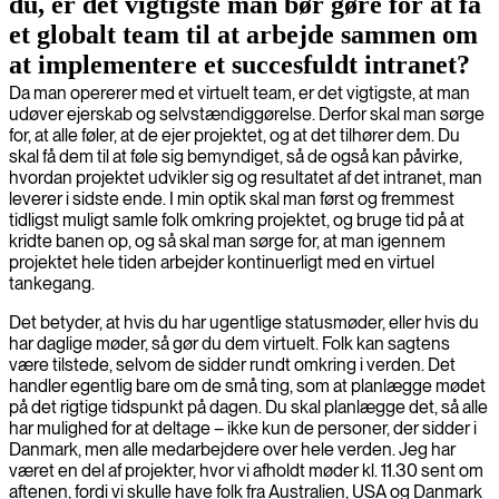
du, er det vigtigste man bør gøre for at få
et globalt team til at arbejde sammen om
at implementere et succesfuldt intranet?
Da man opererer med et virtuelt team, er det vigtigste, at man
udøver ejerskab og selvstændiggørelse. Derfor skal man sørge
for, at alle føler, at de ejer projektet, og at det tilhører dem. Du
skal få dem til at føle sig bemyndiget, så de også kan påvirke,
hvordan projektet udvikler sig og resultatet af det intranet, man
leverer i sidste ende. I min optik skal man først og fremmest
tidligst muligt samle folk omkring projektet, og bruge tid på at
kridte banen op, og så skal man sørge for, at man igennem
projektet hele tiden arbejder kontinuerligt med en virtuel
tankegang.
Det betyder, at hvis du har ugentlige statusmøder, eller hvis du
har daglige møder, så gør du dem virtuelt. Folk kan sagtens
være tilstede, selvom de sidder rundt omkring i verden. Det
handler egentlig bare om de små ting, som at planlægge mødet
på det rigtige tidspunkt på dagen. Du skal planlægge det, så alle
har mulighed for at deltage – ikke kun de personer, der sidder i
Danmark, men alle medarbejdere over hele verden. Jeg har
været en del af projekter, hvor vi afholdt møder kl. 11.30 sent om
aftenen, fordi vi skulle have folk fra Australien, USA og Danmark