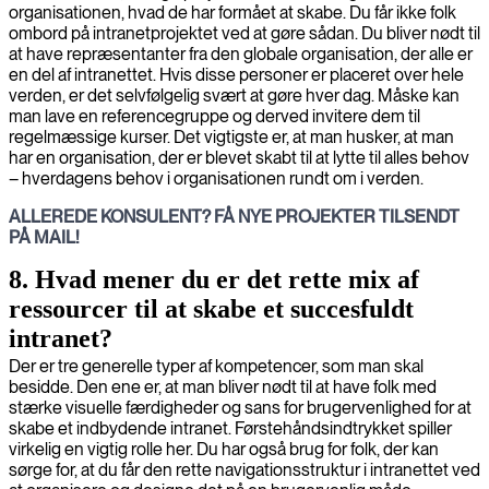
organisationen, hvad de har formået at skabe. Du får ikke folk
ombord på intranetprojektet ved at gøre sådan. Du bliver nødt til
at have repræsentanter fra den globale organisation, der alle er
en del af intranettet. Hvis disse personer er placeret over hele
verden, er det selvfølgelig svært at gøre hver dag. Måske kan
man lave en referencegruppe og derved invitere dem til
regelmæssige kurser. Det vigtigste er, at man husker, at man
har en organisation, der er blevet skabt til at lytte til alles behov
– hverdagens behov i organisationen rundt om i verden.
ALLEREDE KONSULENT? FÅ NYE PROJEKTER TILSENDT
PÅ MAIL!
8. Hvad mener du er det rette mix af
ressourcer til at skabe et succesfuldt
intranet?
Der er tre generelle typer af kompetencer, som man skal
besidde. Den ene er, at man bliver nødt til at have folk med
stærke visuelle færdigheder og sans for brugervenlighed for at
skabe et indbydende intranet. Førstehåndsindtrykket spiller
virkelig en vigtig rolle her. Du har også brug for folk, der kan
sørge for, at du får den rette navigationsstruktur i intranettet ved