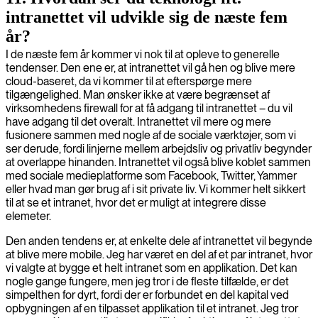
intranettet vil udvikle sig de næste fem
år?
I de næste fem år kommer vi nok til at opleve to generelle
tendenser. Den ene er, at intranettet vil gå hen og blive mere
cloud-baseret, da vi kommer til at efterspørge mere
tilgængelighed. Man ønsker ikke at være begrænset af
virksomhedens firewall for at få adgang til intranettet – du vil
have adgang til det overalt. Intranettet vil mere og mere
fusionere sammen med nogle af de sociale værktøjer, som vi
ser derude, fordi linjerne mellem arbejdsliv og privatliv begynder
at overlappe hinanden. Intranettet vil også blive koblet sammen
med sociale medieplatforme som Facebook, Twitter, Yammer
eller hvad man gør brug af i sit private liv. Vi kommer helt sikkert
til at se et intranet, hvor det er muligt at integrere disse
elemeter.
Den anden tendens er, at enkelte dele af intranettet vil begynde
at blive mere mobile. Jeg har været en del af et par intranet, hvor
vi valgte at bygge et helt intranet som en applikation. Det kan
nogle gange fungere, men jeg tror i de fleste tilfælde, er det
simpelthen for dyrt, fordi der er forbundet en del kapital ved
opbygningen af en tilpasset applikation til et intranet. Jeg tror