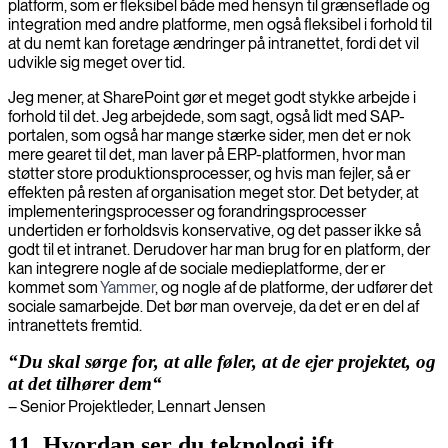
platform, som er fleksibel både med hensyn til grænseflade og
integration med andre platforme, men også fleksibel i forhold til
at du nemt kan foretage ændringer på intranettet, fordi det vil
udvikle sig meget over tid.
Jeg mener, at SharePoint gør et meget godt stykke arbejde i
forhold til det. Jeg arbejdede, som sagt, også lidt med SAP-
portalen, som også har mange stærke sider, men det er nok
mere gearet til det, man laver på ERP-platformen, hvor man
støtter store produktionsprocesser, og hvis man fejler, så er
effekten på resten af organisation meget stor. Det betyder, at
implementeringsprocesser og forandringsprocesser
undertiden er forholdsvis konservative, og det passer ikke så
godt til et intranet. Derudover har man brug for en platform, der
kan integrere nogle af de sociale medieplatforme, der er
kommet som
Yammer
, og nogle af de platforme, der udfører det
sociale samarbejde. Det bør man overveje, da det er en del af
intranettets fremtid.
“Du skal sørge for, at alle føler, at de ejer projektet, og
at det tilhører dem“
– Senior Projektleder, Lennart Jensen
11. Hvordan ser du teknologi ift.