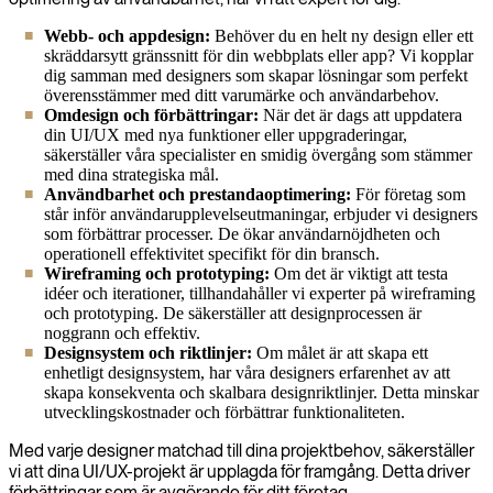
Webb- och appdesign:
Behöver du en helt ny design eller ett
skräddarsytt gränssnitt för din webbplats eller app? Vi kopplar
dig samman med designers som skapar lösningar som perfekt
överensstämmer med ditt varumärke och användarbehov.
Omdesign och förbättringar:
När det är dags att uppdatera
din UI/UX med nya funktioner eller uppgraderingar,
säkerställer våra specialister en smidig övergång som stämmer
med dina strategiska mål.
Användbarhet och prestandaoptimering:
För företag som
står inför användarupplevelseutmaningar, erbjuder vi designers
som förbättrar processer. De ökar användarnöjdheten och
operationell effektivitet specifikt för din bransch.
Wireframing och prototyping:
Om det är viktigt att testa
idéer och iterationer, tillhandahåller vi experter på wireframing
och prototyping. De säkerställer att designprocessen är
noggrann och effektiv.
Designsystem och riktlinjer:
Om målet är att skapa ett
enhetligt designsystem, har våra designers erfarenhet av att
skapa konsekventa och skalbara designriktlinjer. Detta minskar
utvecklingskostnader och förbättrar funktionaliteten.
Med varje designer matchad till dina projektbehov, säkerställer
vi att dina UI/UX-projekt är upplagda för framgång. Detta driver
förbättringar som är avgörande för ditt företag.