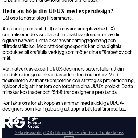
Redo att höja din UI/UX med expertdesign?
Låt oss ta nästa steg tillsammans.
Användargränssnitt (UI) och användarupplevelse (UX)
centraliserar de visuella och interaktiva elementen av din
digitala närvaro. Detta ökar användarengagemang och
tillfredsställelse. Med rätt designexpertis kan dina digitala
produkter bli kraftfulla verktyg som möter dina affärsbehov och
mål.
Vårt nätverk av expert UI/UX-designers säkerställer att din
produkts design är skräddarsydd efter dina behov. Med
flexibiliteten av frilanskompetens och strategisk projektledning,
hjälper vi dig att hantera och förbättra dina UI/UX-projekt. Detta
minskar kostnader och förbättrar designens prestanda.
Kontakta oss för att kopplas samman med skickliga UI/UX-
designers som kan hjälpa dig att uppnå bästa affärsresultat.
Sekretesspolicy
ESG
Bli en del av vårt team
Kontakta oss