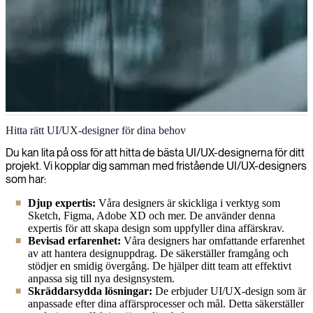
UI/UX
Hitta rätt UI/UX-designer för dina behov
Förbättra användarupplevelsen och öka digitalt engagemang med
Du kan lita på oss för att hitta de bästa UI/UX-designerna för ditt
våra expert UI/UX-konsulter som kombinerar kreativ design med
projekt. Vi kopplar dig samman med fristående UI/UX-designers
användarcentrerade principer för att leverera intuitiva och visuellt
som har:
tilltalande gränssnitt.
Djup expertis:
Våra designers är skickliga i verktyg som
Sketch, Figma, Adobe XD och mer. De använder denna
expertis för att skapa design som uppfyller dina affärskrav.
Bevisad erfarenhet:
Våra designers har omfattande erfarenhet
av att hantera designuppdrag. De säkerställer framgång och
stödjer en smidig övergång. De hjälper ditt team att effektivt
anpassa sig till nya designsystem.
Skräddarsydda lösningar:
De erbjuder UI/UX-design som är
anpassade efter dina affärsprocesser och mål. Detta säkerställer