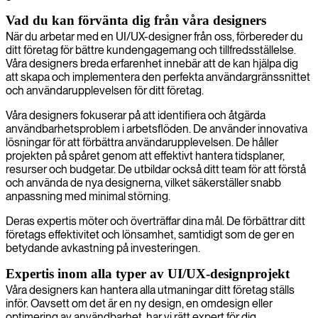
Vad du kan förvänta dig från våra designers
När du arbetar med en UI/UX-designer från oss, förbereder du
ditt företag för bättre kundengagemang och tillfredsställelse.
Våra designers breda erfarenhet innebär att de kan hjälpa dig
att skapa och implementera den perfekta användargränssnittet
och användarupplevelsen för ditt företag.
Våra designers fokuserar på att identifiera och åtgärda
användbarhetsproblem i arbetsflöden. De använder innovativa
lösningar för att förbättra användarupplevelsen. De håller
projekten på spåret genom att effektivt hantera tidsplaner,
resurser och budgetar. De utbildar också ditt team för att förstå
och använda de nya designerna, vilket säkerställer snabb
anpassning med minimal störning.
Deras expertis möter och överträffar dina mål. De förbättrar ditt
företags effektivitet och lönsamhet, samtidigt som de ger en
betydande avkastning på investeringen.
Expertis inom alla typer av UI/UX-designprojekt
Våra designers kan hantera alla utmaningar ditt företag ställs
inför. Oavsett om det är en ny design, en omdesign eller
optimering av användbarhet, har vi rätt expert för dig.