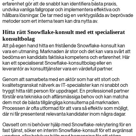
erfarenhet gör att de snabbt kan identifiera bästa praxis,
undvika vanliga fallgropar och implementera effektiva och
hållbara lösningar. De tar med sig en verktygslåda av beprövade
metoder som ert interna team kan dra nytta av.
Hitta rätt Snowflake-konsult med ett specialiserat
konsultbolag
Att på egen hand hitta en fristående Snowflake-konsult kan
vara en utmaning. Marknaden är stor och det kan vara svårt att
bedöma en kandidats faktiska kompetens och erfarenhet. Här
kan ett specialiserat Snowflake-konsultbolag eller en
leverantör av konsulttjänster vara en värdefull partner.
Genom att samarbeta med en aktör som har ett stort och
kvalitetsgranskat nätverk av IT-specialister kan ni snabbt och
tryggt hitta rätt person för uppdraget. En professionell partner
förstår era tekniska och affärsmässiga behov och kan matcha
dem mot de bästa tillgängliga konsulterna på marknaden.
Processen är ofta utformad för att vara så effektiv som möjligt,
där ni får presenterat relevanta kandidater inom några dagar.
Oavsett om ni behöver hjälp med Snowflake-rekrytering för en
fast tjänst, söker en interim Snowflake-konsult för ett avgränsat