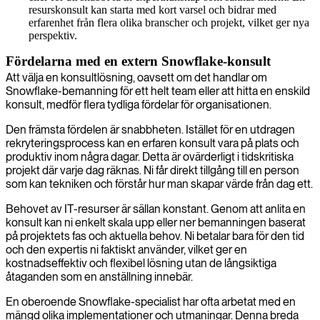
resurskonsult kan starta med kort varsel och bidrar med
erfarenhet från flera olika branscher och projekt, vilket ger nya
perspektiv.
Fördelarna med en extern Snowflake-konsult
Att välja en konsultlösning, oavsett om det handlar om
Snowflake-bemanning för ett helt team eller att hitta en enskild
konsult, medför flera tydliga fördelar för organisationen.
Den främsta fördelen är snabbheten. Istället för en utdragen
rekryteringsprocess kan en erfaren konsult vara på plats och
produktiv inom några dagar. Detta är ovärderligt i tidskritiska
projekt där varje dag räknas. Ni får direkt tillgång till en person
som kan tekniken och förstår hur man skapar värde från dag ett.
Behovet av IT-resurser är sällan konstant. Genom att anlita en
konsult kan ni enkelt skala upp eller ner bemanningen baserat
på projektets fas och aktuella behov. Ni betalar bara för den tid
och den expertis ni faktiskt använder, vilket ger en
kostnadseffektiv och flexibel lösning utan de långsiktiga
åtaganden som en anställning innebär.
En oberoende Snowflake-specialist har ofta arbetat med en
mängd olika implementationer och utmaningar. Denna breda