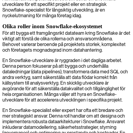
utvecklare för ett specifikt projekt eller en strategisk
Snowflake-specialist för långsiktig utveckling, är en
nyckelutmaning för många företag idag.
Olika roller inom Snowflake-ekosystemet
För att bygga ett framgångsrikt datateam kring Snowflake är det
viktigt att förstå de olika rollerna och ansvarsområdena.
Behovet varierar beroende på projektets storlek, komplexitet
och företagets mognadsgrad inom datahantering.
En Snowflake-utvecklare är ryggraden i det dagliga arbetet.
Denna person fokuserar på att bygga och underhålla
dataledningar (data pipelines), transformera data med SQL och
andra verktyg, samt säkerställa att data flödar korrekt från
källsystem till analysverktyg. En skicklig utvecklare är
avgörande för att säkerställa datakvalitet och tillgänglighet för
hela organisationen. Många väljer att hyra en Snowflake-
utvecklare för att accelerera utvecklingen i specifika projekt.
En Snowflake-specialist eller expert har ofta ett bredare och
mer strategiskt ansvar. Denna roll handlar om att designa och
implementera robusta dataarkitekturer i Snowflake. Ansvaret
inkluderar datamodellering, säkerhetsstrategier, styrning
(governance) och optimering av prestanda och kostnader. En