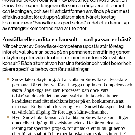
Snowflake-expert fungerar ofta som en rådgivare till teamet
och ledningen, och ser till att plattformen används på det mest
effektiva sättet för att uppnå affärsmålen. När ett företag
kommunicerar "Snowflake expert sökes" är det ofta denna typ
av strategisk kompetens man är ute efter.
Anställa eller anlita en konsult – vad passar er bäst?
När behovet av Snowflake-kompetens uppstår står företag
inför ett val: ska man satsa på en permanent anställning genom
rekrytering eller välja flexibiliteten med en interim Snowflake-
konsult? Båda alternativen har sina fördelar och valet beror helt
på era specifika behov och förutsättningar.
Snowflake-rekrytering: Att anställa en Snowflake-utvecklare
permanent är ett bra val för att bygga upp intern kompetens och
säkra långsiktiga resurser. Processen kan dock vara
tidskrävande och det kan vara svårt att hitta och attrahera
kandidater med rätt nischkunskaper på en konkurrensutsatt
marknad. En lyckad rekrytering av en Snowflake-specialist blir
en värdefull tillgång för företagets kärnverksamhet.
Hyra Snowflake-konsult: Att anlita en Snowflake-konsult ger
omedelbar tillgång till spetskompetens. Det är en idealisk
lösning för specifika projekt, för att täcka ett tillfälligt behov
eller för att snabbt få in expertkunskap som saknas internt. En