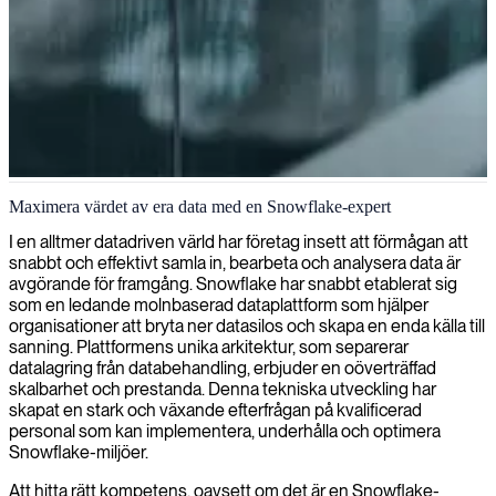
Snowflake dataingenjörskonst och analys
Maximera värdet av era data med en Snowflake-expert
Vi erbjuder expertis inom Snowflake-konsulttjänster för att hjälpa
I en alltmer datadriven värld har företag insett att förmågan att
dig bygga skalbara datalösningar, optimera prestanda och maximera
snabbt och effektivt samla in, bearbeta och analysera data är
din avkastning på investeringar med denna kraftfulla
avgörande för framgång. Snowflake har snabbt etablerat sig
molndataplattform.
som en ledande molnbaserad dataplattform som hjälper
organisationer att bryta ner datasilos och skapa en enda källa till
sanning. Plattformens unika arkitektur, som separerar
datalagring från databehandling, erbjuder en oöverträffad
skalbarhet och prestanda. Denna tekniska utveckling har
skapat en stark och växande efterfrågan på kvalificerad
personal som kan implementera, underhålla och optimera
Snowflake-miljöer.
Att hitta rätt kompetens, oavsett om det är en Snowflake-