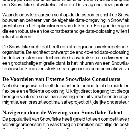
een Snowflake ontwikkelaar inhuren. De vraag naar deze professio
Waar de ontwikkelaar zich richt op de datastromen, richt de Snow
bouwen en beheren van de algehele data-omgeving in Snowflake.
prestaties en het optimaliseren van de kosten. Een goede engineer
die een robuuste en toekomstbestendige data-oplossing willen b
infrastructuren.
De Snowflake architect heeft een strategische, overkoepelende ro
organisatie. De architect ontwerpt de end-to-end data-oplossing
bedrijfsvereisten naar technische blauwdrukken en adviseren he
een grootschalige migratie plant, is het inhuren van een Snowfla
technische kennis en sterke strategische en communicatieve v
De Voordelen van Externe Snowflake Consultants
Niet elke organisatie heeft de constante behoefte of de middel
flexibele en efficiënte oplossing. U krijgt direct toegang tot di
brengen vaak een schat aan ervaring mee uit verschillende proje
migratie, een prestatieoptimalisatieproject of tijdelijke onder
Navigeren door de Werving voor Snowflake Talent
De populariteit van Snowflake heeft geleid tot een competitieve 
wervingsprocessen zijn vaak traag en bereiken niet altijd de be