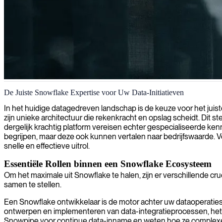
Snowflake data engineering en analytics
De Juiste Snowflake Expertise voor Uw Data-Initiatieven
Wij bieden deskundige Snowflake-consultancy om u te helpen schaalba
In het huidige datagedreven landschap is de keuze voor het juis
zijn unieke architectuur die rekenkracht en opslag scheidt. Dit s
dergelijk krachtig platform vereisen echter gespecialiseerde ken
begrijpen, maar deze ook kunnen vertalen naar bedrijfswaarde. V
snelle en effectieve uitrol.
Essentiële Rollen binnen een Snowflake Ecosysteem
Om het maximale uit Snowflake te halen, zijn er verschillende cru
samen te stellen.
Een Snowflake ontwikkelaar is de motor achter uw dataoperaties
ontwerpen en implementeren van data-integratieprocessen, het b
Snowpipe voor continue data-inname en weten hoe ze complexe d