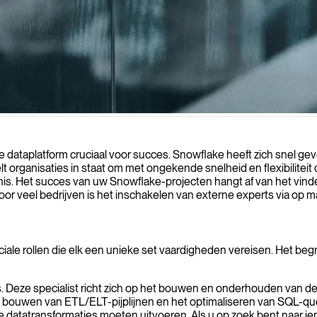
re dataoplossingen te bouwen, prestaties te optimaliseren en uw ROI t
te dataplatform cruciaal voor succes. Snowflake heeft zich snel 
telt organisaties in staat om met ongekende snelheid en flexibilite
nis. Het succes van uw Snowflake-projecten hangt af van het vinden
oor veel bedrijven is het inschakelen van externe experts via op 
ciale rollen die elk een unieke set vaardigheden vereisen. Het beg
. Deze specialist richt zich op het bouwen en onderhouden van d
ouwen van ETL/ELT-pijplijnen en het optimaliseren van SQL-queri
atatransformaties moeten uitvoeren. Als u op zoek bent naar ie