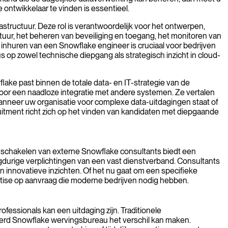
 ontwikkelaar te vinden is essentieel.
structuur. Deze rol is verantwoordelijk voor het ontwerpen,
ur, het beheren van beveiliging en toegang, het monitoren van
et inhuren van een Snowflake engineer is cruciaal voor bedrijven
op zowel technische diepgang als strategisch inzicht in cloud-
lake past binnen de totale data- en IT-strategie van de
voor een naadloze integratie met andere systemen. Ze vertalen
anneer uw organisatie voor complexe data-uitdagingen staat of
ruitment richt zich op het vinden van kandidaten met diepgaande
 inschakelen van externe Snowflake consultants biedt een
angdurige verplichtingen van een vast dienstverband. Consultants
n innovatieve inzichten. Of het nu gaat om een specifieke
ertise op aanvraag die moderne bedrijven nodig hebben.
fessionals kan een uitdaging zijn. Traditionele
iseerd Snowflake wervingsbureau het verschil kan maken.