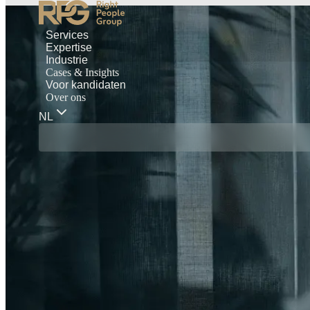
Services
Expertise
Industrie
Cases & Insights
Voor kandidaten
Over ons
NL