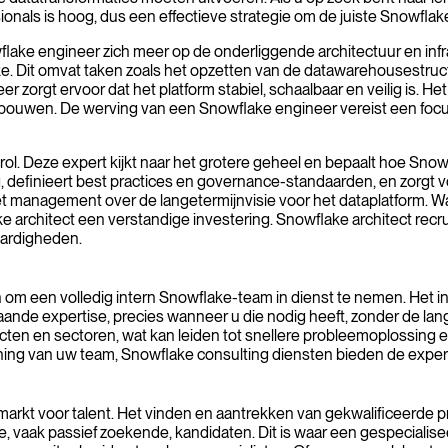
nals is hoog, dus een effectieve strategie om de juiste Snowflake
flake engineer zich meer op de onderliggende architectuur en infra
 Dit omvat taken zoals het opzetten van de datawarehousestructu
 zorgt ervoor dat het platform stabiel, schaalbaar en veilig is. H
ouwen. De werving van een Snowflake engineer vereist een focus 
l. Deze expert kijkt naar het grotere geheel en bepaalt hoe Snowf
, definieert best practices en governance-standaarden, en zorgt 
t management over de langetermijnvisie voor het dataplatform. W
ke architect een verstandige investering. Snowflake architect rec
aardigheden.
en om een volledig intern Snowflake-team in dienst te nemen. Het
epgaande expertise, precies wanneer u die nodig heeft, zonder de l
cten en sectoren, wat kan leiden tot snellere probleemoplossing e
steuning van uw team, Snowflake consulting diensten bieden de exp
markt voor talent. Het vinden en aantrekken van gekwalificeerde pro
ste, vaak passief zoekende, kandidaten. Dit is waar een gespecial