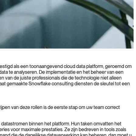
e maximaliseren met dit krachtige cloud dataplatform.
gevestigd als een toonaangevend cloud data platform, geroemd om
it data te analyseren. De implementatie en het beheer van een
 van de juiste professionals die de technologie niet alleen
maat gemaakte Snowflake consulting diensten de sleutel tot een
rijpen van deze rollen is de eerste stap om uw team correct
e datastromen binnen het platform. Hun taken omvatten het
es voor maximale prestaties. Ze zijn bedreven in tools zoals
mand die de dagelijkse dataverwerking kan beheren, dan moet u