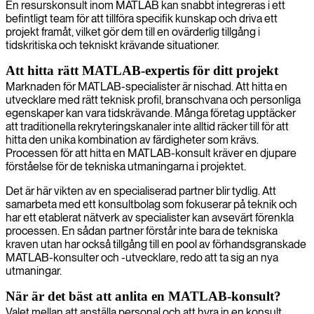
En resurskonsult inom MATLAB kan snabbt integreras i ett
befintligt team för att tillföra specifik kunskap och driva ett
projekt framåt, vilket gör dem till en ovärderlig tillgång i
tidskritiska och tekniskt krävande situationer.
Att hitta rätt MATLAB-expertis för ditt projekt
Marknaden för MATLAB-specialister är nischad. Att hitta en
utvecklare med rätt teknisk profil, branschvana och personliga
egenskaper kan vara tidskrävande. Många företag upptäcker
att traditionella rekryteringskanaler inte alltid räcker till för att
hitta den unika kombination av färdigheter som krävs.
Processen för att hitta en MATLAB-konsult kräver en djupare
förståelse för de tekniska utmaningarna i projektet.
Det är här vikten av en specialiserad partner blir tydlig. Att
samarbeta med ett konsultbolag som fokuserar på teknik och
har ett etablerat nätverk av specialister kan avsevärt förenkla
processen. En sådan partner förstår inte bara de tekniska
kraven utan har också tillgång till en pool av förhandsgranskade
MATLAB-konsulter och -utvecklare, redo att ta sig an nya
utmaningar.
När är det bäst att anlita en MATLAB-konsult?
Valet mellan att anställa personal och att hyra in en konsult