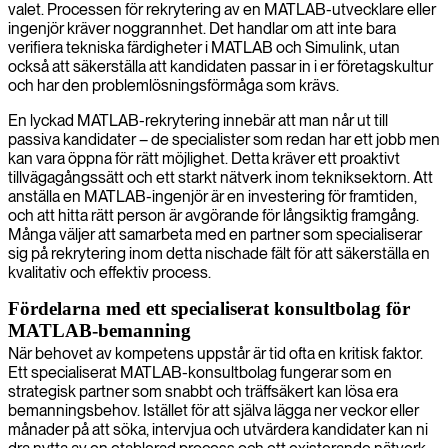
valet. Processen för rekrytering av en MATLAB-utvecklare eller
ingenjör kräver noggrannhet. Det handlar om att inte bara
verifiera tekniska färdigheter i MATLAB och Simulink, utan
också att säkerställa att kandidaten passar in i er företagskultur
och har den problemlösningsförmåga som krävs.
En lyckad MATLAB-rekrytering innebär att man når ut till
passiva kandidater – de specialister som redan har ett jobb men
kan vara öppna för rätt möjlighet. Detta kräver ett proaktivt
tillvägagångssätt och ett starkt nätverk inom tekniksektorn. Att
anställa en MATLAB-ingenjör är en investering för framtiden,
och att hitta rätt person är avgörande för långsiktig framgång.
Många väljer att samarbeta med en partner som specialiserar
sig på rekrytering inom detta nischade fält för att säkerställa en
kvalitativ och effektiv process.
Fördelarna med ett specialiserat konsultbolag för
MATLAB-bemanning
När behovet av kompetens uppstår är tid ofta en kritisk faktor.
Ett specialiserat MATLAB-konsultbolag fungerar som en
strategisk partner som snabbt och träffsäkert kan lösa era
bemanningsbehov. Istället för att själva lägga ner veckor eller
månader på att söka, intervjua och utvärdera kandidater kan ni