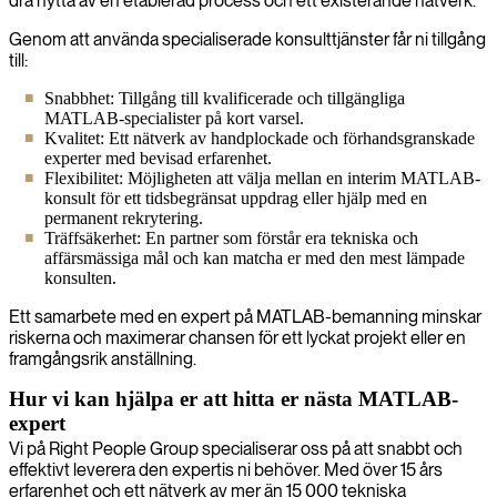
dra nytta av en etablerad process och ett existerande nätverk.
Genom att använda specialiserade konsulttjänster får ni tillgång
till:
Snabbhet: Tillgång till kvalificerade och tillgängliga
MATLAB-specialister på kort varsel.
Kvalitet: Ett nätverk av handplockade och förhandsgranskade
experter med bevisad erfarenhet.
Flexibilitet: Möjligheten att välja mellan en interim MATLAB-
konsult för ett tidsbegränsat uppdrag eller hjälp med en
permanent rekrytering.
Träffsäkerhet: En partner som förstår era tekniska och
affärsmässiga mål och kan matcha er med den mest lämpade
konsulten.
Ett samarbete med en expert på MATLAB-bemanning minskar
riskerna och maximerar chansen för ett lyckat projekt eller en
framgångsrik anställning.
Hur vi kan hjälpa er att hitta er nästa MATLAB-
expert
Vi på Right People Group specialiserar oss på att snabbt och
effektivt leverera den expertis ni behöver. Med över 15 års
erfarenhet och ett nätverk av mer än 15 000 tekniska