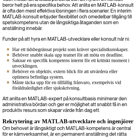
beror helt på era specifika behov. Att anlita en MATLAB-konsult
är ofta den mest effektiva lösningen i flera scenarier. En interim
MATLAB-konsult erbjuder flexibilitet och omedelbar tillgång till
spetskompetens utan de långsiktiga åtaganden som en
anställning innebär.
Funder på att hyra en MATLAB-utvecklare eller konsult när ni:
Har ett tidsbegränsat projekt som kräver specialistkunskaper.
Behöver snabbt skala upp teamet för att möta en deadline.
Saknar en specifik kompetens internt för ett kritiskt moment i
utvecklingen.
Behöver en objektiv, extern blick för att utvärdera eller
optimera befintliga system.
Måste täcka upp för en tillfällig frånvaro, exempelvis vid
föräldraledighet eller sjukskrivning.
Att anlita en MATLAB-expert på konsultbasis minimerar den
administrativa bördan och ger er möjlighet att snabbt få in en
produktiv resurs som skapar värde från dag ett.
Rekrytering av MATLAB-utvecklare och ingenjörer
Om behovet är långsiktigt och MATLAB-kompetens är central
för er kärnverksamhet, är en permanent anställning det rätta