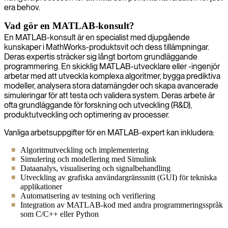
era behov.
Vad gör en MATLAB-konsult?
En MATLAB-konsult är en specialist med djupgående
kunskaper i MathWorks-produktsvit och dess tillämpningar.
Deras expertis sträcker sig långt bortom grundläggande
programmering. En skicklig MATLAB-utvecklare eller -ingenjör
arbetar med att utveckla komplexa algoritmer, bygga prediktiva
modeller, analysera stora datamängder och skapa avancerade
simuleringar för att testa och validera system. Deras arbete är
ofta grundläggande för forskning och utveckling (R&D),
produktutveckling och optimering av processer.
Vanliga arbetsuppgifter för en MATLAB-expert kan inkludera:
Algoritmutveckling och implementering
Simulering och modellering med Simulink
Dataanalys, visualisering och signalbehandling
Utveckling av grafiska användargränssnitt (GUI) för tekniska
applikationer
Automatisering av testning och verifiering
Integration av MATLAB-kod med andra programmeringsspråk
som C/C++ eller Python