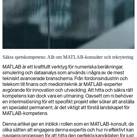
MATLAB-teknik och algoritmveckling
Säkra spetskompetens: Allt om MATLAB-konsulter och rekrytering
Vi tillhandahåller MATLAB-ingenjörsexpertis för att leverera
MATLAB är ett kraftfullt verktyg för numeriska beräkningar,
avancerad algoritmutveckling och modellimplementering, vilket
simulering och dataanalys som används i några av de mest
hjälper företag att omvandla komplexa data till användbara insikter
tekniskt avancerade branscherna. Från fordonsindustrin och
och lösningar.
telekom till finans och medicinteknik är MATLAB-experter
avgörande för innovation och utveckling. Att hitta och säkra rätt
kompetens kan dock vara en utmaning. Oavsett om ni behöver
en interimslösning för ett specifikt projekt eller söker att anställa
en specialist permanent, är det viktigt att förstå landskapet för
MATLAB-kompetens.
Denna artikel ger en inblick i rollen som en MATLAB-konsult, de
olika sätten att engagera denna expertis och hur ni effektivt kan
navigera processen för att hitta den perfekta kandidaten för just