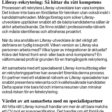
Liferay-rekrytering: Så hittar du rätt kompetens
Processen att rekrytera Liferay-utvecklare kan vara komplex.
Det kräver inte bara en förståelse för tekniken utan också insikt i
kandidatmarknaden. Många företag som söker Liferay-
utvecklare upptäcker snabbt att de bästa kandidaterna sällan är
aktivt arbetssökande. De finns istället i professionella nätverk
och måste identifieras och attraheras proaktivt.
När du ska anställa en Liferay-utvecklare är det viktigt att
definiera en tydlig kravprofil. Vilken version av Liferay ska
personen arbeta med? Vilka typer av integrationer är aktuella?
Krävs det främst front-end- eller back-end-kompetens? En
välformulerad profil är grunden för en framgångsrik rekrytering.
Att samarbeta med ett specialiserat Liferay-konsultbolag eller
en rekryteringspartner kan avsevärt förenkla denna process.
En partner med ett etablerat nätverk av Liferay-specialister kan
snabbt presentera relevanta och kvalitetssäkrade kandidater.
Detta sparar inte bara tid och interna resurser utan minskar
också risken för en felrekrytering.
Värdet av att samarbeta med en specialistpartner
Att hitta rätt Liferay-konsult handlar om mer än att bara matcha
ett CV mot en kravspecifikation. Det handlar om att förstå de