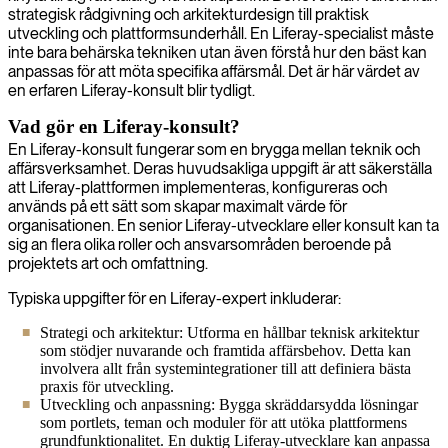
strategisk rådgivning och arkitekturdesign till praktisk
utveckling och plattformsunderhåll. En Liferay-specialist måste
inte bara behärska tekniken utan även förstå hur den bäst kan
anpassas för att möta specifika affärsmål. Det är här värdet av
en erfaren Liferay-konsult blir tydligt.
Vad gör en Liferay-konsult?
En Liferay-konsult fungerar som en brygga mellan teknik och
affärsverksamhet. Deras huvudsakliga uppgift är att säkerställa
att Liferay-plattformen implementeras, konfigureras och
används på ett sätt som skapar maximalt värde för
organisationen. En senior Liferay-utvecklare eller konsult kan ta
sig an flera olika roller och ansvarsområden beroende på
projektets art och omfattning.
Typiska uppgifter för en Liferay-expert inkluderar:
Strategi och arkitektur: Utforma en hållbar teknisk arkitektur
som stödjer nuvarande och framtida affärsbehov. Detta kan
involvera allt från systemintegrationer till att definiera bästa
praxis för utveckling.
Utveckling och anpassning: Bygga skräddarsydda lösningar
som portlets, teman och moduler för att utöka plattformens
grundfunktionalitet. En duktig Liferay-utvecklare kan anpassa