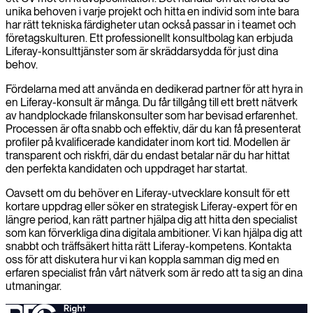
unika behoven i varje projekt och hitta en individ som inte bara
har rätt tekniska färdigheter utan också passar in i teamet och
företagskulturen. Ett professionellt konsultbolag kan erbjuda
Liferay-konsulttjänster som är skräddarsydda för just dina
behov.
Fördelarna med att använda en dedikerad partner för att hyra in
en Liferay-konsult är många. Du får tillgång till ett brett nätverk
av handplockade frilanskonsulter som har bevisad erfarenhet.
Processen är ofta snabb och effektiv, där du kan få presenterat
profiler på kvalificerade kandidater inom kort tid. Modellen är
transparent och riskfri, där du endast betalar när du har hittat
den perfekta kandidaten och uppdraget har startat.
Oavsett om du behöver en Liferay-utvecklare konsult för ett
kortare uppdrag eller söker en strategisk Liferay-expert för en
längre period, kan rätt partner hjälpa dig att hitta den specialist
som kan förverkliga dina digitala ambitioner. Vi kan hjälpa dig att
snabbt och träffsäkert hitta rätt Liferay-kompetens. Kontakta
oss för att diskutera hur vi kan koppla samman dig med en
erfaren specialist från vårt nätverk som är redo att ta sig an dina
utmaningar.