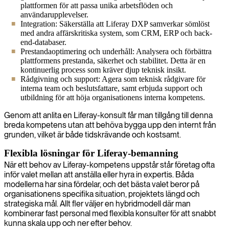
plattformen för att passa unika arbetsflöden och
användarupplevelser.
Integration: Säkerställa att Liferay DXP samverkar sömlöst
med andra affärskritiska system, som CRM, ERP och back-
end-databaser.
Prestandaoptimering och underhåll: Analysera och förbättra
plattformens prestanda, säkerhet och stabilitet. Detta är en
kontinuerlig process som kräver djup teknisk insikt.
Rådgivning och support: Agera som teknisk rådgivare för
interna team och beslutsfattare, samt erbjuda support och
utbildning för att höja organisationens interna kompetens.
Genom att anlita en Liferay-konsult får man tillgång till denna
breda kompetens utan att behöva bygga upp den internt från
grunden, vilket är både tidskrävande och kostsamt.
Flexibla lösningar för Liferay-bemanning
När ett behov av Liferay-kompetens uppstår står företag ofta
inför valet mellan att anställa eller hyra in expertis. Båda
modellerna har sina fördelar, och det bästa valet beror på
organisationens specifika situation, projektets längd och
strategiska mål. Allt fler väljer en hybridmodell där man
kombinerar fast personal med flexibla konsulter för att snabbt
kunna skala upp och ner efter behov.