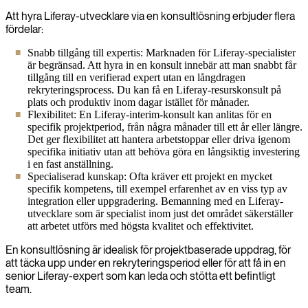
Att hyra Liferay-utvecklare via en konsultlösning erbjuder flera
fördelar:
Snabb tillgång till expertis: Marknaden för Liferay-specialister
är begränsad. Att hyra in en konsult innebär att man snabbt får
tillgång till en verifierad expert utan en långdragen
rekryteringsprocess. Du kan få en Liferay-resurskonsult på
plats och produktiv inom dagar istället för månader.
Flexibilitet: En Liferay-interim-konsult kan anlitas för en
specifik projektperiod, från några månader till ett år eller längre.
Det ger flexibilitet att hantera arbetstoppar eller driva igenom
specifika initiativ utan att behöva göra en långsiktig investering
i en fast anställning.
Specialiserad kunskap: Ofta kräver ett projekt en mycket
specifik kompetens, till exempel erfarenhet av en viss typ av
integration eller uppgradering. Bemanning med en Liferay-
utvecklare som är specialist inom just det området säkerställer
att arbetet utförs med högsta kvalitet och effektivitet.
En konsultlösning är idealisk för projektbaserade uppdrag, för
att täcka upp under en rekryteringsperiod eller för att få in en
senior Liferay-expert som kan leda och stötta ett befintligt
team.