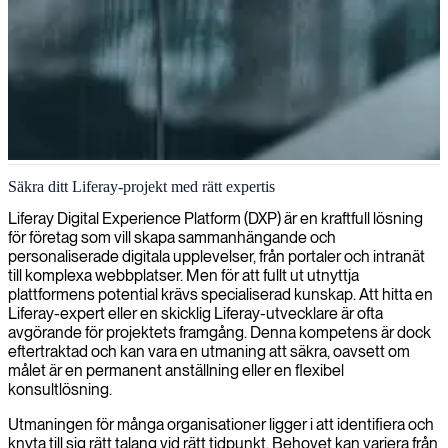
Liferay-portalutveckling
Säkra ditt Liferay-projekt med rätt expertis
Vi levererar expertis inom Liferay-utveckling och hjälper
Liferay Digital Experience Platform (DXP) är en kraftfull lösning
organisationer att bygga kraftfulla, anpassningsbara portalslösningar
för företag som vill skapa sammanhängande och
som effektiviserar arbetsflöden och förbättrar digitala upplevelser.
personaliserade digitala upplevelser, från portaler och intranät
till komplexa webbplatser. Men för att fullt ut utnyttja
plattformens potential krävs specialiserad kunskap. Att hitta en
Liferay-expert eller en skicklig Liferay-utvecklare är ofta
avgörande för projektets framgång. Denna kompetens är dock
eftertraktad och kan vara en utmaning att säkra, oavsett om
målet är en permanent anställning eller en flexibel
konsultlösning.
Utmaningen för många organisationer ligger i att identifiera och
knyta till sig rätt talang vid rätt tidpunkt. Behovet kan variera från