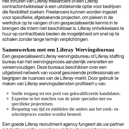
Het inhuren van Liferay freelancers of een Liferay
contractontwikkelaar is een uitstekende optie voor bedrijven
die flexibiliteit zoeken. Freelancers kunnen worden ingezet
voor specifieke, afgebakende projecten, om pieken in de
werkdruk op te vangen of om gespecialiseerde kennis in te
brengen die intern niet beschikbaar is. Liferay ontwikkelaars te
huur op contractbasis bieden de mogelijkheid om snel op te
schalen zonder lange termijn verplichtingen.
Samenwerken met een Liferay Wervingsbureau
Een gespecialiseerd Liferay wervingsbureau of Liferay staffing
bureau kan het wervingsproces aanzienlijk versnellen en
vereenvoudigen. Deze bureaus beschikken over een
uitgebreid netwerk van vooraf gescreende professionals en
begrijpen de nuances van de Liferay-markt. Door gebruik te
maken van Liferay wervingsdiensten profiteert u van:
Snelle toegang tot een pool van gekwalificeerde kandidaten.
Expertise in het matchen van de juiste specialist met uw
specifieke projecteisen.
Besparing van tijd en middelen die anders aan het zoek- en
selectieproces zouden worden besteed.
Een goede Liferay recruitment agency fungeert als uw partner