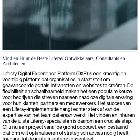
Liferay portal ontwikkeling
Vind en Huur de Beste Liferay Ontwikkelaars, Consultants en
Architecten
Wij leveren deskundige Liferay-ontwikkeling en helpen organisaties
bij het bouwen van krachtige, aanpasbare portaaloplossingen die
Liferay Digital Experience Platform (DXP) is een krachtig en
werkstromen stroomlijnen en digitale ervaringen verbeteren.
veelzijdig platform dat organisaties in staat stelt om
geavanceerde portals, intranetten en websites te creëren. De
flexibiliteit en schaalbaarheid maken het een populaire keuze
voor bedrijven die streven naar een naadloze digitale ervaring
voor hun klanten, partners en medewerkers. Het succes van
een Liferay-implementatie hangt echter sterk af van de
expertise van het team dat eraan werkt. Het vinden en inhuren
van de juiste Liferay-specialisten is daarom een cruciale stap.
Of u nu een project vanaf de grond opbouwt, een bestaand
platform wilt optimaliseren of strategisch advies nodig heeft,
toegang tot de juiste talenten is essentieel.