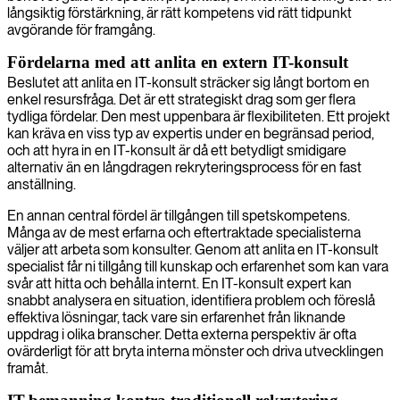
långsiktig förstärkning, är rätt kompetens vid rätt tidpunkt
avgörande för framgång.
Fördelarna med att anlita en extern IT-konsult
Beslutet att anlita en IT-konsult sträcker sig långt bortom en
enkel resursfråga. Det är ett strategiskt drag som ger flera
tydliga fördelar. Den mest uppenbara är flexibiliteten. Ett projekt
kan kräva en viss typ av expertis under en begränsad period,
och att hyra in en IT-konsult är då ett betydligt smidigare
alternativ än en långdragen rekryteringsprocess för en fast
anställning.
En annan central fördel är tillgången till spetskompetens.
Många av de mest erfarna och eftertraktade specialisterna
väljer att arbeta som konsulter. Genom att anlita en IT-konsult
specialist får ni tillgång till kunskap och erfarenhet som kan vara
svår att hitta och behålla internt. En IT-konsult expert kan
snabbt analysera en situation, identifiera problem och föreslå
effektiva lösningar, tack vare sin erfarenhet från liknande
uppdrag i olika branscher. Detta externa perspektiv är ofta
ovärderligt för att bryta interna mönster och driva utvecklingen
framåt.