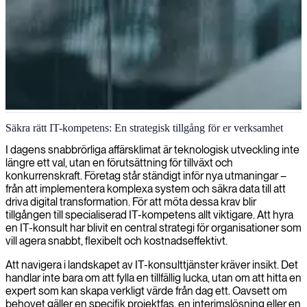
IT-konsulttjänster i London
Säkra rätt IT-kompetens: En strategisk tillgång för er verksamhet
Vi tillhandahåller expertkonsulter inom IT i London för att förstärka
I dagens snabbrörliga affärsklimat är teknologisk utveckling inte
dina tekniska möjligheter och driva affärsframgång genom
längre ett val, utan en förutsättning för tillväxt och
skräddarsydda lösningar.
konkurrenskraft. Företag står ständigt inför nya utmaningar –
från att implementera komplexa system och säkra data till att
driva digital transformation. För att möta dessa krav blir
tillgången till specialiserad IT-kompetens allt viktigare. Att hyra
en IT-konsult har blivit en central strategi för organisationer som
vill agera snabbt, flexibelt och kostnadseffektivt.
Att navigera i landskapet av IT-konsulttjänster kräver insikt. Det
handlar inte bara om att fylla en tillfällig lucka, utan om att hitta en
expert som kan skapa verkligt värde från dag ett. Oavsett om
behovet gäller en specifik projektfas, en interimslösning eller en