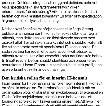
process. Det första steget är att noggrant definiera behovet.
Vilka specifika tekniska färdigheter krävs? Vilken
erfarenhetsnivå är nödvändig? Vilken roll ska konsulten ha i
teamet och vilka resultat förväntas? En tydlig kravspecifikation
är grunden för en lyckad matchning.
När behovet är definierat börjar sökandet. Många företag
publicerar annonser där IT-konsulter sökes eller letar i egna
nätverk, men detta kan vara en tidskrävande process med
osäkert utfall. För att säkerställa kvalitet och snabbhet väljer allt
fler att samarbeta med ett specialiserat IT-konsultbolag. En
sådan partner har redan ett etablerat och kvalitetssäkrat
nätverk av konsulter, vilket avsevärt kortar ner tiden från behov
till tillsatt resurs. De kan snabbt identifiera och presentera en
resurskonsult inom IT som inte bara har rätt teknisk profil, utan
även erfarenhet av liknande utmaningar.
Den kritiska rollen för en interim IT-konsult
Inom ramen för IT-bemanning har rollen som interim IT-konsult
en särskild betydelse. En interimslösning är idealisk när en
organisation plötsligt står utan en nyckelperson, till exempel en
IT-chef eller projektledare, eller när man behöver leda ett
förändringsprojekt som kräver senior erfarenhet. Att hyra in en
IT-konsult på interimsbasis är ett sätt att snabbt stabilisera en