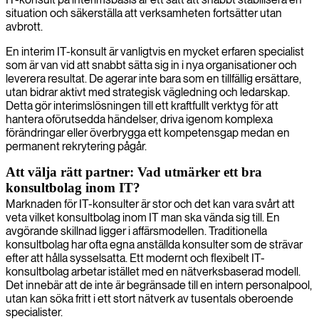
situation och säkerställa att verksamheten fortsätter utan
avbrott.
En interim IT-konsult är vanligtvis en mycket erfaren specialist
som är van vid att snabbt sätta sig in i nya organisationer och
leverera resultat. De agerar inte bara som en tillfällig ersättare,
utan bidrar aktivt med strategisk vägledning och ledarskap.
Detta gör interimslösningen till ett kraftfullt verktyg för att
hantera oförutsedda händelser, driva igenom komplexa
förändringar eller överbrygga ett kompetensgap medan en
permanent rekrytering pågår.
Att välja rätt partner: Vad utmärker ett bra
konsultbolag inom IT?
Marknaden för IT-konsulter är stor och det kan vara svårt att
veta vilket konsultbolag inom IT man ska vända sig till. En
avgörande skillnad ligger i affärsmodellen. Traditionella
konsultbolag har ofta egna anställda konsulter som de strävar
efter att hålla sysselsatta. Ett modernt och flexibelt IT-
konsultbolag arbetar istället med en nätverksbaserad modell.
Det innebär att de inte är begränsade till en intern personalpool,
utan kan söka fritt i ett stort nätverk av tusentals oberoende
specialister.