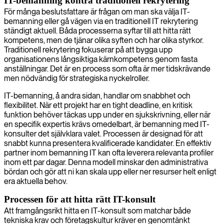
IT-bemanning kontra traditionell rekrytering
För många beslutsfattare är frågan om man ska välja IT-
bemanning eller gå vägen via en traditionell IT rekrytering
ständigt aktuell. Båda processerna syftar till att hitta rätt
kompetens, men de tjänar olika syften och har olika styrkor.
Traditionell rekrytering fokuserar på att bygga upp
organisationens långsiktiga kärnkompetens genom fasta
anställningar. Det är en process som ofta är mer tidskrävande
men nödvändig för strategiska nyckelroller.
IT-bemanning, å andra sidan, handlar om snabbhet och
flexibilitet. När ett projekt har en tight deadline, en kritisk
funktion behöver täckas upp under en sjukskrivning, eller när
en specifik expertis krävs omedelbart, är bemanning med IT-
konsulter det självklara valet. Processen är designad för att
snabbt kunna presentera kvalificerade kandidater. En effektiv
partner inom bemanning IT kan ofta leverera relevanta profiler
inom ett par dagar. Denna modell minskar den administrativa
bördan och gör att ni kan skala upp eller ner resurser helt enligt
era aktuella behov.
Processen för att hitta rätt IT-konsult
Att framgångsrikt hitta en IT-konsult som matchar både
tekniska krav och företagskultur kräver en genomtänkt