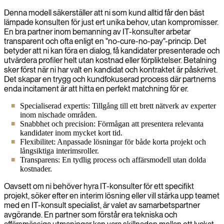
Denna modell säkerställer att ni som kund alltid får den bäst
lämpade konsulten för just ert unika behov, utan kompromisser.
En bra partner inom bemanning av IT-konsulter arbetar
transparent och ofta enligt en "no-cure-no-pay"-princip. Det
betyder att ni kan föra en dialog, få kandidater presenterade och
utvärdera profiler helt utan kostnad eller förpliktelser. Betalning
sker först när ni har valt en kandidat och kontraktet är påskrivet.
Det skapar en trygg och kundfokuserad process där partnerns
enda incitament är att hitta en perfekt matchning för er.
Specialiserad expertis: Tillgång till ett brett nätverk av experter
inom nischade områden.
Snabbhet och precision: Förmågan att presentera relevanta
kandidater inom mycket kort tid.
Flexibilitet: Anpassade lösningar för både korta projekt och
långsiktiga interimsroller.
Transparens: En tydlig process och affärsmodell utan dolda
kostnader.
Oavsett om ni behöver hyra IT-konsulter för ett specifikt
projekt, söker efter en interim lösning eller vill stärka upp teamet
med en IT-konsult specialist, är valet av samarbetspartner
avgörande. En partner som förstår era tekniska och