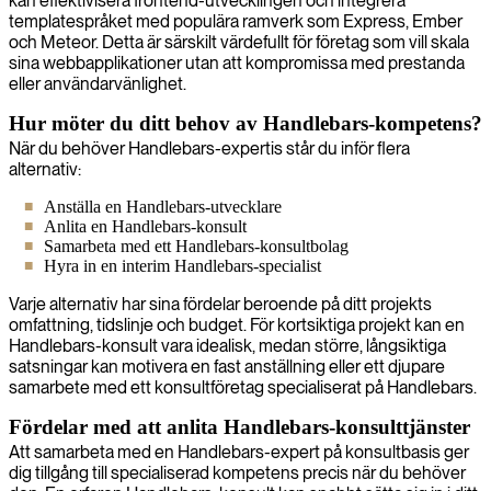
kan effektivisera frontend-utvecklingen och integrera
templatespråket med populära ramverk som Express, Ember
och Meteor. Detta är särskilt värdefullt för företag som vill skala
sina webbapplikationer utan att kompromissa med prestanda
eller användarvänlighet.
Hur möter du ditt behov av Handlebars-kompetens?
När du behöver Handlebars-expertis står du inför flera
alternativ:
Anställa en Handlebars-utvecklare
Anlita en Handlebars-konsult
Samarbeta med ett Handlebars-konsultbolag
Hyra in en interim Handlebars-specialist
Varje alternativ har sina fördelar beroende på ditt projekts
omfattning, tidslinje och budget. För kortsiktiga projekt kan en
Handlebars-konsult vara idealisk, medan större, långsiktiga
satsningar kan motivera en fast anställning eller ett djupare
samarbete med ett konsultföretag specialiserat på Handlebars.
Fördelar med att anlita Handlebars-konsulttjänster
Att samarbeta med en Handlebars-expert på konsultbasis ger
dig tillgång till specialiserad kompetens precis när du behöver