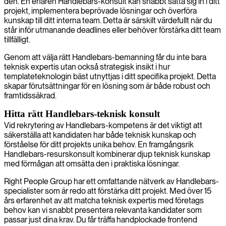
den. En erfaren Handlebars-konsult kan snabbt sätta sig in i ditt
projekt, implementera beprövade lösningar och överföra
kunskap till ditt interna team. Detta är särskilt värdefullt när du
står inför utmanande deadlines eller behöver förstärka ditt team
tillfälligt.
Genom att välja rätt Handlebars-bemanning får du inte bara
teknisk expertis utan också strategisk insikt i hur
templateteknologin bäst utnyttjas i ditt specifika projekt. Detta
skapar förutsättningar för en lösning som är både robust och
framtidssäkrad.
Hitta rätt Handlebars-teknisk konsult
Vid rekrytering av Handlebars-kompetens är det viktigt att
säkerställa att kandidaten har både teknisk kunskap och
förståelse för ditt projekts unika behov. En framgångsrik
Handlebars-resurskonsult kombinerar djup teknisk kunskap
med förmågan att omsätta den i praktiska lösningar.
Right People Group har ett omfattande nätverk av Handlebars-
specialister som är redo att förstärka ditt projekt. Med över 15
års erfarenhet av att matcha teknisk expertis med företags
behov kan vi snabbt presentera relevanta kandidater som
passar just dina krav. Du får träffa handplockade frontend