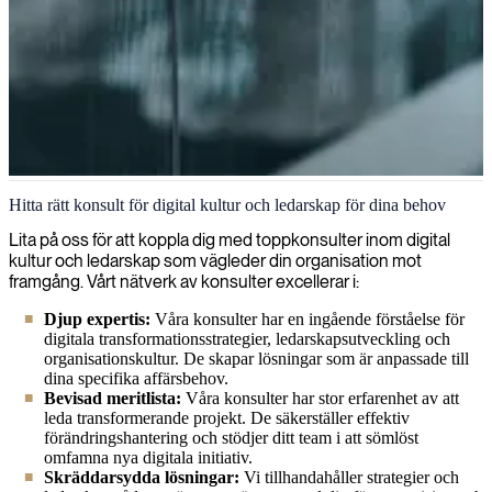
Digital kultur och ledarskap
Hitta rätt konsult för digital kultur och ledarskap för dina behov
Vi driver digital transformation genom kulturell utveckling och
Lita på oss för att koppla dig med toppkonsulter inom digital
ledarskapstillväxt, och ger er organisation möjlighet att blomstra i ett
kultur och ledarskap som vägleder din organisation mot
snabbt föränderligt digitalt landskap.
framgång. Vårt nätverk av konsulter excellerar i:
Djup expertis:
Våra konsulter har en ingående förståelse för
digitala transformationsstrategier, ledarskapsutveckling och
organisationskultur. De skapar lösningar som är anpassade till
dina specifika affärsbehov.
Bevisad meritlista:
Våra konsulter har stor erfarenhet av att
leda transformerande projekt. De säkerställer effektiv
förändringshantering och stödjer ditt team i att sömlöst
omfamna nya digitala initiativ.
Skräddarsydda lösningar:
Vi tillhandahåller strategier och