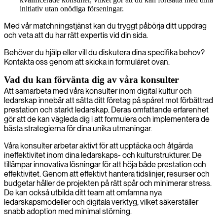
initiativ utan onödiga förseningar.
Med vår matchningstjänst kan du tryggt påbörja ditt uppdrag
och veta att du har rätt expertis vid din sida.
Behöver du hjälp eller vill du diskutera dina specifika behov?
Kontakta oss genom att skicka in formuläret ovan.
Vad du kan förvänta dig av våra konsulter
Att samarbeta med våra konsulter inom digital kultur och
ledarskap innebär att sätta ditt företag på spåret mot förbättrad
prestation och starkt ledarskap. Deras omfattande erfarenhet
gör att de kan vägleda dig i att formulera och implementera de
bästa strategierna för dina unika utmaningar.
Våra konsulter arbetar aktivt för att upptäcka och åtgärda
ineffektivitet inom dina ledarskaps- och kulturstrukturer. De
tillämpar innovativa lösningar för att höja både prestation och
effektivitet. Genom att effektivt hantera tidslinjer, resurser och
budgetar håller de projekten på rätt spår och minimerar stress.
De kan också utbilda ditt team att omfamna nya
ledarskapsmodeller och digitala verktyg, vilket säkerställer
snabb adoption med minimal störning.