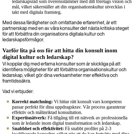
ledarskapsråd som överensstämmer med ditt företags vision och
mål, vilket säkerställer att din organisationskultur utvecklas i
takt med digitala framsteg.
Med dessa färdigheter och omfattande erfarenhet, är ett
partnerskap med en av våra konsulter det nästa kritiska steget
för att förbättra din organisations digitala kultur och
ledarskapsförmågor.
Varför lita på oss för att hitta din konsult inom
digital kultur och ledarskap?
Vi kopplar dig med erfarna konsulter som är skickliga på att
identifiera möjligheter för att förbättra organisationskultur och
ledarskap, vilket gör dina verksamheter mer effektiva och
framtidssäkra.
Vad vi erbjuder:
Korrekt matchning:
Vi hittar rätt konsult vars kompetens
passar perfekt för dina uppdragskrav. Vår process garanterar
effektiv och målinriktad konsultation.
Expertisnätverk:
Få tillgång till ett nätverk av professionella
som är ledande inom digital transformation och ledarskap.
Snabbhet och effektivitet:
Få snabbt profiler på 2-3
kvalificerade konsulter, vilket gör att du kan fortsätta med dina