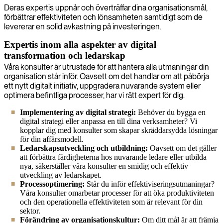
Deras expertis uppnår och överträffar dina organisationsmål,
förbättrar effektiviteten och lönsamheten samtidigt som de
levererar en solid avkastning på investeringen.
Expertis inom alla aspekter av digital
transformation och ledarskap
Våra konsulter är utrustade för att hantera alla utmaningar din
organisation står inför. Oavsett om det handlar om att påbörja
ett nytt digitalt initiativ, uppgradera nuvarande system eller
optimera befintliga processer, har vi rätt expert för dig.
Implementering av digital strategi:
Behöver du bygga en
digital strategi eller anpassa en till dina verksamheter? Vi
kopplar dig med konsulter som skapar skräddarsydda lösningar
för din affärsmodell.
Ledarskapsutveckling och utbildning:
Oavsett om det gäller
att förbättra färdigheterna hos nuvarande ledare eller utbilda
nya, säkerställer våra konsulter en smidig och effektiv
utveckling av ledarskapet.
Processoptimering:
Står du inför effektiviseringsutmaningar?
Våra konsulter omarbetar processer för att öka produktiviteten
och den operationella effektiviteten som är relevant för din
sektor.
Förändring av organisationskultur:
Om ditt mål är att främja