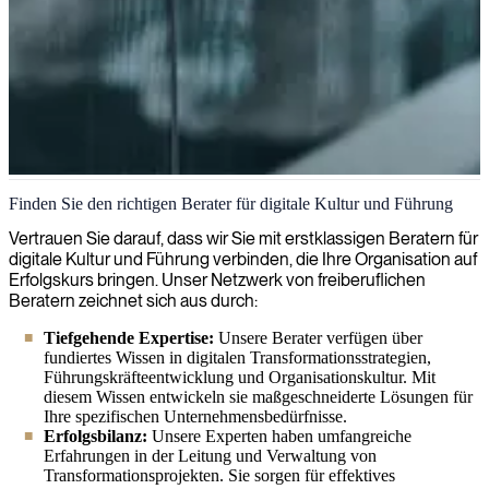
Digitale Kultur und Führung
Finden Sie den richtigen Berater für digitale Kultur und Führung
Wir ermöglichen digitale Transformation durch kulturelle
Vertrauen Sie darauf, dass wir Sie mit erstklassigen Beratern für
Entwicklung und Führungswachstum und befähigen Ihre
digitale Kultur und Führung verbinden, die Ihre Organisation auf
Organisation, in einer sich schnell verändernden digitalen
Erfolgskurs bringen. Unser Netzwerk von freiberuflichen
Landschaft erfolgreich zu sein.
Beratern zeichnet sich aus durch:
Tiefgehende Expertise:
Unsere Berater verfügen über
fundiertes Wissen in digitalen Transformationsstrategien,
Führungskräfteentwicklung und Organisationskultur. Mit
diesem Wissen entwickeln sie maßgeschneiderte Lösungen für
Ihre spezifischen Unternehmensbedürfnisse.
Erfolgsbilanz:
Unsere Experten haben umfangreiche
Erfahrungen in der Leitung und Verwaltung von
Transformationsprojekten. Sie sorgen für effektives