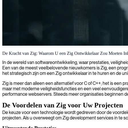
Zig software-ontwikkeling
De Kracht van Zig: Waarom U een Zig Ontwikkelaar Zou Moeten In
Wij benutten onze Zig-ontwikkelingsexpertise om hoogwaardige, geheu
In de wereld van softwareontwikkeling, waar prestaties, veiligh
Een van de meest veelbelovende nieuwkomers is Zig, een program
het strategisch zijn om een Zig ontwikkelaar in te huren en de u
Zig is meer dan alleen een alternatief voor C of C++; het is een
maar met moderne veiligheidsfuncties en een veel eenvoudigere s
performance webservers. Steeds meer organisaties beginnen de 
De Voordelen van Zig voor Uw Projecten
De keuze voor een technologie wordt gedreven door de voordelen
projecten. Als u overweegt om Zig development services in te sch