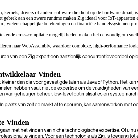
kernels, drivers of andere software die dicht op de hardware draait, is
et gebrek aan een zware runtime maken Zig ideaal voor IoT-apparaten 
e, wetenschappelijke berekeningen en financiële handelssystemen prof
tstekende cross-compilatie mogelijkheden maken het eenvoudig om snelle
mpileren naar WebAssembly, waardoor complexe, high-performance logica
nhuren van een Zig expert een aanzienlijk concurrentievoordeel ople
ntwikkelaar Vinden
nt kleiner dan die voor gevestigde talen als Java of Python. Het ka
kanalen hebben vaak niet de expertise om de vaardigheden van ee
en van geheugenbeheer, low-level optimalisaties en systeemarchi
. In plaats van zelf de markt af te speuren, kan samenwerken met 
te Vinden
 gaan met het vinden van niche technologische expertise. Of u nu
professional te vinden. Voor een technologie als Zig, is toegang t