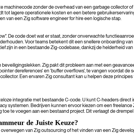
ënte machinecode zonder de overhead van een garbage collector of
t tot lagere operationele kosten en een betere gebruikerservaring.
ren van een Zig software engineer for hire een logische stap.
flow". De code doet wat er staat, zonder onverwachte functieaanro
nderhouden. Voor teams betekent dit een snellere onboarding van
ef zijn in een bestaande Zig-codebase, dankzij de helderheid van d
beveiligingslekken. Zig pakt dit probleem aan met een geavanceer
inter dereferences' en 'buffer overflows', te vangen voordat de sof
 collector. Een ervaren Zig consultant kan u helpen deze princip
eloze integratie met bestaande C-code. U kunt C-headers direct imp
acy systemen. Bedrijven kunnen ervoor kiezen om een freelance Zi
g toe te voegen aan een bestaand project. Dit verlaagt de drempel 
rammeur de Juiste Keuze?
. Het overwegen van Zig outsourcing of het vinden van een Zig deve