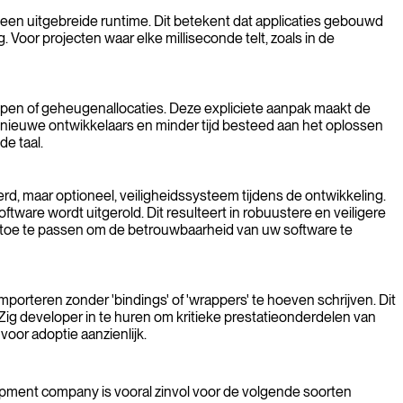
 een uitgebreide runtime. Dit betekent dat applicaties gebouwd
 Voor projecten waar elke milliseconde telt, zoals in de
epen of geheugenallocaties. Deze expliciete aanpak maakt de
 nieuwe ontwikkelaars en minder tijd besteed aan het oplossen
e taal.
d, maar optioneel, veiligheidssysteem tijdens de ontwikkeling.
tware wordt uitgerold. Dit resulteert in robuustere en veiligere
es toe te passen om de betrouwbaarheid van uw software te
orteren zonder 'bindings' of 'wrappers' te hoeven schrijven. Dit
g developer in te huren om kritieke prestatieonderdelen van
voor adoptie aanzienlijk.
lopment company is vooral zinvol voor de volgende soorten