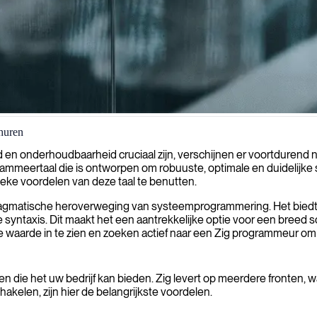
huren
genveilige applicaties te bouwen die uitzonderlijke betrouwbaarheid en
eid en onderhoudbaarheid cruciaal zijn, verschijnen er voortdurend
meertaal die is ontworpen om robuuste, optimale en duidelijke s
nieke voordelen van deze taal te benutten.
 pragmatische heroverweging van systeemprogrammering. Het biedt d
yntaxis. Dit maakt het een aantrekkelijke optie voor een breed s
waarde in te zien en zoeken actief naar een Zig programmeur om 
 die het uw bedrijf kan bieden. Zig levert op meerdere fronten, 
akelen, zijn hier de belangrijkste voordelen.