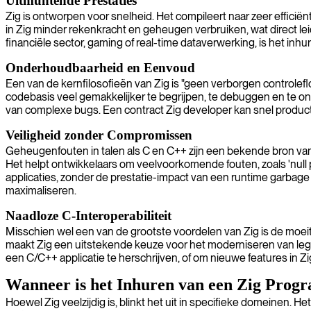
Uitmuntende Prestaties
Zig is ontworpen voor snelheid. Het compileert naar zeer effici
in Zig minder rekenkracht en geheugen verbruiken, wat direct leid
financiële sector, gaming of real-time dataverwerking, is het inhu
Onderhoudbaarheid en Eenvoud
Een van de kernfilosofieën van Zig is "geen verborgen controle
codebasis veel gemakkelijker te begrijpen, te debuggen en te o
van complexe bugs. Een contract Zig developer kan snel producti
Veiligheid zonder Compromissen
Geheugenfouten in talen als C en C++ zijn een bekende bron van 
Het helpt ontwikkelaars om veelvoorkomende fouten, zoals 'null po
applicaties, zonder de prestatie-impact van een runtime garbage
maximaliseren.
Naadloze C-Interoperabiliteit
Misschien wel een van de grootste voordelen van Zig is de moeit
maakt Zig een uitstekende keuze voor het moderniseren van leg
een C/C++ applicatie te herschrijven, of om nieuwe features in Zi
Wanneer is het Inhuren van een Zig Prog
Hoewel Zig veelzijdig is, blinkt het uit in specifieke domeinen