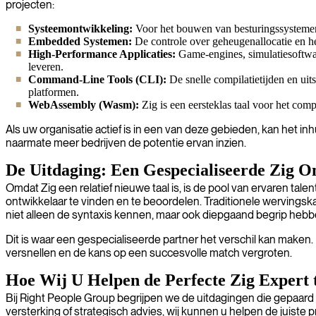
projecten:
Systeemontwikkeling:
Voor het bouwen van besturingssystemen, 
Embedded Systemen:
De controle over geheugenallocatie en h
High-Performance Applicaties:
Game-engines, simulatiesoftwar
leveren.
Command-Line Tools (CLI):
De snelle compilatietijden en ui
platformen.
WebAssembly (Wasm):
Zig is een eersteklas taal voor het co
Als uw organisatie actief is in een van deze gebieden, kan het i
naarmate meer bedrijven de potentie ervan inzien.
De Uitdaging: Een Gespecialiseerde Zig O
Omdat Zig een relatief nieuwe taal is, is de pool van ervaren tale
ontwikkelaar te vinden en te beoordelen. Traditionele wervings
niet alleen de syntaxis kennen, maar ook diepgaand begrip hebb
Dit is waar een gespecialiseerde partner het verschil kan maken
versnellen en de kans op een succesvolle match vergroten.
Hoe Wij U Helpen de Perfecte Zig Expert 
Bij Right People Group begrijpen we de uitdagingen die gepaard
versterking of strategisch advies, wij kunnen u helpen de juiste 