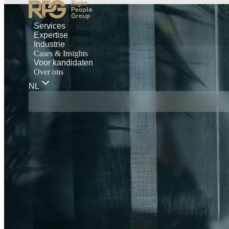
Services
Expertise
Industrie
Cases & Insights
Voor kandidaten
Over ons
NL