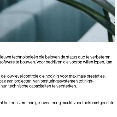
 efficiëntie leveren voor uw zakelijke behoeften.
 nieuwe technologieën die beloven de status quo te verbeteren.
oftware te bouwen. Voor bedrijven die voorop willen lopen, kan
e low-level controle die nodig is voor maximale prestaties,
cala aan projecten, van besturingssystemen tot high-
hun technische capaciteiten te versterken.
wat het een verstandige investering maakt voor toekomstgerichte