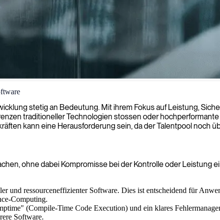
oftware
hersichere Anwendungen zu entwickeln, die außergewöhnliche Zuverlässi
klung stetig an Bedeutung. Mit ihrem Fokus auf Leistung, Sicherh
enzen traditioneller Technologien stossen oder hochperformante u
äften kann eine Herausforderung sein, da der Talentpool noch übe
achen, ohne dabei Kompromisse bei der Kontrolle oder Leistung 
ler und ressourceneffizienter Software. Dies ist entscheidend für A
ance-Computing.
ptime" (Compile-Time Code Execution) und ein klares Fehlermanagemen
rere Software.