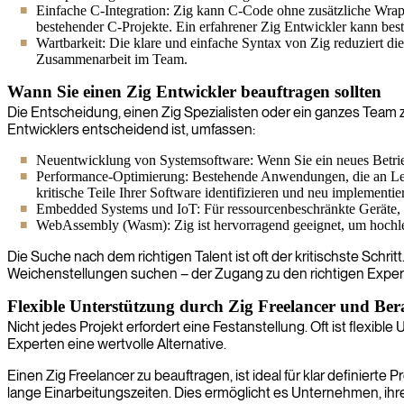
Einfache C-Integration: Zig kann C-Code ohne zusätzliche Wrap
bestehender C-Projekte. Ein erfahrener Zig Entwickler kann bes
Wartbarkeit: Die klare und einfache Syntax von Zig reduziert die
Zusammenarbeit im Team.
Wann Sie einen Zig Entwickler beauftragen sollten
Die Entscheidung, einen Zig Spezialisten oder ein ganzes Team z
Entwicklers entscheidend ist, umfassen:
Neuentwicklung von Systemsoftware: Wenn Sie ein neues Betrieb
Performance-Optimierung: Bestehende Anwendungen, die an Leis
kritische Teile Ihrer Software identifizieren und neu implementie
Embedded Systems und IoT: Für ressourcenbeschränkte Geräte, be
WebAssembly (Wasm): Zig ist hervorragend geeignet, um hochlei
Die Suche nach dem richtigen Talent ist oft der kritischste Schri
Weichenstellungen suchen – der Zugang zu den richtigen Expert
Flexible Unterstützung durch Zig Freelancer und Ber
Nicht jedes Projekt erfordert eine Festanstellung. Oft ist flexib
Experten eine wertvolle Alternative.
Einen Zig Freelancer zu beauftragen, ist ideal für klar definierte
lange Einarbeitungszeiten. Dies ermöglicht es Unternehmen, ihre