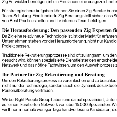
Zig Entwickler benötigen, ist ein Freelancer eine ausgezeichnete
Für strategischere Aufgaben können Sie einen Zig Berater buchen
Team-Schulung. Eine fundierte Zig Beratung stellt sicher, dass Si
von Best Practices helfen und Ihr internes Team befähigen.
Die Herausforderung: Den passenden Zig Experten f
Da Zig eine relativ neue Technologie ist, ist der Markt für erfa
Unternehmen stehen vor der Herausforderung, nicht nur Kandida
Projekt passen.
Traditionelle Rekrutierungsprozesse sind oft zu langsam, um den
gesucht wird, können spezialisierte Dienstleister den entscheide
Netzwerk und das nötige Fachwissen, um den Auswahlprozess z
Ihr Partner für Zig Rekrutierung und Beratung
Um den Rekrutierungsprozess zu vereinfachen und zu beschleunige
nicht nur die Technologie, sondern auch die Dynamik des aktuellen
Personalberatung vertrauen.
Wir bei Right People Group haben uns darauf spezialisiert, Unter
auf einem kuratierten Netzwerk von über 15.000 Spezialisten. W
wir Ihnen innerhalb weniger Tage handverlesene Kandidaten, die 