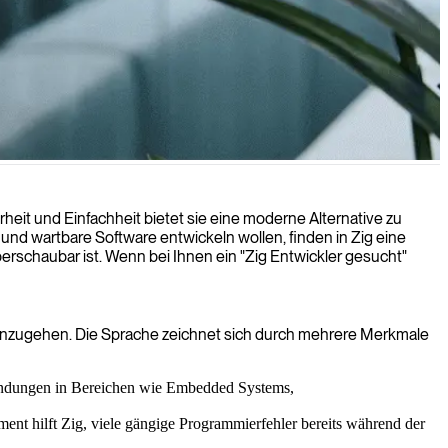
gkeit und Effizienz für Ihre Geschäftsanforderungen bieten.
eit und Einfachheit bietet sie eine moderne Alternative zu
nd wartbare Software entwickeln wollen, finden in Zig eine
rschaubar ist. Wenn bei Ihnen ein "Zig Entwickler gesucht"
einzugehen. Die Sprache zeichnet sich durch mehrere Merkmale
nwendungen in Bereichen wie Embedded Systems,
t hilft Zig, viele gängige Programmierfehler bereits während der