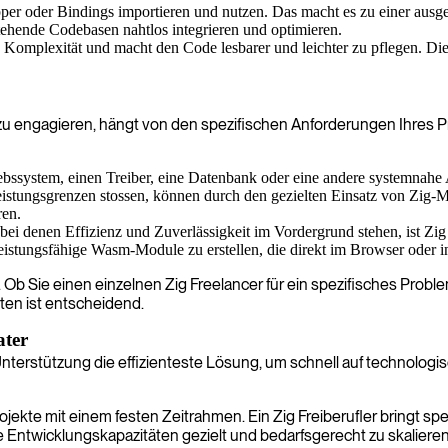
per oder Bindings importieren und nutzen. Das macht es zu einer ausg
tehende Codebasen nahtlos integrieren und optimieren.
 Komplexität und macht den Code lesbarer und leichter zu pflegen. Dies
u engagieren, hängt von den spezifischen Anforderungen Ihres Pro
ssystem, einen Treiber, eine Datenbank oder eine andere systemnahe A
tungsgrenzen stossen, können durch den gezielten Einsatz von Zig-M
ren.
i denen Effizienz und Zuverlässigkeit im Vordergrund stehen, ist Zig 
stungsfähige Wasm-Module zu erstellen, die direkt im Browser oder i
tt. Ob Sie einen einzelnen Zig Freelancer für ein spezifisches Prob
en ist entscheidend.
ater
le Unterstützung die effizienteste Lösung, um schnell auf technolog
 Projekte mit einem festen Zeitrahmen. Ein Zig Freiberufler bringt 
 Entwicklungskapazitäten gezielt und bedarfsgerecht zu skalieren