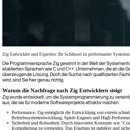
Zig-Softwareentwicklung
Zig Entwickler und Experten: Ihr Schlüssel zu performanter Systems
Wir setzen Zig-Entwicklungsexpertise ein, um leistungsstarke, speic
Die Programmiersprache Zig gewinnt in der Welt der Systementwic
etablierten Sprachen wie C und C++. Unternehmen, die an die Gr
überzeugende Lösung. Doch die Suche nach qualifizierten Fachkr
wird, sind Sie hier genau richtig.
Warum die Nachfrage nach Zig Entwicklern steigt
Zig wurde entwickelt, um die Systemprogrammierung zu vereinf
aus, die sie für moderne Softwareprojekte attraktiv machen:
Performance: Zig ermöglicht die Entwicklung von extrem schnel
Betriebssystementwicklung, Spiele-Engines und High-Perform
Sicherheit und Robustheit: Durch innovative Konzepte wie "Com
Kompilierung zu vermeiden. Das Ergebnis ist stabilere und siche