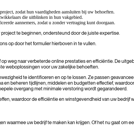
roject, zodat hun vaardigheden aansluiten bij uw behoeften.
wikkelaars die uitblinken in hun vakgebied.
ficeerde aannemers, zodat u zonder vertraging kunt doorgaan.
project te beginnen, ondersteund door de juiste expertise.
s op door het formulier hierboven in te vullen.
 op weg naar verbeterde online prestaties en efficiëntie. De uitge
te weboplossingen voor uw zakelijke behoeften.
nwezigheid te identificeren en op te lossen. Ze passen geavance
a en beheren tijdlijnen, middelen en budgetten effectief, waard
oepele overgang met minimale verstoring wordt gegarandeerd.
ffen, waardoor de efficiëntie en winstgevendheid van uw bedrijf 
 waarmee uw bedrijf te maken kan krijgen. Of het nu gaat om een 