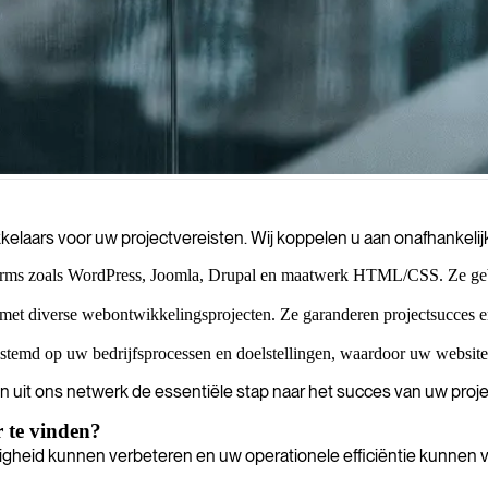
elingsoplossingen die groei stimuleren, de gebruikerservaring verbete
elaars voor uw projectvereisten. Wij koppelen u aan onafhankeli
orms zoals WordPress, Joomla, Drupal en maatwerk HTML/CSS. Ze gebr
et diverse webontwikkelingsprojecten. Ze garanderen projectsucces e
stemd op uw bedrijfsprocessen en doelstellingen, waardoor uw website 
n uit ons netwerk de essentiële stap naar het succes van uw proje
 te vinden?
zigheid kunnen verbeteren en uw operationele efficiëntie kunnen 