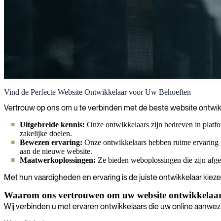
Website ontwikkeling
Vind de Perfecte Website Ontwikkelaar voor Uw Behoeften
Wij revolutioneren uw digitale aanwezigheid met krachtige webontwikk
Vertrouw op ons om u te verbinden met de beste website ontwikk
Uitgebreide kennis:
Onze ontwikkelaars zijn bedreven in platf
zakelijke doelen.
Bewezen ervaring:
Onze ontwikkelaars hebben ruime ervaring m
aan de nieuwe website.
Maatwerkoplossingen:
Ze bieden weboplossingen die zijn afge
Met hun vaardigheden en ervaring is de juiste ontwikkelaar kieze
Waarom ons vertrouwen om uw website ontwikkelaar
Wij verbinden u met ervaren ontwikkelaars die uw online aanwe