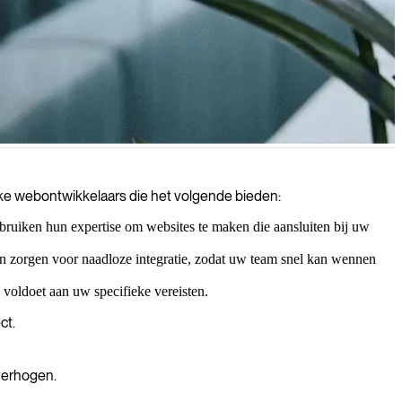
ren en meetbare resultaten voor uw bedrijf opleveren.
jke webontwikkelaars die het volgende bieden:
uiken hun expertise om websites te maken die aansluiten bij uw
n zorgen voor naadloze integratie, zodat uw team snel kan wennen
voldoet aan uw specifieke vereisten.
ct.
verhogen.