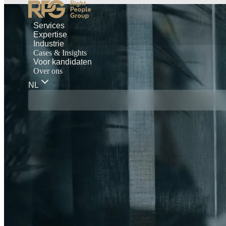
Services
Expertise
Industrie
Cases & Insights
Voor kandidaten
Over ons
NL