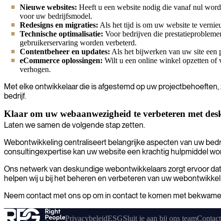
Nieuwe websites:
Heeft u een website nodig die vanaf nul word
voor uw bedrijfsmodel.
Redesigns en migraties:
Als het tijd is om uw website te vernie
Technische optimalisatie:
Voor bedrijven die prestatieprobleme
gebruikerservaring worden verbeterd.
Contentbeheer en updates:
Als het bijwerken van uw site een pr
eCommerce oplossingen:
Wilt u een online winkel opzetten of
verhogen.
Met elke ontwikkelaar die is afgestemd op uw projectbehoeften, 
bedrijf.
Klaar om uw webaanwezigheid te verbeteren met des
Laten we samen de volgende stap zetten.
Webontwikkeling centraliseert belangrijke aspecten van uw bedrijf 
consultingexpertise kan uw website een krachtig hulpmiddel wor
Ons netwerk van deskundige webontwikkelaars zorgt ervoor dat u
helpen wij u bij het beheren en verbeteren van uw webontwikkeli
Neem contact met ons op om in contact te komen met bekwame w
Privacybeleid
ESG
Sluit je aan bij ons team
Contact