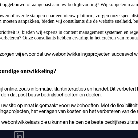
t opgebouwd of aangepast aan uw bedrijfsvoering? Wij koppelen u aan
uwen of over te stappen naar een nieuw platform, zorgen onze specialis
n moeten aanpakken, bieden wij consultants die de website snelheid, b
ioriteit is, bieden wij experts in content management systemen en regel
 verbeteren? Onze consultants hebben ervaring in het creëren van robu
zorgen wij ervoor dat uw webontwikkelingsprojecten succesvol wor
kundige ontwikkeling?
online, zoals informatie, klantinteracties en handel. Dit verbetert 
den dat past bij uw bedrijfsbehoeften en doelen.
w site op maat is gemaakt voor uw behoeften. Met de flexibilitei
ngsprojecten, het verlagen van kosten en het verbeteren van de s
ebontwikkelaars die u kunnen helpen de beste bedrijfsresultate