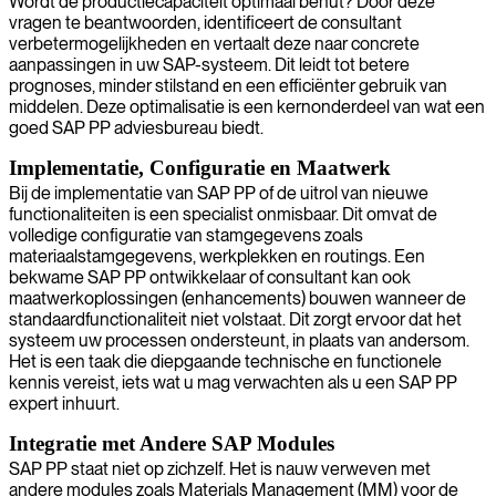
Wordt de productiecapaciteit optimaal benut? Door deze
vragen te beantwoorden, identificeert de consultant
verbetermogelijkheden en vertaalt deze naar concrete
aanpassingen in uw SAP-systeem. Dit leidt tot betere
prognoses, minder stilstand en een efficiënter gebruik van
middelen. Deze optimalisatie is een kernonderdeel van wat een
goed SAP PP adviesbureau biedt.
Implementatie, Configuratie en Maatwerk
Bij de implementatie van SAP PP of de uitrol van nieuwe
functionaliteiten is een specialist onmisbaar. Dit omvat de
volledige configuratie van stamgegevens zoals
materiaalstamgegevens, werkplekken en routings. Een
bekwame SAP PP ontwikkelaar of consultant kan ook
maatwerkoplossingen (enhancements) bouwen wanneer de
standaardfunctionaliteit niet volstaat. Dit zorgt ervoor dat het
systeem uw processen ondersteunt, in plaats van andersom.
Het is een taak die diepgaande technische en functionele
kennis vereist, iets wat u mag verwachten als u een SAP PP
expert inhuurt.
Integratie met Andere SAP Modules
SAP PP staat niet op zichzelf. Het is nauw verweven met
andere modules zoals Materials Management (MM) voor de