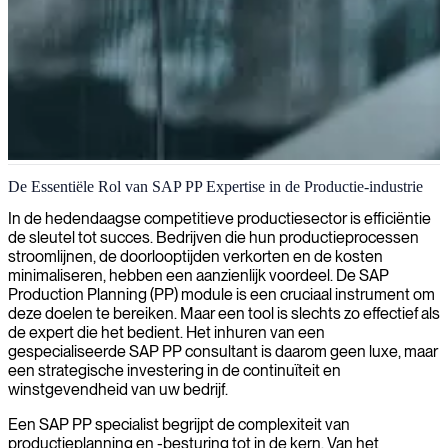
SAP productieplanningsexpertise
De Essentiële Rol van SAP PP Expertise in de Productie-industrie
Wij leveren gespecialiseerde SAP PP expertise om uw
In de hedendaagse competitieve productiesector is efficiëntie
productieplanning workflows te stroomlijnen en de productie-
de sleutel tot succes. Bedrijven die hun productieprocessen
efficiëntie te verbeteren.
stroomlijnen, de doorlooptijden verkorten en de kosten
minimaliseren, hebben een aanzienlijk voordeel. De SAP
Production Planning (PP) module is een cruciaal instrument om
deze doelen te bereiken. Maar een tool is slechts zo effectief als
de expert die het bedient. Het inhuren van een
gespecialiseerde SAP PP consultant is daarom geen luxe, maar
een strategische investering in de continuïteit en
winstgevendheid van uw bedrijf.
Een SAP PP specialist begrijpt de complexiteit van
productieplanning en -besturing tot in de kern. Van het