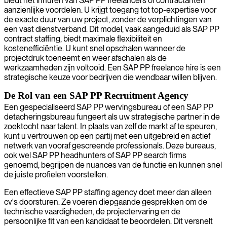
biedt het inhuren van SAP PP freelancers of contractanten
aanzienlijke voordelen. U krijgt toegang tot top-expertise voor
de exacte duur van uw project, zonder de verplichtingen van
een vast dienstverband. Dit model, vaak aangeduid als SAP PP
contract staffing, biedt maximale flexibiliteit en
kostenefficiëntie. U kunt snel opschalen wanneer de
projectdruk toeneemt en weer afschalen als de
werkzaamheden zijn voltooid. Een SAP PP freelance hire is een
strategische keuze voor bedrijven die wendbaar willen blijven.
De Rol van een SAP PP Recruitment Agency
Een gespecialiseerd SAP PP wervingsbureau of een SAP PP
detacheringsbureau fungeert als uw strategische partner in de
zoektocht naar talent. In plaats van zelf de markt af te speuren,
kunt u vertrouwen op een partij met een uitgebreid en actief
netwerk van vooraf gescreende professionals. Deze bureaus,
ook wel SAP PP headhunters of SAP PP search firms
genoemd, begrijpen de nuances van de functie en kunnen snel
de juiste profielen voorstellen.
Een effectieve SAP PP staffing agency doet meer dan alleen
cv's doorsturen. Ze voeren diepgaande gesprekken om de
technische vaardigheden, de projectervaring en de
persoonlijke fit van een kandidaat te beoordelen. Dit versnelt