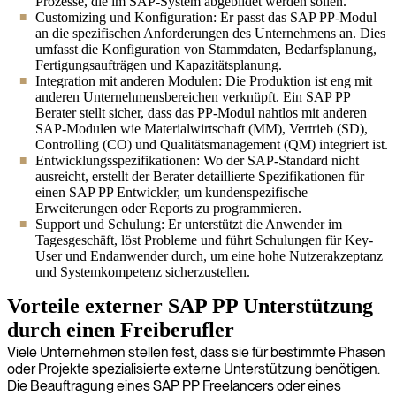
Prozesse, die im SAP-System abgebildet werden sollen.
Customizing und Konfiguration: Er passt das SAP PP-Modul
an die spezifischen Anforderungen des Unternehmens an. Dies
umfasst die Konfiguration von Stammdaten, Bedarfsplanung,
Fertigungsaufträgen und Kapazitätsplanung.
Integration mit anderen Modulen: Die Produktion ist eng mit
anderen Unternehmensbereichen verknüpft. Ein SAP PP
Berater stellt sicher, dass das PP-Modul nahtlos mit anderen
SAP-Modulen wie Materialwirtschaft (MM), Vertrieb (SD),
Controlling (CO) und Qualitätsmanagement (QM) integriert ist.
Entwicklungsspezifikationen: Wo der SAP-Standard nicht
ausreicht, erstellt der Berater detaillierte Spezifikationen für
einen SAP PP Entwickler, um kundenspezifische
Erweiterungen oder Reports zu programmieren.
Support und Schulung: Er unterstützt die Anwender im
Tagesgeschäft, löst Probleme und führt Schulungen für Key-
User und Endanwender durch, um eine hohe Nutzerakzeptanz
und Systemkompetenz sicherzustellen.
Vorteile externer SAP PP Unterstützung
durch einen Freiberufler
Viele Unternehmen stellen fest, dass sie für bestimmte Phasen
oder Projekte spezialisierte externe Unterstützung benötigen.
Die Beauftragung eines SAP PP Freelancers oder eines