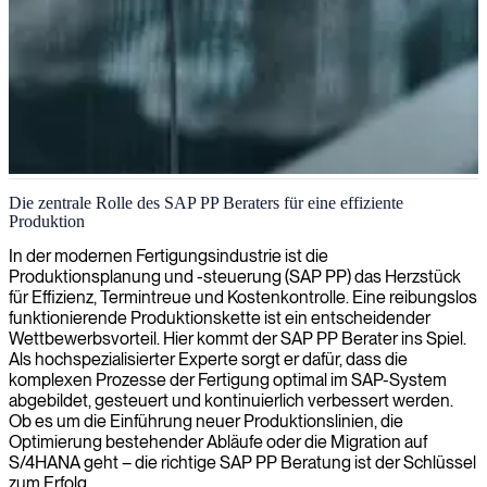
SAP Produktionsplanungs-Expertise
Die zentrale Rolle des SAP PP Beraters für eine effiziente
Produktion
Wir bieten spezialisiertes SAP PP-Fachwissen, um Ihre
Produktionsplanungsprozesse zu optimieren und die
In der modernen Fertigungsindustrie ist die
Fertigungseffizienz zu steigern.
Produktionsplanung und -steuerung (SAP PP) das Herzstück
für Effizienz, Termintreue und Kostenkontrolle. Eine reibungslos
funktionierende Produktionskette ist ein entscheidender
Wettbewerbsvorteil. Hier kommt der SAP PP Berater ins Spiel.
Als hochspezialisierter Experte sorgt er dafür, dass die
komplexen Prozesse der Fertigung optimal im SAP-System
abgebildet, gesteuert und kontinuierlich verbessert werden.
Ob es um die Einführung neuer Produktionslinien, die
Optimierung bestehender Abläufe oder die Migration auf
S/4HANA geht – die richtige SAP PP Beratung ist der Schlüssel
zum Erfolg.