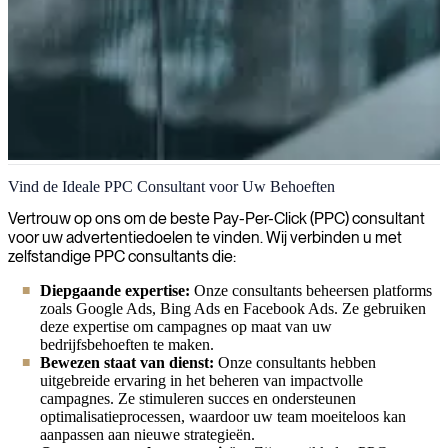
PPC
Vind de Ideale PPC Consultant voor Uw Behoeften
Wij helpen u bij het strategisch plannen, implementeren en
Vertrouw op ons om de beste Pay-Per-Click (PPC) consultant
optimaliseren van uw pay-per-click (PPC) advertentiecampagnes om
voor uw advertentiedoelen te vinden. Wij verbinden u met
het rendement op investering te maximaliseren en gekwalificeerd
zelfstandige PPC consultants die:
verkeer naar uw bedrijf te leiden.
Diepgaande expertise:
Onze consultants beheersen platforms
zoals Google Ads, Bing Ads en Facebook Ads. Ze gebruiken
deze expertise om campagnes op maat van uw
bedrijfsbehoeften te maken.
Bewezen staat van dienst:
Onze consultants hebben
uitgebreide ervaring in het beheren van impactvolle
campagnes. Ze stimuleren succes en ondersteunen
optimalisatieprocessen, waardoor uw team moeiteloos kan
aanpassen aan nieuwe strategieën.