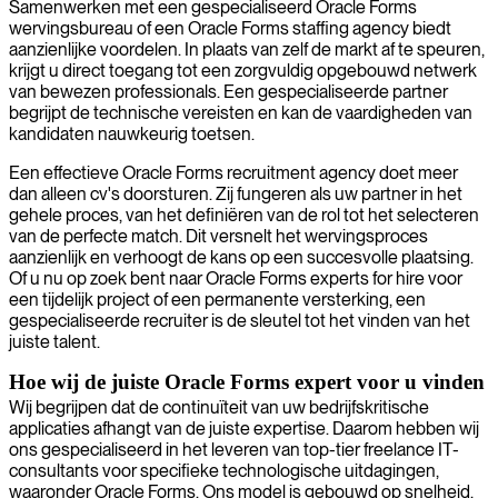
Samenwerken met een gespecialiseerd Oracle Forms
wervingsbureau of een Oracle Forms staffing agency biedt
aanzienlijke voordelen. In plaats van zelf de markt af te speuren,
krijgt u direct toegang tot een zorgvuldig opgebouwd netwerk
van bewezen professionals. Een gespecialiseerde partner
begrijpt de technische vereisten en kan de vaardigheden van
kandidaten nauwkeurig toetsen.
Een effectieve Oracle Forms recruitment agency doet meer
dan alleen cv's doorsturen. Zij fungeren als uw partner in het
gehele proces, van het definiëren van de rol tot het selecteren
van de perfecte match. Dit versnelt het wervingsproces
aanzienlijk en verhoogt de kans op een succesvolle plaatsing.
Of u nu op zoek bent naar Oracle Forms experts for hire voor
een tijdelijk project of een permanente versterking, een
gespecialiseerde recruiter is de sleutel tot het vinden van het
juiste talent.
Hoe wij de juiste Oracle Forms expert voor u vinden
Wij begrijpen dat de continuïteit van uw bedrijfskritische
applicaties afhangt van de juiste expertise. Daarom hebben wij
ons gespecialiseerd in het leveren van top-tier freelance IT-
consultants voor specifieke technologische uitdagingen,
waaronder Oracle Forms. Ons model is gebouwd op snelheid,