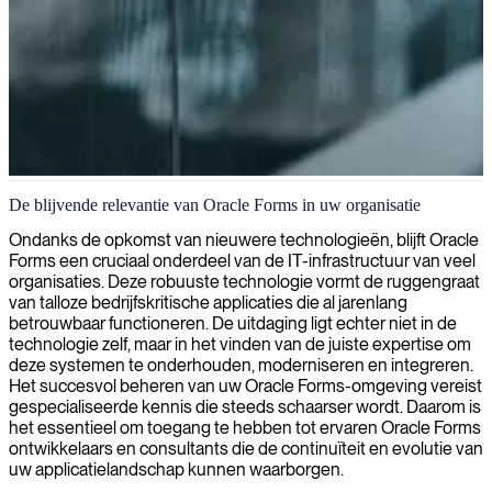
Oracle Forms ontwikkeling
De blijvende relevantie van Oracle Forms in uw organisatie
Wij leveren Oracle Forms ontwikkelaars die gespecialiseerd zijn in
Ondanks de opkomst van nieuwere technologieën, blijft Oracle
het creëren van efficiënte database-applicaties met moderne
Forms een cruciaal onderdeel van de IT-infrastructuur van veel
interfaces, terwijl de compatibiliteit met legacysystemen behouden
organisaties. Deze robuuste technologie vormt de ruggengraat
blijft.
van talloze bedrijfskritische applicaties die al jarenlang
betrouwbaar functioneren. De uitdaging ligt echter niet in de
technologie zelf, maar in het vinden van de juiste expertise om
deze systemen te onderhouden, moderniseren en integreren.
Het succesvol beheren van uw Oracle Forms-omgeving vereist
gespecialiseerde kennis die steeds schaarser wordt. Daarom is
het essentieel om toegang te hebben tot ervaren Oracle Forms
ontwikkelaars en consultants die de continuïteit en evolutie van
uw applicatielandschap kunnen waarborgen.