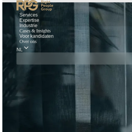
Services
Expertise
Industrie
Cases & Insights
Voor kandidaten
Over ons
NL