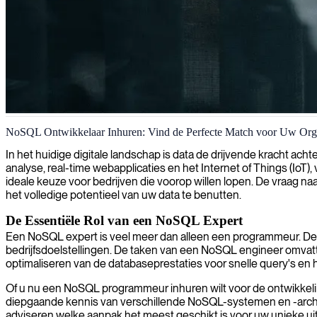
NoSQL databaseoplossingen
NoSQL Ontwikkelaar Inhuren: Vind de Perfecte Match voor Uw Orga
Onze NoSQL-experts leveren schaalbare databaseoplossingen die de pr
In het huidige digitale landschap is data de drijvende kracht ach
analyse, real-time webapplicaties en het Internet of Things (IoT),
ideale keuze voor bedrijven die voorop willen lopen. De vraag na
het volledige potentieel van uw data te benutten.
De Essentiële Rol van een NoSQL Expert
Een NoSQL expert is veel meer dan alleen een programmeur. Deze 
bedrijfsdoelstellingen. De taken van een NoSQL engineer omvatte
optimaliseren van de databaseprestaties voor snelle query's e
Of u nu een NoSQL programmeur inhuren wilt voor de ontwikkelin
diepgaande kennis van verschillende NoSQL-systemen en -archi
adviseren welke aanpak het meest geschikt is voor uw unieke ui