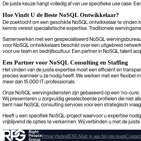
De juiste keuze hangt volledig af van uw specifieke use case. Ee
Hoe Vindt U de Beste NoSQL Ontwikkelaar?
De zoektocht om een geschikte NoSQL ontwikkelaar te vinden kan
kennis vereist specialistische expertise. Traditionele wervingsme
Samenwerken met een gespecialiseerd NoSQL wervingsbureau of ee
voor NoSQL ontwikkelaars beschikt over een uitgebreid netwerk 
voor uw team en bedrijfscultuur. Een partner in NoSQL talent acq
Een Partner voor NoSQL Consulting en Staffing
Het vinden van de juiste expertise moet een efficiënt en transpar
precies wanneer u ze nodig heeft. We werken met een flexibel m
meer dan 15.000 IT-professionals.
Onze NoSQL wervingsdiensten zijn gebaseerd op een 'no-cure, no
Wij presenteren u zorgvuldig geselecteerde profielen die niet a
bent naar NoSQL consulting services voor een strategisch vraag
Heeft u een specifiek NoSQL-project waarvoor u expertise nodi
vrijblijvend de opties te verkennen. Wij verbinden u met de juiste
Privacybeleid
ESG
Sluit je aan bij ons team
Contact