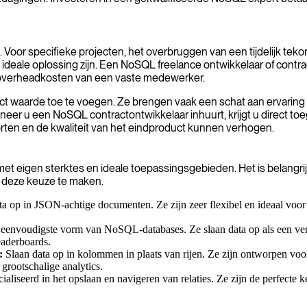
 Voor specifieke projecten, het overbruggen van een tijdelijk tekor
eale oplossing zijn. Een NoSQL freelance ontwikkelaar of contracto
en overheadkosten van een vaste medewerker.
ct waarde toe te voegen. Ze brengen vaak een schat aan ervaring 
er u een NoSQL contractontwikkelaar inhuurt, krijgt u direct toe
orten en de kwaliteit van het eindproduct kunnen verhogen.
t eigen sterktes en ideale toepassingsgebieden. Het is belangrijk
 deze keuze te maken.
ta op in JSON-achtige documenten. Ze zijn zeer flexibel en ideaal vo
 eenvoudigste vorm van NoSQL-databases. Ze slaan data op als een verz
eaderboards.
:
Slaan data op in kolommen in plaats van rijen. Ze zijn ontworpen voor
 grootschalige analytics.
ialiseerd in het opslaan en navigeren van relaties. Ze zijn de perfecte