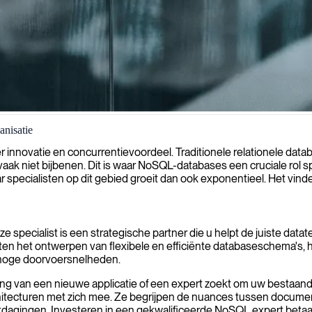
nisatie
estaties optimaliseren en grootschalige data-uitdagingen aankunnen vo
ter innovatie en concurrentievoordeel. Traditionele relationele da
 vaak niet bijbenen. Dit is waar NoSQL-databases een cruciale rol s
ar specialisten op dit gebied groeit dan ook exponentieel. Het vin
specialist is een strategische partner die u helpt de juiste data
n het ontwerpen van flexibele en efficiënte databaseschema's, he
n hoge doorvoersnelheden.
g van een nieuwe applicatie of een expert zoekt om uw bestaande 
tecturen met zich mee. Ze begrijpen de nuances tussen document
tdagingen. Investeren in een gekwalificeerde NoSQL expert betaa