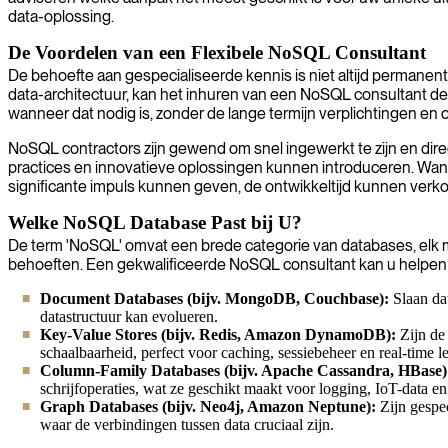
data-oplossing.
De Voordelen van een Flexibele NoSQL Consultant
De behoefte aan gespecialiseerde kennis is niet altijd permanent.
data-architectuur, kan het inhuren van een NoSQL consultant de id
wanneer dat nodig is, zonder de lange termijn verplichtingen 
NoSQL contractors zijn gewend om snel ingewerkt te zijn en dire
practices en innovatieve oplossingen kunnen introduceren. Wanne
significante impuls kunnen geven, de ontwikkeltijd kunnen verk
Welke NoSQL Database Past bij U?
De term 'NoSQL' omvat een brede categorie van databases, elk me
behoeften. Een gekwalificeerde NoSQL consultant kan u helpen
Document Databases (bijv. MongoDB, Couchbase):
Slaan da
datastructuur kan evolueren.
Key-Value Stores (bijv. Redis, Amazon DynamoDB):
Zijn de
schaalbaarheid, perfect voor caching, sessiebeheer en real-time l
Column-Family Databases (bijv. Apache Cassandra, HBase)
schrijfoperaties, wat ze geschikt maakt voor logging, IoT-data en
Graph Databases (bijv. Neo4j, Amazon Neptune):
Zijn gespec
waar de verbindingen tussen data cruciaal zijn.