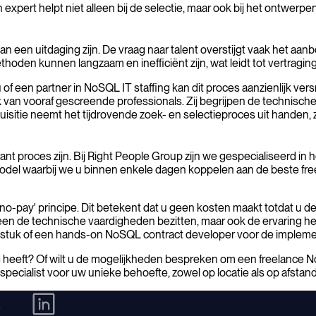
n expert helpt niet alleen bij de selectie, maar ook bij het ontwe
 een uitdaging zijn. De vraag naar talent overstijgt vaak het aa
thoden kunnen langzaam en inefficiënt zijn, wat leidt tot vertragin
n partner in NoSQL IT staffing kan dit proces aanzienlijk versn
van vooraf gescreende professionals. Zij begrijpen de technische
uisitie neemt het tijdrovende zoek- en selectieproces uit handen, 
ant proces zijn. Bij Right People Group zijn we gespecialiseerd in
odel waarbij we u binnen enkele dagen koppelen aan de beste free
-pay' principe. Dit betekent dat u geen kosten maakt totdat u d
lleen de technische vaardigheden bezitten, maar ook de ervaring 
stuk of een hands-on NoSQL contract developer voor de implementa
g heeft? Of wilt u de mogelijkheden bespreken om een freelance
 specialist voor uw unieke behoefte, zowel op locatie als op afstand