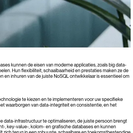
or uw bedrijfsapplicaties.
tabases kunnen de eisen van moderne applicaties, zoals big data-
pelen. Hun flexibiliteit, schaalbaarheid en prestaties maken ze de
den en inhuren van de juiste NoSQL ontwikkelaar is essentieel om
technologie te kiezen en te implementeren voor uw specifieke
t waarborgen van data-integriteit en consistentie, en het
data-infrastructuur te optimaliseren, de juiste persoon brengt
-, key-value-, kolom- en grafische databases en kunnen
lt zich terug in een robuuste, schaalbare en toekomstbestendige