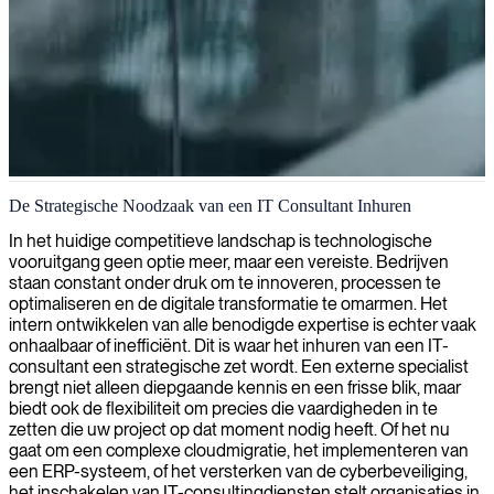
IT-consultancydiensten in Londen
De Strategische Noodzaak van een IT Consultant Inhuren
Wij leveren eersteklas IT-adviesdiensten aan Londense bedrijven,
In het huidige competitieve landschap is technologische
die u helpen uw digitale infrastructuur en strategische mogelijkheden
vooruitgang geen optie meer, maar een vereiste. Bedrijven
te verbeteren met onze deskundige consultants op locatie.
staan constant onder druk om te innoveren, processen te
optimaliseren en de digitale transformatie te omarmen. Het
intern ontwikkelen van alle benodigde expertise is echter vaak
onhaalbaar of inefficiënt. Dit is waar het inhuren van een IT-
consultant een strategische zet wordt. Een externe specialist
brengt niet alleen diepgaande kennis en een frisse blik, maar
biedt ook de flexibiliteit om precies die vaardigheden in te
zetten die uw project op dat moment nodig heeft. Of het nu
gaat om een complexe cloudmigratie, het implementeren van
een ERP-systeem, of het versterken van de cyberbeveiliging,
het inschakelen van IT-consultingdiensten stelt organisaties in