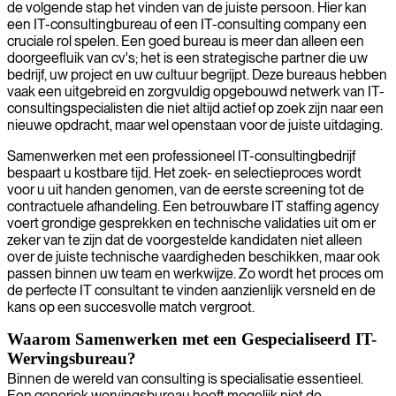
de volgende stap het vinden van de juiste persoon. Hier kan
een IT-consultingbureau of een IT-consulting company een
cruciale rol spelen. Een goed bureau is meer dan alleen een
doorgeefluik van cv's; het is een strategische partner die uw
bedrijf, uw project en uw cultuur begrijpt. Deze bureaus hebben
vaak een uitgebreid en zorgvuldig opgebouwd netwerk van IT-
consultingspecialisten die niet altijd actief op zoek zijn naar een
nieuwe opdracht, maar wel openstaan voor de juiste uitdaging.
Samenwerken met een professioneel IT-consultingbedrijf
bespaart u kostbare tijd. Het zoek- en selectieproces wordt
voor u uit handen genomen, van de eerste screening tot de
contractuele afhandeling. Een betrouwbare IT staffing agency
voert grondige gesprekken en technische validaties uit om er
zeker van te zijn dat de voorgestelde kandidaten niet alleen
over de juiste technische vaardigheden beschikken, maar ook
passen binnen uw team en werkwijze. Zo wordt het proces om
de perfecte IT consultant te vinden aanzienlijk versneld en de
kans op een succesvolle match vergroot.
Waarom Samenwerken met een Gespecialiseerd IT-
Wervingsbureau?
Binnen de wereld van consulting is specialisatie essentieel.
Een generiek wervingsbureau heeft mogelijk niet de