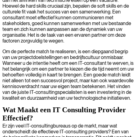
dan het afvinken van technische eisen op een vacature.
Hoewel de hard skills cruciaal zijn, bepalen de soft skills en de
culturele fit vaak het succes van een samenwerking. Een
consultant moet effectief kunnen communiceren met
stakeholders, goed kunnen samenwerken met uw bestaande
team en zich kunnen aanpassen aan de dynamiek van uw
organisatie. Het is de taak van een ervaren partner om deze
factoren zorgvuldig te wegen.
Om de perfecte match te realiseren, is een diepgaand begrip
van uw projectdoelstellingen en bedrijfscultuur onmisbaar.
Wanneer u de intentie heeft om een IT-consultant te werven, is
het belangrijk om een partner te kiezen die de tijd neemt om uw
behoeften volledig in kaart te brengen. Een goede match leidt
niet alleen tot een succesvol project, maar kan ook waardevolle
kennisoverdracht naar uw eigen team betekenen. Het vinden
van de juiste IT-consultingspecialisten is een investering in de
kwaliteit en duurzaamheid van uw technologische initiatieven.
Wat Maakt een IT Consulting Provider
Effectief?
Er zijn veel IT-consultingbureaus op de markt, maar wat
onderscheidt de effectieve IT-consulting providers? Een van