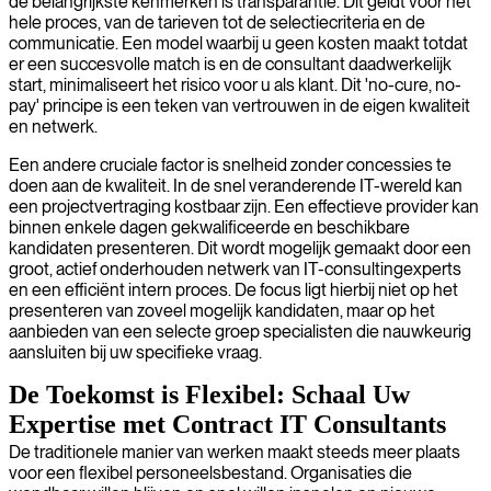
de belangrijkste kenmerken is transparantie. Dit geldt voor het
hele proces, van de tarieven tot de selectiecriteria en de
communicatie. Een model waarbij u geen kosten maakt totdat
er een succesvolle match is en de consultant daadwerkelijk
start, minimaliseert het risico voor u als klant. Dit 'no-cure, no-
pay' principe is een teken van vertrouwen in de eigen kwaliteit
en netwerk.
Een andere cruciale factor is snelheid zonder concessies te
doen aan de kwaliteit. In de snel veranderende IT-wereld kan
een projectvertraging kostbaar zijn. Een effectieve provider kan
binnen enkele dagen gekwalificeerde en beschikbare
kandidaten presenteren. Dit wordt mogelijk gemaakt door een
groot, actief onderhouden netwerk van IT-consultingexperts
en een efficiënt intern proces. De focus ligt hierbij niet op het
presenteren van zoveel mogelijk kandidaten, maar op het
aanbieden van een selecte groep specialisten die nauwkeurig
aansluiten bij uw specifieke vraag.
De Toekomst is Flexibel: Schaal Uw
Expertise met Contract IT Consultants
De traditionele manier van werken maakt steeds meer plaats
voor een flexibel personeelsbestand. Organisaties die