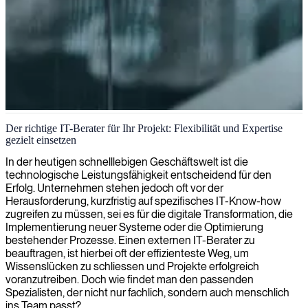
IT-Beratungsdienstleistungen in London
Der richtige IT-Berater für Ihr Projekt: Flexibilität und Expertise
gezielt einsetzen
Wir bieten erstklassige IT-Beratungsdienste für Londoner
Unternehmen an und helfen Ihnen dabei, Ihre digitale Infrastruktur
In der heutigen schnelllebigen Geschäftswelt ist die
und strategischen Fähigkeiten mit unseren erfahrenen Beratern vor
technologische Leistungsfähigkeit entscheidend für den
Ort zu verbessern.
Erfolg. Unternehmen stehen jedoch oft vor der
Herausforderung, kurzfristig auf spezifisches IT-Know-how
zugreifen zu müssen, sei es für die digitale Transformation, die
Implementierung neuer Systeme oder die Optimierung
bestehender Prozesse. Einen externen IT-Berater zu
beauftragen, ist hierbei oft der effizienteste Weg, um
Wissenslücken zu schliessen und Projekte erfolgreich
voranzutreiben. Doch wie findet man den passenden
Spezialisten, der nicht nur fachlich, sondern auch menschlich
ins Team passt?