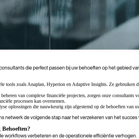
xperts die gestructureerde, datagestuurde benaderingen brengen naar u
onsultants die perfect passen bij uw behoeften op het gebied va
ële tools zoals Anaplan, Hyperion en Adaptive Insights. Ze gebruiken de
 beheren van complexe financiële projecten, zorgen onze consultants 
nciële processen kan overnemen.
lyse oplossingen die nauwkeurig zijn afgestemd op de behoeften van u
 ons netwerk de volgende stap naar het verzekeren van het succes 
 Behoeften?
ële workflows verbeteren en de operationele efficiëntie verhogen.