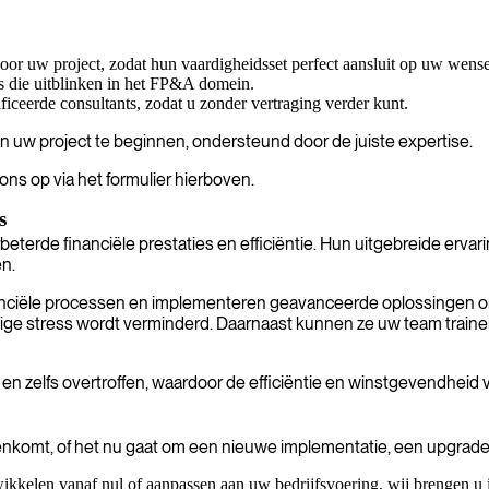
voor uw project, zodat hun vaardigheidsset perfect aansluit op uw wens
s die uitblinken in het FP&A domein.
iceerde consultants, zodat u zonder vertraging verder kunt.
 uw project te beginnen, ondersteund door de juiste expertise.
ns op via het formulier hierboven.
s
beterde financiële prestaties en efficiëntie. Hun uitgebreide erva
n.
inanciële processen en implementeren geavanceerde oplossingen om 
nodige stress wordt verminderd. Daarnaast kunnen ze uw team train
en zelfs overtroffen, waardoor de efficiëntie en winstgevendheid 
enkomt, of het nu gaat om een nieuwe implementatie, een upgrade,
ikkelen vanaf nul of aanpassen aan uw bedrijfsvoering, wij brengen u