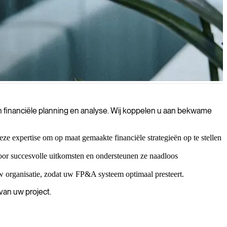
w financieel management, waardoor uw organisatie slimmere zakelijke
n financiële planning en analyse. Wij koppelen u aan bekwame
ze expertise om op maat gemaakte financiële strategieën op te stellen
voor succesvolle uitkomsten en ondersteunen ze naadloos
w organisatie, zodat uw FP&A systeem optimaal presteert.
van uw project.