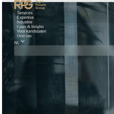
Services
Expertise
Industrie
Cases & Insights
Voor kandidaten
Over ons
NL