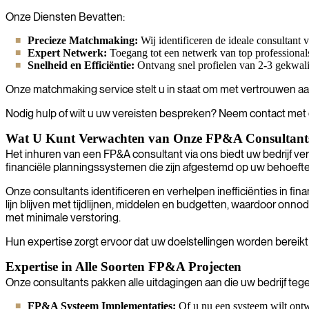
Onze Diensten Bevatten:
Precieze Matchmaking:
Wij identificeren de ideale consultant 
Expert Netwerk:
Toegang tot een netwerk van top professional
Snelheid en Efficiëntie:
Ontvang snel profielen van 2-3 gekwalif
Onze matchmaking service stelt u in staat om met vertrouwen aan
Nodig hulp of wilt u uw vereisten bespreken? Neem contact met o
Wat U Kunt Verwachten van Onze FP&A Consultant
Het inhuren van een FP&A consultant via ons biedt uw bedrijf ver
financiële planningssystemen die zijn afgestemd op uw behoefte
Onze consultants identificeren en verhelpen inefficiënties in f
lijn blijven met tijdlijnen, middelen en budgetten, waardoor on
met minimale verstoring.
Hun expertise zorgt ervoor dat uw doelstellingen worden bereikt 
Expertise in Alle Soorten FP&A Projecten
Onze consultants pakken alle uitdagingen aan die uw bedrijf teg
FP&A Systeem Implementaties:
Of u nu een systeem wilt ontw