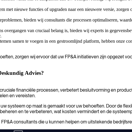
m met nieuwe functies of upgraden naar een nieuwere versie, zorgen on
ieproblemen, bieden wij consultants die processen optimaliseren, waardo
ns overgangen van cruciaal belang is, bieden wij experts in gegevensbe
.
stemen samen te voegen in een gestroomlijnd platform, hebben onze co
ften, zorgen wij ervoor dat uw FP&A initiatieven zijn opgezet voor
Deskundig Advies?
 cruciale financiële processen, verbetert besluitvorming en produ
elen en vereisten.
w systeem op maat is gemaakt voor uw behoeften. Door de flexibi
 beheren en te verbeteren, wat kosten vermindert en de systeempr
P&A consultants die u kunnen helpen om uitstekende bedrijfsres