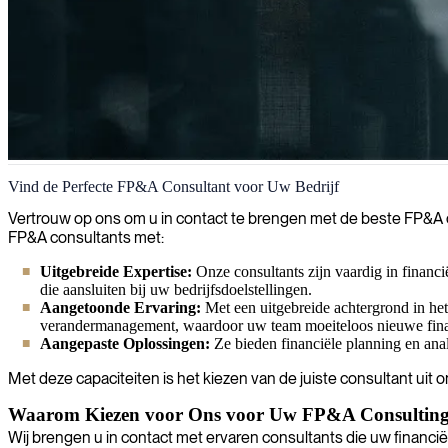
FP&A
Vind de Perfecte FP&A Consultant voor Uw Bedrijf
Wij identificeren en leveren financiële planning & analyse (FP&A) e
Vertrouw op ons om u in contact te brengen met de beste FP&A c
beslissingen kan nemen en uw financiële doelen kan bereiken.
FP&A consultants met:
Uitgebreide Expertise:
Onze consultants zijn vaardig in financi
die aansluiten bij uw bedrijfsdoelstellingen.
Aangetoonde Ervaring:
Met een uitgebreide achtergrond in het
verandermanagement, waardoor uw team moeiteloos nieuwe fina
Aangepaste Oplossingen:
Ze bieden financiële planning en ana
Met deze capaciteiten is het kiezen van de juiste consultant uit
Waarom Kiezen voor Ons voor Uw FP&A Consulting
Wij brengen u in contact met ervaren consultants die uw financi