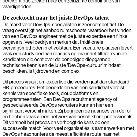
betekent dus zoeken naar een zeldzame combinatie van
vaardigheden.
De zoektocht naar het juiste DevOps talent
De markt voor DevOps-specialisten is zeer competitief. De
vraag overstijgt het aanbod ruimschoots, waardoor het vinden
van een DevOps engineer met de juiste expertise een flinke
opgave is. Veel bedrijven merken dat traditionele
wervingsmethoden niet volstaan. Een vacature plaatsen levert
vaak een stortvloed aan reacties op, maar het filteren van de
kandidaten die écht over de benodigde diepgaande
technische kennis en de juiste 'DevOps-cultuur' mindset
beschikken, is tijdrovend en complex.
Dit proces vraagt om expertise die verder gaat dan standaard
HR-procedures. Het beoordelen van een kandidaat vereist
kennis van specifieke tools, cloudplatforms en
programmeertalen. Een DevOps recruitment agency of
gespecialiseerde DevOps recruiters kunnen hier een
significant verschil maken. Zij begrijpen de nuances van de rol
en hebben vaak al een netwerk van beschikbare professionals.
Dit versnelt het proces en verhoogt de kans op een
succesvolle match. Voor veel organisaties is samenwerken met
DevOps headhunters de meest efficiënte route naar het