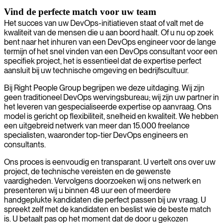
Vind de perfecte match voor uw team
Het succes van uw DevOps-initiatieven staat of valt met de
kwaliteit van de mensen die u aan boord haalt. Of u nu op zoek
bent naar het inhuren van een DevOps engineer voor de lange
termijn of het snel vinden van een DevOps consultant voor een
specifiek project, het is essentieel dat de expertise perfect
aansluit bij uw technische omgeving en bedrijfscultuur.
Bij Right People Group begrijpen we deze uitdaging. Wij zijn
geen traditioneel DevOps wervingsbureau; wij zijn uw partner in
het leveren van gespecialiseerde expertise op aanvraag. Ons
model is gericht op flexibiliteit, snelheid en kwaliteit. We hebben
een uitgebreid netwerk van meer dan 15.000 freelance
specialisten, waaronder top-tier DevOps engineers en
consultants.
Ons proces is eenvoudig en transparant. U vertelt ons over uw
project, de technische vereisten en de gewenste
vaardigheden. Vervolgens doorzoeken wij ons netwerk en
presenteren wij u binnen 48 uur een of meerdere
handgeplukte kandidaten die perfect passen bij uw vraag. U
spreekt zelf met de kandidaten en beslist wie de beste match
is. U betaalt pas op het moment dat de door u gekozen