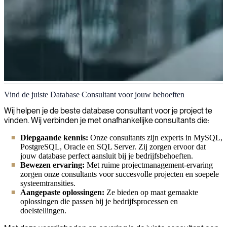
Database
Vind de juiste Database Consultant voor jouw behoeften
Wij leveren ervaren, bekwame consultants op het gebied van
Wij helpen je de beste database consultant voor je project te
databases die u helpen uw gegevens effectief te benutten, waarbij
vinden. Wij verbinden je met onafhankelijke consultants die:
we optimale prestaties, veiligheid en schaalbaarheid garanderen voor
Diepgaande kennis:
Onze consultants zijn experts in MySQL,
de meest waardevolle informatiebronnen van uw organisatie.
PostgreSQL, Oracle en SQL Server. Zij zorgen ervoor dat
jouw database perfect aansluit bij je bedrijfsbehoeften.
Bewezen ervaring:
Met ruime projectmanagement-ervaring
zorgen onze consultants voor succesvolle projecten en soepele
systeemtransities.
Aangepaste oplossingen:
Ze bieden op maat gemaakte
oplossingen die passen bij je bedrijfsprocessen en
doelstellingen.