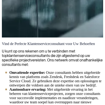
Klantenservice
Vind de Perfecte Klantenserviceconsultant voor Uw Behoeften
Wij verbeteren de klantenondersteuning met ervaren managers die
U kunt op ons rekenen om u te verbinden met
de servicekwaliteit optimaliseren, escalaties afhandelen en systemen
topklantenserviceconsultants die zijn afgestemd op uw
implementeren om klanttevredenheid te verhogen en
specifieke projectvereisten. Ons netwerk omvat onafhankelijke
bedrijfsprocessen te stroomlijnen.
consultants met:
Omvattende expertise:
Onze consultants hebben uitgebreide
kennis van platforms zoals Zendesk, Freshdesk en Salesforce
Service Cloud. Ze gebruiken deze expertise om oplossingen te
ontwerpen die voldoen aan de unieke eisen van uw bedrijf.
Aantoonbare ervaring:
Met uitgebreide ervaring in het
beheren van klantenserviceprojecten, zorgen onze consultants
voor succesvolle implementaties en naadloze veranderingen,
waardoor uw team soepel kan overstappen naar nieuwe