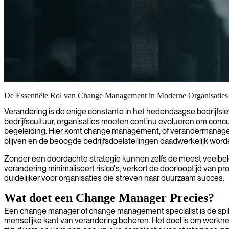
Verandermanagement en organisatietransformatie
De Essentiële Rol van Change Management in Moderne Organisaties
Wij leveren deskundige veranderingsanalisten die organisaties begel
Verandering is de enige constante in het hedendaagse bedrijfsl
transformatie-initiatieven te realiseren.
bedrijfscultuur, organisaties moeten continu evolueren om concu
begeleiding. Hier komt change management, of verandermanagem
blijven en de beoogde bedrijfsdoelstellingen daadwerkelijk word
Zonder een doordachte strategie kunnen zelfs de meest veelbel
verandering minimaliseert risico's, verkort de doorlooptijd van
duidelijker voor organisaties die streven naar duurzaam succes.
Wat doet een Change Manager Precies?
Een change manager of change management specialist is de spil i
menselijke kant van verandering beheren. Het doel is om werkne