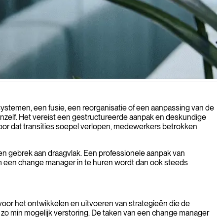
deringen omarmen en helpen het volledige potentieel van uw
ystemen, een fusie, een reorganisatie of een aanpassing van de
vanzelf. Het vereist een gestructureerde aanpak en deskundige
or dat transities soepel verlopen, medewerkers betrokken
en gebrek aan draagvlak. Een professionele aanpak van
 om een change manager in te huren wordt dan ook steeds
voor het ontwikkelen en uitvoeren van strategieën die de
 zo min mogelijk verstoring. De taken van een change manager