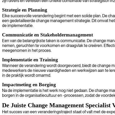
zijn divers en vereisen een unieke combinatie van strategisch i
Strategie en Planning
Elke succesvolle verandering begint met een solide plan. De cha
een gedetailleerde change management strategie. Dit omvat het de
de implementatie.
Communicatie en Stakeholdermanagement
Een van de belangrijkste taken is communicatie. De change man
nemen, geruchten te voorkomen en draagvlak te creëren. Effect
meegenomen in het proces.
Implementatie en Training
Wanneer de verandering wordt doorgevoerd, biedt de change man
medewerkers de nieuwe vaardigheden en werkwijzen aan te leren
in de praktijk wordt omarmd.
Impactmeting en Borging
Na de implementatie is het werk nog niet gedaan. De change mana
borgen in de organisatiecultuur en -processen, zodat de voordel
De Juiste Change Management Specialist 
Het succes van een veranderingstraject staat of valt met de exper