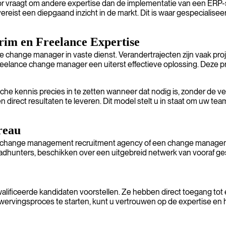
 sector vraagt om andere expertise dan de implementatie van een 
vereist een diepgaand inzicht in de markt. Dit is waar gespecia
rim en Freelance Expertise
me change manager in vaste dienst. Verandertrajecten zijn vaak pr
reelance change manager een uiterst effectieve oplossing. Deze p
ische kennis precies in te zetten wanneer dat nodig is, zonder de
irect resultaten te leveren. Dit model stelt u in staat om uw team
reau
en change management recruitment agency of een change managemen
dhunters, beschikken over een uitgebreid netwerk van vooraf g
lificeerde kandidaten voorstellen. Ze hebben direct toegang to
g wervingsproces te starten, kunt u vertrouwen op de expertise en 