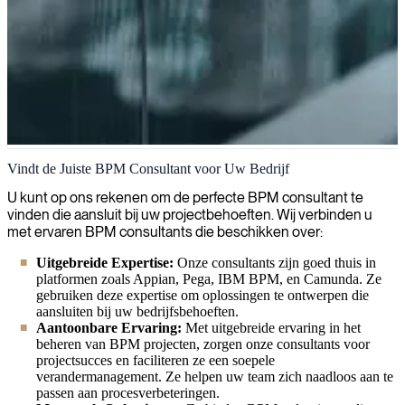
BPM
Vindt de Juiste BPM Consultant voor Uw Bedrijf
Expertise in bedrijfsprocesmanagement helpt bedrijven slimmer te
U kunt op ons rekenen om de perfecte BPM consultant te
werken, operaties te optimaliseren en duurzame groei te stimuleren.
vinden die aansluit bij uw projectbehoeften. Wij verbinden u
met ervaren BPM consultants die beschikken over:
Uitgebreide Expertise:
Onze consultants zijn goed thuis in
platformen zoals Appian, Pega, IBM BPM, en Camunda. Ze
gebruiken deze expertise om oplossingen te ontwerpen die
aansluiten bij uw bedrijfsbehoeften.
Aantoonbare Ervaring:
Met uitgebreide ervaring in het
beheren van BPM projecten, zorgen onze consultants voor
projectsucces en faciliteren ze een soepele
verandermanagement. Ze helpen uw team zich naadloos aan te
passen aan procesverbeteringen.