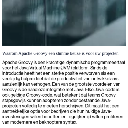
Apache Groovy ontwikkeling
Waarom Apache Groovy een slimme keuze is voor uw projecten
Wij leveren bekwame Apache Groovy-ontwikkelaars die uitblinken
Apache Groovy is een krachtige, dynamische programmeertaal
in het creëren van efficiënte, onderhoudbare code voor uw
voor het Java Virtual Machine (JVM) platform. Sinds de
bedrijfsapplicaties en automatiseringsoplossingen.
introductie heeft het een sterke positie verworven als een
veelzijdig hulpmiddel dat de productiviteit van ontwikkelaars
aanzienlijk kan verhogen. Een van de grootste voordelen van
Groovy is de naadloze integratie met Java. Elke Java-code is
ook geldige Groovy-code, wat betekent dat teams Groovy
stapsgewijs kunnen adopteren zonder bestaande Java-
projecten volledig te moeten herschrijven. Dit maakt het een
aantrekkelijke optie voor bedrijven die hun huidige Java-
investeringen willen benutten en tegelijkertijd willen profiteren
van modernere en beknoptere syntax.