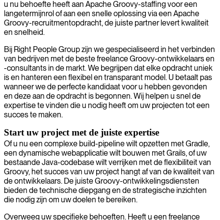
u nu behoefte heeft aan Apache Groovy-staffing voor een
langetermijnrol of aan een snelle oplossing via een Apache
Groovy-recruitmentopdracht, de juiste partner levert kwaliteit
en snelheid.
Bij Right People Group zijn we gespecialiseerd in het verbinden
van bedrijven met de beste freelance Groovy-ontwikkelaars en
-consultants in de markt. We begrijpen dat elke opdracht uniek
is en hanteren een flexibel en transparant model. U betaalt pas
wanneer we de perfecte kandidaat voor u hebben gevonden
en deze aan de opdracht is begonnen. Wij helpen u snel de
expertise te vinden die u nodig heeft om uw projecten tot een
succes te maken.
Start uw project met de juiste expertise
Of u nu een complexe build-pipeline wilt opzetten met Gradle,
een dynamische webapplicatie wilt bouwen met Grails, of uw
bestaande Java-codebase wilt verrijken met de flexibiliteit van
Groovy, het succes van uw project hangt af van de kwaliteit van
de ontwikkelaars. De juiste Groovy-ontwikkelingsdiensten
bieden de technische diepgang en de strategische inzichten
die nodig zijn om uw doelen te bereiken.
Overweeg uw specifieke behoeften. Heeft u een freelance