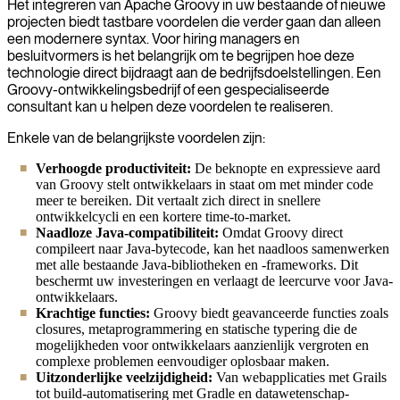
Het integreren van Apache Groovy in uw bestaande of nieuwe
projecten biedt tastbare voordelen die verder gaan dan alleen
een modernere syntax. Voor hiring managers en
besluitvormers is het belangrijk om te begrijpen hoe deze
technologie direct bijdraagt aan de bedrijfsdoelstellingen. Een
Groovy-ontwikkelingsbedrijf of een gespecialiseerde
consultant kan u helpen deze voordelen te realiseren.
Enkele van de belangrijkste voordelen zijn:
Verhoogde productiviteit:
De beknopte en expressieve aard
van Groovy stelt ontwikkelaars in staat om met minder code
meer te bereiken. Dit vertaalt zich direct in snellere
ontwikkelcycli en een kortere time-to-market.
Naadloze Java-compatibiliteit:
Omdat Groovy direct
compileert naar Java-bytecode, kan het naadloos samenwerken
met alle bestaande Java-bibliotheken en -frameworks. Dit
beschermt uw investeringen en verlaagt de leercurve voor Java-
ontwikkelaars.
Krachtige functies:
Groovy biedt geavanceerde functies zoals
closures, metaprogrammering en statische typering die de
mogelijkheden voor ontwikkelaars aanzienlijk vergroten en
complexe problemen eenvoudiger oplosbaar maken.
Uitzonderlijke veelzijdigheid:
Van webapplicaties met Grails
tot build-automatisering met Gradle en datawetenschap-