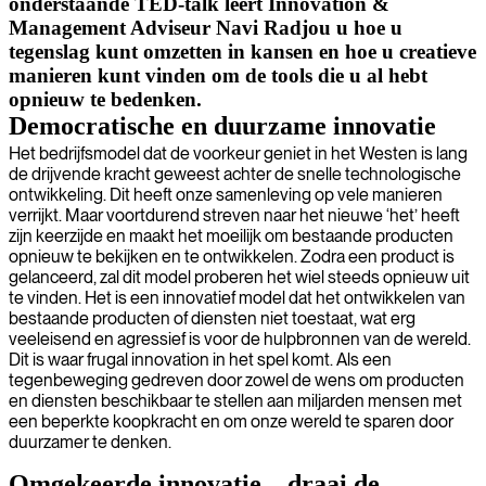
onderstaande TED-talk leert Innovation &
Management Adviseur Navi Radjou u hoe u
tegenslag kunt omzetten in kansen en hoe u creatieve
manieren kunt vinden om de tools die u al hebt
opnieuw te bedenken.
Democratische en duurzame innovatie
Het bedrijfsmodel dat de voorkeur geniet in het Westen is lang
de drijvende kracht geweest achter de snelle technologische
ontwikkeling. Dit heeft onze samenleving op vele manieren
verrijkt. Maar voortdurend streven naar het nieuwe ‘het’ heeft
zijn keerzijde en maakt het moeilijk om bestaande producten
opnieuw te bekijken en te ontwikkelen. Zodra een product is
gelanceerd, zal dit model proberen het wiel steeds opnieuw uit
te vinden. Het is een innovatief model dat het ontwikkelen van
bestaande producten of diensten niet toestaat, wat erg
veeleisend en agressief is voor de hulpbronnen van de wereld.
Dit is waar frugal innovation in het spel komt. Als een
tegenbeweging gedreven door zowel de wens om producten
en diensten beschikbaar te stellen aan miljarden mensen met
een beperkte koopkracht en om onze wereld te sparen door
duurzamer te denken.
Omgekeerde innovatie – draai de