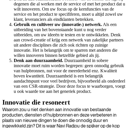
degenen die al werken met de service of met het product dat u
wilt innoveren. Om uw focus op de kernfuncties van de
service en het product te specififeren, moet u altijd zowel uw
klant, leveranciers als eindklanten betrekken.
Gebruik en cultiveer uw (innovatie-) netwerk.
Als een
uitbreiding van het bovenstaande kunt u nog verder
uitbreiden, om uw ideeën te testen en te ontwikkelen. Denk
aan crowd-creatie of krijg een netwerk van zakelijke partners
uit andere disciplines die zich ook richten op zuinige
innovatie. Het is belangrijk om te sparren met anderen die
willen innoveren binnen hetzelfde gebied als jij.
Denk aan duurzaamheid.
Duurzaamheid in sobere
innovatie moet ruim worden begrepen: geen onnodig gebruik
van hulpbronnen, nut voor de meerderheid enz. Kwaliteit
boven kwantiteit. Duurzaamheid is een belangrijk
aandachtspunt voor veel bedrijven, bijvoorbeeld als onderdeel
van een CSR-strategie. Door deze focus te waarborgen, voegt
u ook waarde toe aan het generiek product.
Innovatie die resoneert
Waarom zou u niet denken aan innovatie van bestaande
producten, diensten of hulpbronnen en deze verbeteren in
plaats van nieuwe dingen te doen die onnodig duur en
ingewikkeld zijn? Dit is waar Navi Radjou de spijker op de kop