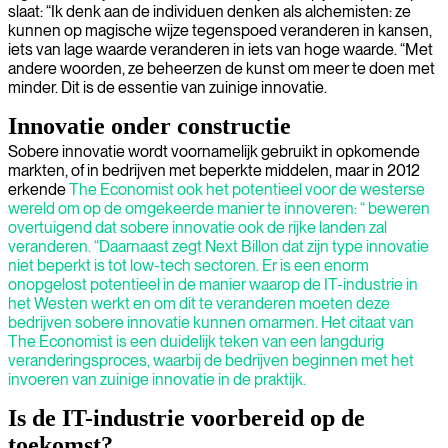
slaat: “Ik denk aan de individuen denken als alchemisten: ze
kunnen op magische wijze tegenspoed veranderen in kansen,
iets van lage waarde veranderen in iets van hoge waarde. “Met
andere woorden, ze beheerzen de kunst om meer te doen met
minder. Dit is de essentie van zuinige innovatie.
Innovatie onder constructie
Sobere innovatie wordt voornamelijk gebruikt in opkomende
markten, of in bedrijven met beperkte middelen, maar in 2012
erkende
The Economist
ook het potentieel voor de westerse
wereld om op de omgekeerde manier te innoveren: “ beweren
overtuigend dat sobere innovatie ook de rijke landen zal
veranderen. “Daarnaast zegt
Next Billon
dat zijn type innovatie
niet beperkt is tot low-tech sectoren. Er is een enorm
onopgelost potentieel in de manier waarop de IT-industrie in
het Westen werkt en om dit te veranderen moeten deze
bedrijven sobere innovatie kunnen omarmen. Het citaat van
The Economist is een duidelijk teken van een langdurig
veranderingsproces, waarbij de bedrijven beginnen met het
invoeren van zuinige innovatie in de praktijk.
Is de IT-industrie voorbereid op de
toekomst?