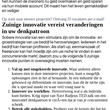
hen kunnen de inwoners nu geld overmaken en geld sparen
via hun mobiele account. Dit maakt hen het leven gemakkelijker
en veiliger.
Op zoek naar nieuwe projecten? Ontvang IT-vacatures per e-mail!
Zuinige innovatie vereist veranderingen
in uw denkpatroon
Sobere innovatie kan een stimulans zijn om de innovatie- en
groeistrategie van uw bedrijf te heroverwegen. Iedereen in het
bedrijf kan hiervan profiteren. Als start-up, eenmanszaak of
freelancer kan het moeilijk zijn om uw niche te vinden in een
concurrerende markt, daarom zou u de volgende 5 zuinige
innovatie punten in overweging moeten nemen:
Val op met omgekeerde innovatie.
Waar anderen alleen
kansen zien in dure intensieve projecten, kunt u mogelijk
oplossingen zien in het al bestaande. In een industrie die is
gebouwd op differentiatie en innovatie, kan dit de niche zijn
die u speciaal maakt en waar veel vraag naar is.
Innoveer uw workflow
. Heroverweeg wat u als individu
kunt bieden. Krijg input van Navi Radjous TED-talk om een
innovatief denkpatroon te creÃ«ren dat je van je concurrenten
scheidt.
Betrek alle stakeholders.
Profiteer van de kennis die ligt bij