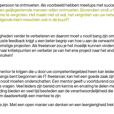
 in persoon te ontmoeten. Als voorbeeld hebben meetups met succ
ren en gelijkgestemde mensen willen ontmoeten. Bovendien vindt u
s te vergroten. Het maakt niet uit wat, het vergroten van uw n
olgende klant misschien ook in de buurt?
digheden verder te verbeteren en daarom moet u nooit bang zijn o
iste feedback krijgt u een beter begrip van hoe u aan de verwach
ekomstige projecten. Als freelancer zou je het moeilijk kunnen vin
naar kritiekpunten en verbeter ze van het ene project naar het an
bruiken!
​mentor te krijgen die u door uw competentiegebied heen kan leide
angs bent begonnen als IT-freelancer, kan het een goede zaak zijn 
ck nooit moeten onderschatten. Een mentor geeft u voortdurend co
 vragen. Veel leiders zijn bereid om kennis en ervaring te delen 
leiding bieden en veel tijd besteden aan de verantwoordelijkheid 
om daadwerkelijk een mentee te zijn.
e zijn. Met een open manier van denken en een leergierigheid trekt 