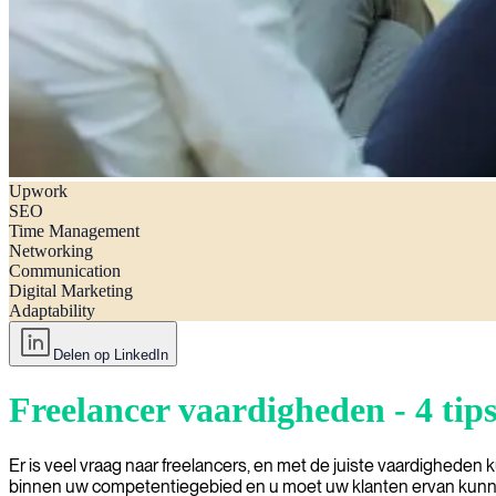
Upwork
Freelancer vaardigheden – 4 tips die u helpen om concurrerend te blij
SEO
Time Management
Networking
Communication
Digital Marketing
Adaptability
Delen op LinkedIn
Freelancer vaardigheden - 4 tip
Er is veel vraag naar freelancers, en met de juiste vaardigheden
binnen uw competentiegebied en u moet uw klanten ervan kunnen