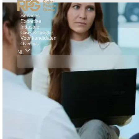
Services
Expertise
Industrie
Cases & Insights
Voor kandidaten
Over ons
NL