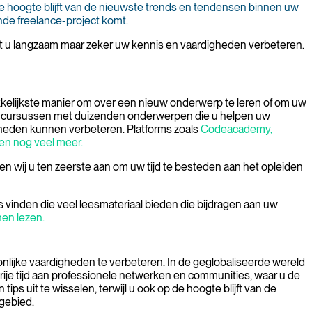
de hoogte blijft van de nieuwste trends en tendensen binnen uw
nde freelance-project komt.
 zult u langzaam maar zeker uw kennis en vaardigheden verbeteren.
akkelijkste manier om over een nieuw onderwerp te leren of om uw
de cursussen met duizenden onderwerpen die u helpen uw
gheden kunnen verbeteren. Platforms zoals
Codeacademy
,
en nog veel meer.
en wij u ten zeerste aan om uw tijd te besteden aan het opleiden
vinden die veel leesmateriaal bieden die bijdragen ​​aan uw
en lezen.
oonlijke vaardigheden te verbeteren. In de geglobaliseerde wereld
ije tijd aan professionele netwerken en communities, waar u de
ps uit te wisselen, terwijl u ook op de hoogte blijft van de
gebied.