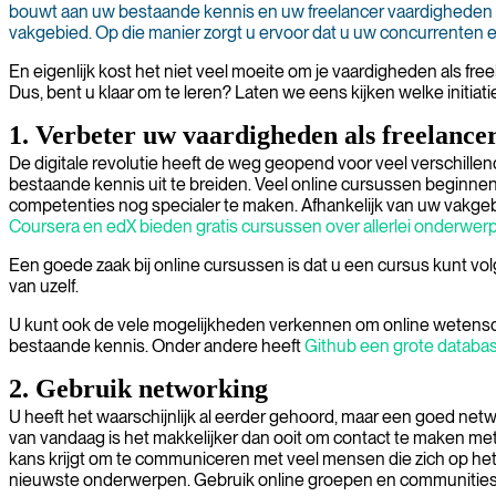
bouwt aan uw bestaande kennis en uw freelancer vaardigheden bli
vakgebied. Op die manier zorgt u ervoor dat u uw concurrenten e
En eigenlijk kost het niet veel moeite om je vaardigheden als fr
Dus, bent u klaar om te leren? Laten we eens kijken welke initia
1. Verbeter uw vaardigheden als freelancer
De digitale revolutie heeft de weg geopend voor veel verschille
bestaande kennis uit te breiden. Veel online cursussen beginn
competenties nog specialer te maken. Afhankelijk van uw vakgebi
Coursera
en
edX
bieden gratis cursussen over allerlei onderwerpe
Een goede zaak bij online cursussen is dat u een cursus kunt vol
van uzelf.
U kunt ook de vele mogelijkheden verkennen om online wetenschapp
bestaande kennis. Onder andere heeft
Github
een grote databa
2. Gebruik networking
U heeft het waarschijnlijk al eerder gehoord, maar een goed netw
van vandaag is het makkelijker dan ooit om contact te maken me
kans krijgt om te communiceren met veel mensen die zich op hetzel
nieuwste onderwerpen. Gebruik online groepen en communities o