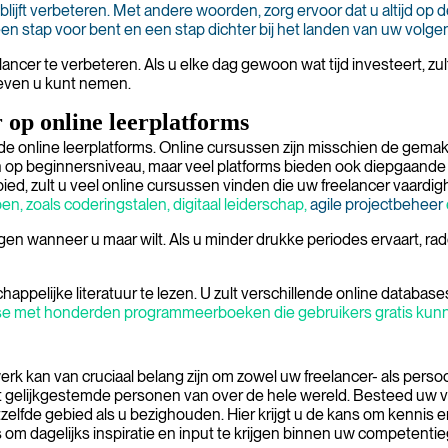
jft verbeteren. Met andere woorden, zorg ervoor dat u altijd op 
en stap voor bent en een stap dichter bij het landen van uw volge
eelancer te verbeteren. Als u elke dag gewoon wat tijd investeert,
tieven u kunt nemen.
 op online leerplatforms
nde online leerplatforms. Online cursussen zijn misschien de gem
en op beginnersniveau, maar veel platforms bieden ook diepgaan
ed, zult u veel online cursussen vinden die uw freelancer vaardi
n, zoals coderingstalen, digitaal leiderschap,
agile projectbeheer
gen wanneer u maar wilt. Als u minder drukke periodes ervaart, rad
elijke literatuur te lezen. U zult verschillende online databases 
se met honderden programmeerboeken die gebruikers gratis kunn
erk kan van cruciaal belang zijn om zowel uw freelancer- als pers
t gelijkgestemde personen van over de hele wereld. Besteed uw vr
fde gebied als u bezighouden. Hier krijgt u de kans om kennis en ti
m dagelijks inspiratie en input te krijgen binnen uw competentie