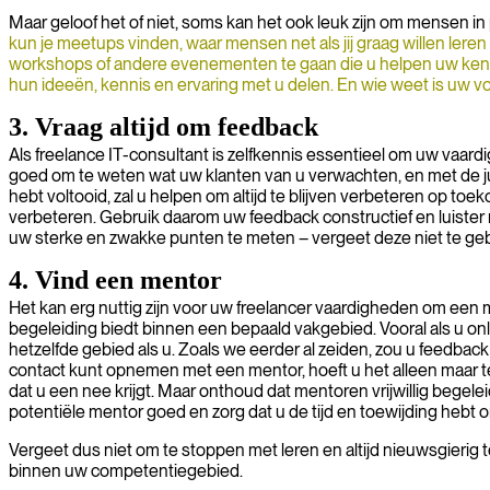
Maar geloof het of niet, soms kan het ook leuk zijn om mensen
kun je meetups vinden, waar mensen net als jij graag willen le
workshops of andere evenementen te gaan die u helpen uw kenni
hun ideeën, kennis en ervaring met u delen. En wie weet is uw v
3. Vraag altijd om feedback
Als freelance IT-consultant is zelfkennis essentieel om uw vaar
goed om te weten wat uw klanten van u verwachten, en met de ju
hebt voltooid, zal u helpen om altijd te blijven verbeteren op to
verbeteren. Gebruik daarom uw feedback constructief en luister 
uw sterke en zwakke punten te meten – vergeet deze niet te ge
4. Vind een mentor
Het kan erg nuttig zijn voor uw freelancer vaardigheden om een ​
begeleiding biedt binnen een bepaald vakgebied. Vooral als u onl
hetzelfde gebied als u. Zoals we eerder al zeiden, zou u feedba
contact kunt opnemen met een mentor, hoeft u het alleen maar te
dat u een nee krijgt. Maar onthoud dat mentoren vrijwillig bege
potentiële mentor goed en zorg dat u de tijd en toewijding hebt 
Vergeet dus niet om te stoppen met leren en altijd nieuwsgierig t
binnen uw competentiegebied.