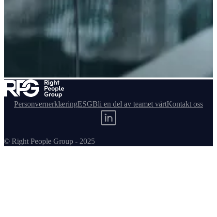
Personvernerklæring
ESG
Bli en del av teamet vårt
Kontakt oss
© Right People Group - 2025