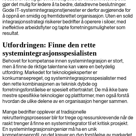
gjør det mulig for ledere å ta bedre, datadrevne beslutninger.
Gode IT-systemintegrasjonstjenester er derfor avgjørende for
å oppnå en smidig og fremtidsrettet organisasjon. Uten en solid
integrasjonsstrategi risikerer bedrifter å operere i siloer, med
ineffektive arbeidsflyter og tapte forretningsmuligheter som
resultat.
Utfordringen: Finne den rette
systemintegrasjonsspesialisten
Behovet for kompetanse innen systemintegrasjon er stort,
men å finne de riktige talentene kan være en betydelig
utfordring. Markedet for teknologieksperter er
konkurransepreget, og systemintegrasjonsspesialister med
den rette kombinasjonen av teknisk dybde og
forretningsforståelse er spesielt ettertraktet. De må ikke bare
mestre spesifikke teknologier og plattformer, men også forstå
hvordan de ulike delene av en organisasjon henger sammen.
Mange bedrifter opplever at tradisjonelle
rekrutteringsprosesser blir for trege og ressurskrevende når de
raskt trenger å finne en systemintegrator til et kritisk prosjekt.
En systemintegrasjonsingeniør må ha en unik
kompetanseprofil, og det krever en dyp forståelse av markedet