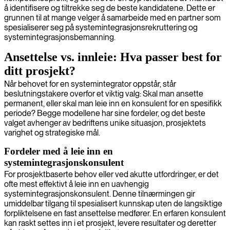
å identifisere og tiltrekke seg de beste kandidatene. Dette er
grunnen til at mange velger å samarbeide med en partner som
spesialiserer seg på systemintegrasjonsrekruttering og
systemintegrasjonsbemanning.
Ansettelse vs. innleie: Hva passer best for
ditt prosjekt?
Når behovet for en systemintegrator oppstår, står
beslutningstakere overfor et viktig valg: Skal man ansette
permanent, eller skal man leie inn en konsulent for en spesifikk
periode? Begge modellene har sine fordeler, og det beste
valget avhenger av bedriftens unike situasjon, prosjektets
varighet og strategiske mål.
Fordeler med å leie inn en
systemintegrasjonskonsulent
For prosjektbaserte behov eller ved akutte utfordringer, er det
ofte mest effektivt å leie inn en uavhengig
systemintegrasjonskonsulent. Denne tilnærmingen gir
umiddelbar tilgang til spesialisert kunnskap uten de langsiktige
forpliktelsene en fast ansettelse medfører. En erfaren konsulent
kan raskt settes inn i et prosjekt, levere resultater og deretter