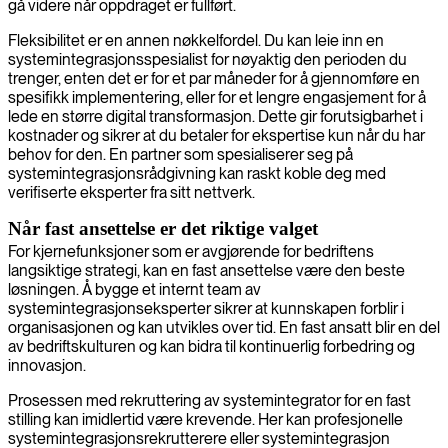
gå videre når oppdraget er fullført.
Fleksibilitet er en annen nøkkelfordel. Du kan leie inn en
systemintegrasjonsspesialist for nøyaktig den perioden du
trenger, enten det er for et par måneder for å gjennomføre en
spesifikk implementering, eller for et lengre engasjement for å
lede en større digital transformasjon. Dette gir forutsigbarhet i
kostnader og sikrer at du betaler for ekspertise kun når du har
behov for den. En partner som spesialiserer seg på
systemintegrasjonsrådgivning kan raskt koble deg med
verifiserte eksperter fra sitt nettverk.
Når fast ansettelse er det riktige valget
For kjernefunksjoner som er avgjørende for bedriftens
langsiktige strategi, kan en fast ansettelse være den beste
løsningen. Å bygge et internt team av
systemintegrasjonseksperter sikrer at kunnskapen forblir i
organisasjonen og kan utvikles over tid. En fast ansatt blir en del
av bedriftskulturen og kan bidra til kontinuerlig forbedring og
innovasjon.
Prosessen med rekruttering av systemintegrator for en fast
stilling kan imidlertid være krevende. Her kan profesjonelle
systemintegrasjonsrekrutterere eller systemintegrasjon