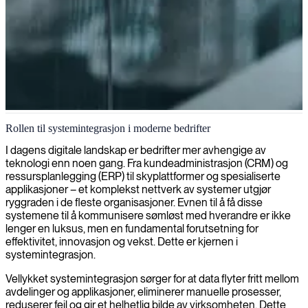
Systemintegreringsingeniørarbeid
Rollen til systemintegrasjon i moderne bedrifter
Vi kobler IT-systemene og infrastrukturen din sømløst sammen med
I dagens digitale landskap er bedrifter mer avhengige av
eksperter på systemintegrasjon, og sikrer at teknologien din fungerer
teknologi enn noen gang. Fra kundeadministrasjon (CRM) og
optimalt sammen for best mulig ytelse og effektivitet.
ressursplanlegging (ERP) til skyplattformer og spesialiserte
applikasjoner – et komplekst nettverk av systemer utgjør
ryggraden i de fleste organisasjoner. Evnen til å få disse
systemene til å kommunisere sømløst med hverandre er ikke
lenger en luksus, men en fundamental forutsetning for
effektivitet, innovasjon og vekst. Dette er kjernen i
systemintegrasjon.
Vellykket systemintegrasjon sørger for at data flyter fritt mellom
avdelinger og applikasjoner, eliminerer manuelle prosesser,
reduserer feil og gir et helhetlig bilde av virksomheten. Dette