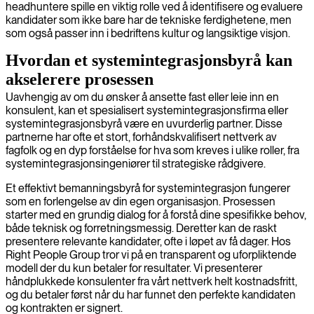
headhuntere spille en viktig rolle ved å identifisere og evaluere
kandidater som ikke bare har de tekniske ferdighetene, men
som også passer inn i bedriftens kultur og langsiktige visjon.
Hvordan et systemintegrasjonsbyrå kan
akselerere prosessen
Uavhengig av om du ønsker å ansette fast eller leie inn en
konsulent, kan et spesialisert systemintegrasjonsfirma eller
systemintegrasjonsbyrå være en uvurderlig partner. Disse
partnerne har ofte et stort, forhåndskvalifisert nettverk av
fagfolk og en dyp forståelse for hva som kreves i ulike roller, fra
systemintegrasjonsingeniører til strategiske rådgivere.
Et effektivt bemanningsbyrå for systemintegrasjon fungerer
som en forlengelse av din egen organisasjon. Prosessen
starter med en grundig dialog for å forstå dine spesifikke behov,
både teknisk og forretningsmessig. Deretter kan de raskt
presentere relevante kandidater, ofte i løpet av få dager. Hos
Right People Group tror vi på en transparent og uforpliktende
modell der du kun betaler for resultater. Vi presenterer
håndplukkede konsulenter fra vårt nettverk helt kostnadsfritt,
og du betaler først når du har funnet den perfekte kandidaten
og kontrakten er signert.