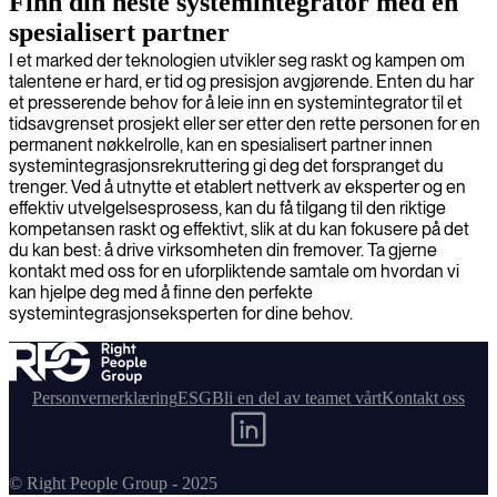
Finn din neste systemintegrator med en
spesialisert partner
I et marked der teknologien utvikler seg raskt og kampen om
talentene er hard, er tid og presisjon avgjørende. Enten du har
et presserende behov for å leie inn en systemintegrator til et
tidsavgrenset prosjekt eller ser etter den rette personen for en
permanent nøkkelrolle, kan en spesialisert partner innen
systemintegrasjonsrekruttering gi deg det forspranget du
trenger. Ved å utnytte et etablert nettverk av eksperter og en
effektiv utvelgelsesprosess, kan du få tilgang til den riktige
kompetansen raskt og effektivt, slik at du kan fokusere på det
du kan best: å drive virksomheten din fremover. Ta gjerne
kontakt med oss for en uforpliktende samtale om hvordan vi
kan hjelpe deg med å finne den perfekte
systemintegrasjonseksperten for dine behov.
Personvernerklæring
ESG
Bli en del av teamet vårt
Kontakt oss
© Right People Group - 2025