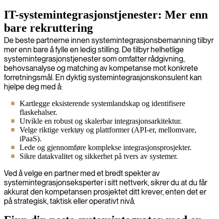
IT-systemintegrasjonstjenester: Mer enn
bare rekruttering
De beste partnerne innen systemintegrasjonsbemanning tilbyr
mer enn bare å fylle en ledig stilling. De tilbyr helhetlige
systemintegrasjonstjenester som omfatter rådgivning,
behovsanalyse og matching av kompetanse mot konkrete
forretningsmål. En dyktig systemintegrasjonskonsulent kan
hjelpe deg med å:
Kartlegge eksisterende systemlandskap og identifisere
flaskehalser.
Utvikle en robust og skalerbar integrasjonsarkitektur.
Velge riktige verktøy og plattformer (API-er, mellomvare,
iPaaS).
Lede og gjennomføre komplekse integrasjonsprosjekter.
Sikre datakvalitet og sikkerhet på tvers av systemer.
Ved å velge en partner med et bredt spekter av
systemintegrasjonseksperter i sitt nettverk, sikrer du at du får
akkurat den kompetansen prosjektet ditt krever, enten det er
på strategisk, taktisk eller operativt nivå.