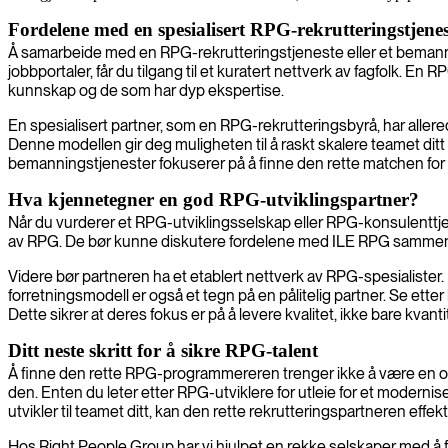
Fordelene med en spesialisert RPG-rekrutteringstjenes
Å samarbeide med en RPG-rekrutteringstjeneste eller et bemannin
jobbportaler, får du tilgang til et kuratert nettverk av fagfolk.
kunnskap og de som har dyp ekspertise.
En spesialisert partner, som en RPG-rekrutteringsbyrå, har allerede
Denne modellen gir deg muligheten til å raskt skalere teamet dit
bemanningstjenester fokuserer på å finne den rette matchen for d
Hva kjennetegner en god RPG-utviklingspartner?
Når du vurderer et RPG-utviklingsselskap eller RPG-konsulenttjene
av RPG. De bør kunne diskutere fordelene med ILE RPG sammenl
Videre bør partneren ha et etablert nettverk av RPG-spesialister.
forretningsmodell er også et tegn på en pålitelig partner. Se ette
Dette sikrer at deres fokus er på å levere kvalitet, ikke bare kvanti
Ditt neste skritt for å sikre RPG-talent
Å finne den rette RPG-programmereren trenger ikke å være en ove
den. Enten du leter etter RPG-utviklere for utleie for et moderni
utvikler til teamet ditt, kan den rette rekrutteringspartneren effe
Hos Right People Group har vi hjulpet en rekke selskaper med å fi