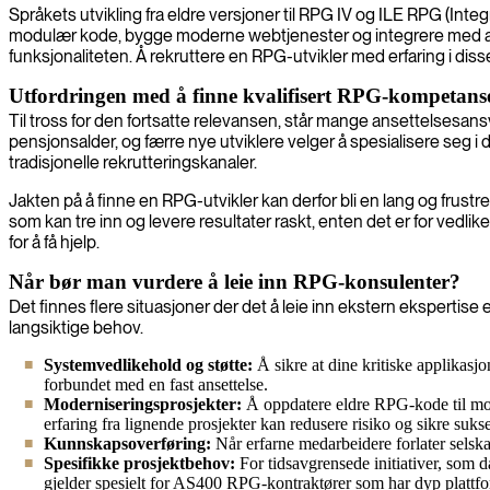
Språkets utvikling fra eldre versjoner til RPG IV og ILE RPG (Int
modulær kode, bygge moderne webtjenester og integrere med andre 
funksjonaliteten. Å rekruttere en RPG-utvikler med erfaring i dis
Utfordringen med å finne kvalifisert RPG-kompetans
Til tross for den fortsatte relevansen, står mange ansettelses
pensjonsalder, og færre nye utviklere velger å spesialisere se
tradisjonelle rekrutteringskanaler.
Jakten på å finne en RPG-utvikler kan derfor bli en lang og frustr
som kan tre inn og levere resultater raskt, enten det er for vedli
for å få hjelp.
Når bør man vurdere å leie inn RPG-konsulenter?
Det finnes flere situasjoner der det å leie inn ekstern ekspertise
langsiktige behov.
Systemvedlikehold og støtte:
Å sikre at dine kritiske applikasj
forbundet med en fast ansettelse.
Moderniseringsprosjekter:
Å oppdatere eldre RPG-kode til mo
erfaring fra lignende prosjekter kan redusere risiko og sikre sukse
Kunnskapsoverføring:
Når erfarne medarbeidere forlater selska
Spesifikke prosjektbehov:
For tidsavgrensede initiativer, som 
gjelder spesielt for AS400 RPG-kontraktører som har dyp platt