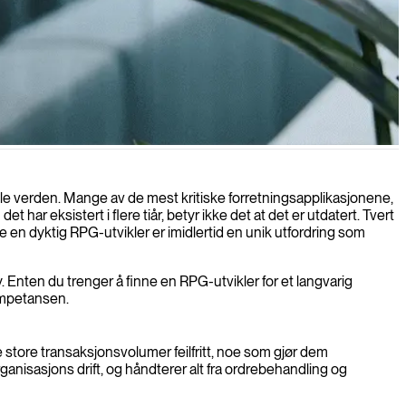
setter å levere verdi og møte dine skiftende operasjonelle behov.
hele verden. Mange av de mest kritiske forretningsapplikasjonene,
har eksistert i flere tiår, betyr ikke det at det er utdatert. Tvert
e en dyktig RPG-utvikler er imidlertid en unik utfordring som
Enten du trenger å finne en RPG-utvikler for et langvarig
kompetansen.
re store transaksjonsvolumer feilfritt, noe som gjør dem
ganisasjons drift, og håndterer alt fra ordrebehandling og