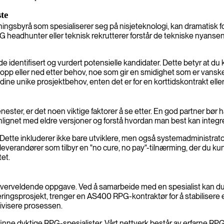
te
gsbyrå som spesialiserer seg på nisjeteknologi, kan dramatisk for
 En RPG headhunter eller teknisk rekrutterer forstår de tekniske ny
 identifisert og vurdert potensielle kandidater. Dette betyr at du k
t opp eller ned etter behov, noe som gir en smidighet som er vans
ine unike prosjektbehov, enten det er for en korttidskontrakt elle
ster, er det noen viktige faktorer å se etter. En god partner bør h
ignet med eldre versjoner og forstå hvordan man best kan integ
 Dette inkluderer ikke bare utviklere, men også systemadministrator
r leverandører som tilbyr en "no cure, no pay"-tilnærming, der du ku
tet.
rveldende oppgave. Ved å samarbeide med en spesialist kan du få 
seringsprosjekt, trenger en AS400 RPG-kontraktør for å stabilisere
ktivisere prosessen.
nne dyktige RPG-spesialister. Vårt nettverk består av erfarne RPG-k