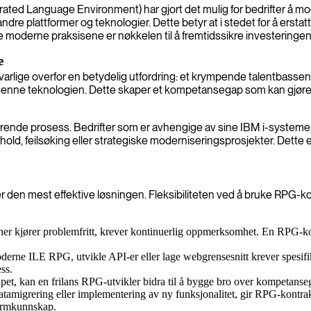
egrated Language Environment) har gjort det mulig for bedrifter å 
plattformer og teknologier. Dette betyr at i stedet for å erstatt
se moderne praksisene er nøkkelen til å fremtidssikre investeringen
e
ansvarlige overfor en betydelig utfordring: et krympende talent
g i denne teknologien. Dette skaper et kompetansegap som kan gj
erende prosess. Bedrifter som er avhengige av sine IBM i-systemer, 
kehold, feilsøking eller strategiske moderniseringsprosjekter. Dette
 er den mest effektive løsningen. Fleksibiliteten ved å bruke RPG-k
oner kjører problemfritt, krever kontinuerlig oppmerksomhet. En RPG-ko
derne ILE RPG, utvikle API-er eller lage webgrensesnitt krever spes
ss.
pet, kan en frilans RPG-utvikler bidra til å bygge bro over kompetanse
datamigrering eller implementering av ny funksjonalitet, gir RPG-kontra
formkunnskap.