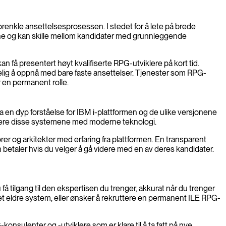
enkle ansettelsesprosessen. I stedet for å lete på brede
ansene og kan skille mellom kandidater med grunnleggende
an få presentert høyt kvalifiserte RPG-utviklere på kort tid.
kelig å oppnå med bare faste ansettelser. Tjenester som RPG-
r en permanent rolle.
a en dyp forståelse for IBM i-plattformen og de ulike versjonene
rere disse systemene med moderne teknologi.
er og arkitekter med erfaring fra plattformen. En transparent
n betaler hvis du velger å gå videre med en av deres kandidater.
tilgang til den ekspertisen du trenger, akkurat når du trenger
 et eldre system, eller ønsker å rekruttere en permanent ILE RPG-
onsulenter og -utviklere som er klare til å ta fatt på nye