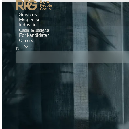
Services
Ekspertise
Industrier
Cases & Insights
For kandidater
Om oss
NB