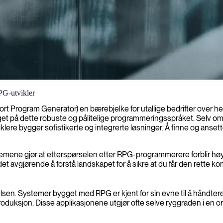
PG-utvikler
isere og vedlikeholde dine forretningsapplikasjoner, og sikre at de fort
port Program Generator) en bærebjelke for utallige bedrifter over 
et på dette robuste og pålitelige programmeringsspråket. Selv om det 
lere bygger sofistikerte og integrerte løsninger. Å finne og ansett
emene gjør at etterspørselen etter RPG-programmerere forblir høy. 
det avgjørende å forstå landskapet for å sikre at du får den rette 
 ytelsen. Systemer bygget med RPG er kjent for sin evne til å håndte
produksjon. Disse applikasjonene utgjør ofte selve ryggraden i en or