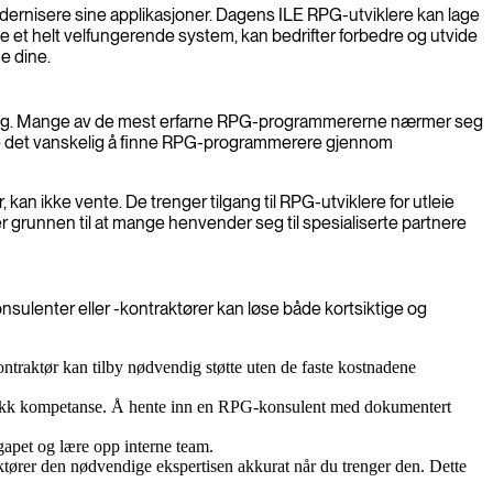
modernisere sine applikasjoner. Dagens ILE RPG-utviklere kan lage
e et helt velfungerende system, kan bedrifter forbedre og utvide
e dine.
basseng. Mange av de mest erfarne RPG-programmererne nærmer seg
øre det vanskelig å finne RPG-programmerere gjennom
kan ikke vente. De trenger tilgang til RPG-utviklere for utleie
 er grunnen til at mange henvender seg til spesialiserte partnere
onsulenter eller -kontraktører kan løse både kortsiktige og
ntraktør kan tilby nødvendig støtte uten de faste kostnadene
ifikk kompetanse. Å hente inn en RPG-konsulent med dokumentert
gapet og lære opp interne team.
ktører den nødvendige ekspertisen akkurat når du trenger den. Dette