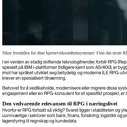
RPG-utvikling
Sikre fremtiden for dine kjernevirksomhetssystemer: Finn din neste R
Vi tilbyr ekspertise innen RPG-utvikling for å hjelpe deg med å optimal
I en verden av stadig skiftende teknologitrender, forblir RPG (Re
spesielt på IBM i-plattformer (tidligere kjent som AS/400), er bygg
imot har språket utviklet seg betydelig, og moderne ILE RPG-utvik
krever en spesialisert tilnærming.
Behovet for å vedlikeholde, modernisere eller migrere disse syst
engasjement eller en RPG-konsulent for et spesifikt prosjekt, er 
Den vedvarende relevansen til RPG i næringslivet
Hvorfor er RPG fortsatt så viktig? Svaret ligger i stabiliteten og
uunnværlige i sektorer som bank, finans, forsikring, logistikk og 
lagerstyring til regnskap og kundedata.