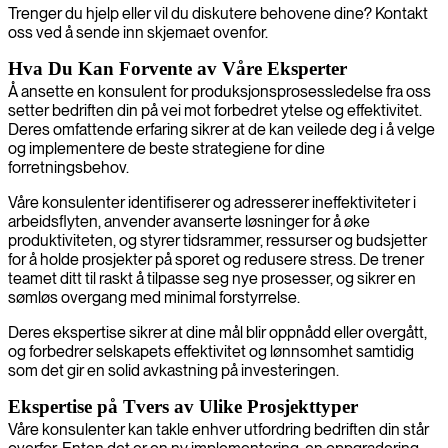
Trenger du hjelp eller vil du diskutere behovene dine? Kontakt
oss ved å sende inn skjemaet ovenfor.
Hva Du Kan Forvente av Våre Eksperter
Å ansette en konsulent for produksjonsprosessledelse fra oss
setter bedriften din på vei mot forbedret ytelse og effektivitet.
Deres omfattende erfaring sikrer at de kan veilede deg i å velge
og implementere de beste strategiene for dine
forretningsbehov.
Våre konsulenter identifiserer og adresserer ineffektiviteter i
arbeidsflyten, anvender avanserte løsninger for å øke
produktiviteten, og styrer tidsrammer, ressurser og budsjetter
for å holde prosjekter på sporet og redusere stress. De trener
teamet ditt til raskt å tilpasse seg nye prosesser, og sikrer en
sømløs overgang med minimal forstyrrelse.
Deres ekspertise sikrer at dine mål blir oppnådd eller overgått,
og forbedrer selskapets effektivitet og lønnsomhet samtidig
som det gir en solid avkastning på investeringen.
Ekspertise på Tvers av Ulike Prosjekttyper
Våre konsulenter kan takle enhver utfordring bedriften din står