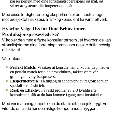
passer perfekt med dine forretningsoperasjoner og mål, og
sikrer at systemet ditt fungerer optimalt.
Med disse ferdighetene og ekspertisen er det neste steget
mot prosjektets suksess å få riktig konsulent fra vårt nettverk.
Hvorfor Velge Oss for Dine Behov innen
Produksjonsprosessledelse?
Vi kobler deg med erfarne konsulenter som vet hvordan de kan
strømlinjeforme dine forretningsprosesser og øke driftsmessig
effektivitet.
Våre Tilbud:
Perfekt Match:
Vi sikrer at konsulenten vi kobler deg med er
en perfekt match for dine prosjektkrav, takket være vår
grundige utvelgelsesprosess.
Ekspertnettverk:
Få tilgang til et nettverk av fagfolk som er
spesialister på sitt felt.
Rask og Effektiv:
Få raskt profiler av 2-3 kvalifiserte
konsulenter, slik at du kan komme i gang uten forsinkelse.
Med vår matchingtjeneste kan du starte ditt prosjekt trygt, vel
vitende om at du har den riktige kompetansen i ryggen.