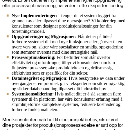
overfor. Enten det er en ny implementering, en oppgradering
eller prosessoptimalisering, har vi den rette eksperten for deg.
Nye Implementeringer:
Trenger du et system bygget fra
grunnen av eller tilpasset dine operasjoner? Vi kobler deg med
konsulenter som designer produksjonsløsninger for din
forretningsmodell.
Oppgraderinger og Migrasjoner:
Når det er på tide å
forbedre systemet ditt med nye funksjoner eller gå over til en
nyere versjon, sikrer våre spesialister en smidig oppgradering
som stemmer overens med dine strategiske mål.
Prosessoptimalisering:
For bedrifter som står overfor
effektivitet og utfordringer, tilbyr vi konsulenter som kan
finjustere prosesser, øke produktiviteten og driftsmessig
effektivitet som er spesifikk for din sektor.
Dataintegritet og Migrasjon:
Hvis beskyttelse av data under
overganger er en prioritet, gir vi eksperter som sikrer nøyaktig
og sikker databehandling tilpasset ditt industribehov.
Systemkonsolidering:
Hvis målet ditt er å slå sammen flere
systemer til én plattform, har våre konsulenter erfaring med å
strømlinjeforme komplekse systemer, redusere kostnader og
forbedre funksjonaliteten.
Med konsulenter matchet til dine prosjektbehov, sikrer vi at
dine prosjekter for produksjonsprosessledelse er satt opp for