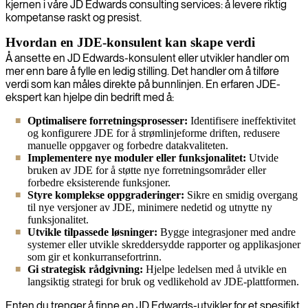
kjernen i våre JD Edwards consulting services: å levere riktig
kompetanse raskt og presist.
Hvordan en JDE-konsulent kan skape verdi
Å ansette en JD Edwards-konsulent eller utvikler handler om
mer enn bare å fylle en ledig stilling. Det handler om å tilføre
verdi som kan måles direkte på bunnlinjen. En erfaren JDE-
ekspert kan hjelpe din bedrift med å:
Optimalisere forretningsprosesser:
Identifisere ineffektivitet
og konfigurere JDE for å strømlinjeforme driften, redusere
manuelle oppgaver og forbedre datakvaliteten.
Implementere nye moduler eller funksjonalitet:
Utvide
bruken av JDE for å støtte nye forretningsområder eller
forbedre eksisterende funksjoner.
Styre komplekse oppgraderinger:
Sikre en smidig overgang
til nye versjoner av JDE, minimere nedetid og utnytte ny
funksjonalitet.
Utvikle tilpassede løsninger:
Bygge integrasjoner med andre
systemer eller utvikle skreddersydde rapporter og applikasjoner
som gir et konkurransefortrinn.
Gi strategisk rådgivning:
Hjelpe ledelsen med å utvikle en
langsiktig strategi for bruk og vedlikehold av JDE-plattformen.
Enten du trenger å finne en JD Edwards-utvikler for et spesifikt