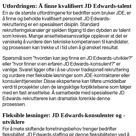
Utfordringen: Å finne kvalifisert JD Edwards-talent
En av de største utfordringene for bedrifter som bruker JDE, er
å finne og beholde kvalifisert personell. JD Edwards-
rekruttering er en spesialisert disiplin. Standard
rekrutteringskanaler gir sjelden tilgang til den dybden av talent
som kreves. Mange ansettelsesansvarlige opplever at det er
vanskelig å vurdere den tekniske kompetansen til kandidater,
og prosessen kan trekke ut i tid uten å gi ønsket resultat.
Spørsmål som "hvordan kan jeg finne en JD Edwards-utvikler?"
eller "hvor finner vi en erfaren JD Edwards-konsulent?" er
vanlige. Svaret ligger ofte i å se utover tradisjonell rekruttering
og vurdere mer fleksible løsninger som JDE-kontraktører eller
konsulenttjenester. Disse ekspertene kan tilføre umiddelbar
verdi til prosjekter uten de langsiktige forpliktelsene som følger
med en fast ansettelse. Å samarbeide med spesialiserte JD
Edwards-rekrutterere kan dramatisk forenkle denne
prosessen.
Fleksible løsninger: JD Edwards-konsulenter og -
utviklere
For å møte skiftende forretningsbehov trenger bedrifter
fleksibilitet. JD Edwards staffing gir denne fleksibiliteten ved å