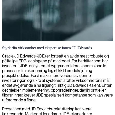
JD Edwards ERP-rådgivning
Styrk din virksomhet med ekspertise innen JD Edwards
Vi kobler virksomheten din med erfarne JD Edwards konsulenter
Oracle JD Edwards (JDE) er fortsatt en av de mest robuste og
som optimaliserer dine ERP-løsninger og effektiviserer drift for
pålitelige ERP-løsningene på markedet. For bedrifter som har
bærekraftig vekst.
investert i JDE, er systemet ryggraden i deres operasjonelle
prosesser, fra økonomi og logistikk til produksjon og
prosjektledelse. For å maksimere verdien av denne
investeringen og sikre at systemet støtter virksomhetens mål,
er det avgjørende å ha tilgang til riktig JD Edwards-talent. Enten
det gjelder implementering, oppgraderinger, daglig drift eller
tilpasninger, krever JDE spesialisert kompetanse som kan være
utfordrende å finne.
Prosessen med JD Edwards-rekruttering kan være
tidkrevende. Markedet for erfarne JDE-eksperter er