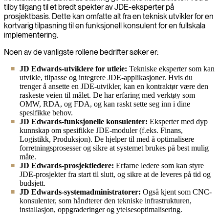
tilby tilgang til et bredt spekter av JDE-eksperter på
prosjektbasis. Dette kan omfatte alt fra en teknisk utvikler for en
kortvarig tilpasning til en funksjonell konsulent for en fullskala
implementering.
Noen av de vanligste rollene bedrifter søker er:
JD Edwards-utviklere for utleie:
Tekniske eksperter som kan
utvikle, tilpasse og integrere JDE-applikasjoner. Hvis du
trenger å ansette en JDE-utvikler, kan en kontraktør være den
raskeste veien til målet. De har erfaring med verktøy som
OMW, RDA, og FDA, og kan raskt sette seg inn i dine
spesifikke behov.
JD Edwards-funksjonelle konsulenter:
Eksperter med dyp
kunnskap om spesifikke JDE-moduler (f.eks. Finans,
Logistikk, Produksjon). De hjelper til med å optimalisere
forretningsprosesser og sikre at systemet brukes på best mulig
måte.
JD Edwards-prosjektledere:
Erfarne ledere som kan styre
JDE-prosjekter fra start til slutt, og sikre at de leveres på tid og
budsjett.
JD Edwards-systemadministratorer:
Også kjent som CNC-
konsulenter, som håndterer den tekniske infrastrukturen,
installasjon, oppgraderinger og ytelsesoptimalisering.