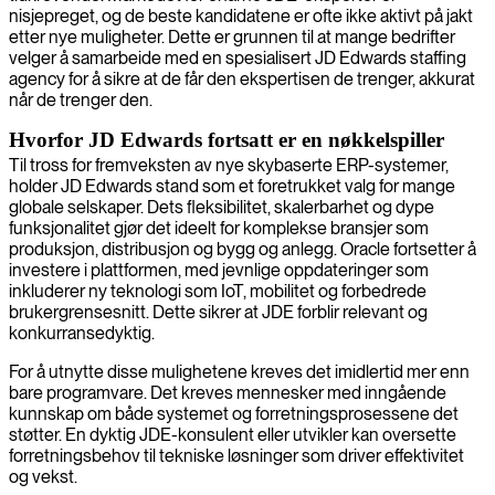
nisjepreget, og de beste kandidatene er ofte ikke aktivt på jakt
etter nye muligheter. Dette er grunnen til at mange bedrifter
velger å samarbeide med en spesialisert JD Edwards staffing
agency for å sikre at de får den ekspertisen de trenger, akkurat
når de trenger den.
Hvorfor JD Edwards fortsatt er en nøkkelspiller
Til tross for fremveksten av nye skybaserte ERP-systemer,
holder JD Edwards stand som et foretrukket valg for mange
globale selskaper. Dets fleksibilitet, skalerbarhet og dype
funksjonalitet gjør det ideelt for komplekse bransjer som
produksjon, distribusjon og bygg og anlegg. Oracle fortsetter å
investere i plattformen, med jevnlige oppdateringer som
inkluderer ny teknologi som IoT, mobilitet og forbedrede
brukergrensesnitt. Dette sikrer at JDE forblir relevant og
konkurransedyktig.
For å utnytte disse mulighetene kreves det imidlertid mer enn
bare programvare. Det kreves mennesker med inngående
kunnskap om både systemet og forretningsprosessene det
støtter. En dyktig JDE-konsulent eller utvikler kan oversette
forretningsbehov til tekniske løsninger som driver effektivitet
og vekst.