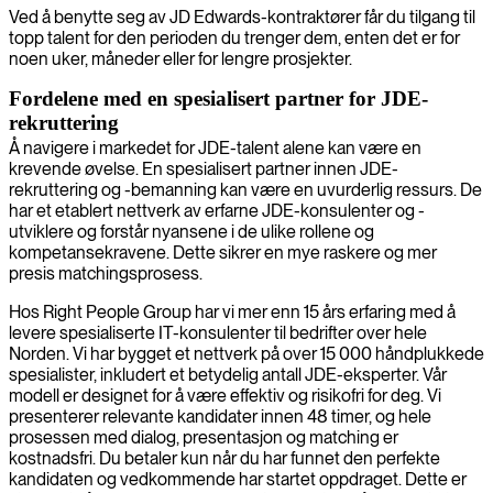
Ved å benytte seg av JD Edwards-kontraktører får du tilgang til
topp talent for den perioden du trenger dem, enten det er for
noen uker, måneder eller for lengre prosjekter.
Fordelene med en spesialisert partner for JDE-
rekruttering
Å navigere i markedet for JDE-talent alene kan være en
krevende øvelse. En spesialisert partner innen JDE-
rekruttering og -bemanning kan være en uvurderlig ressurs. De
har et etablert nettverk av erfarne JDE-konsulenter og -
utviklere og forstår nyansene i de ulike rollene og
kompetansekravene. Dette sikrer en mye raskere og mer
presis matchingsprosess.
Hos Right People Group har vi mer enn 15 års erfaring med å
levere spesialiserte IT-konsulenter til bedrifter over hele
Norden. Vi har bygget et nettverk på over 15 000 håndplukkede
spesialister, inkludert et betydelig antall JDE-eksperter. Vår
modell er designet for å være effektiv og risikofri for deg. Vi
presenterer relevante kandidater innen 48 timer, og hele
prosessen med dialog, presentasjon og matching er
kostnadsfri. Du betaler kun når du har funnet den perfekte
kandidaten og vedkommende har startet oppdraget. Dette er