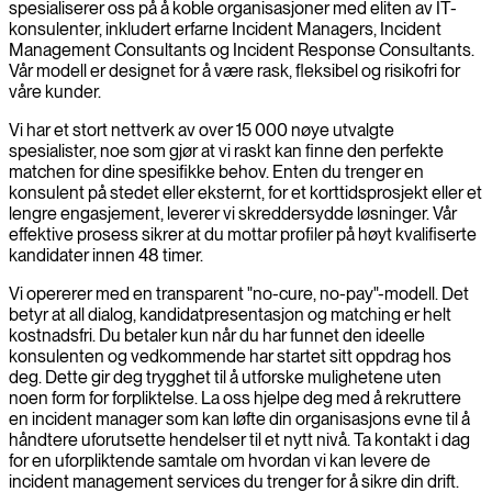
spesialiserer oss på å koble organisasjoner med eliten av IT-
konsulenter, inkludert erfarne Incident Managers, Incident
Management Consultants og Incident Response Consultants.
Vår modell er designet for å være rask, fleksibel og risikofri for
våre kunder.
Vi har et stort nettverk av over 15 000 nøye utvalgte
spesialister, noe som gjør at vi raskt kan finne den perfekte
matchen for dine spesifikke behov. Enten du trenger en
konsulent på stedet eller eksternt, for et korttidsprosjekt eller et
lengre engasjement, leverer vi skreddersydde løsninger. Vår
effektive prosess sikrer at du mottar profiler på høyt kvalifiserte
kandidater innen 48 timer.
Vi opererer med en transparent "no-cure, no-pay"-modell. Det
betyr at all dialog, kandidatpresentasjon og matching er helt
kostnadsfri. Du betaler kun når du har funnet den ideelle
konsulenten og vedkommende har startet sitt oppdrag hos
deg. Dette gir deg trygghet til å utforske mulighetene uten
noen form for forpliktelse. La oss hjelpe deg med å rekruttere
en incident manager som kan løfte din organisasjons evne til å
håndtere uforutsette hendelser til et nytt nivå. Ta kontakt i dag
for en uforpliktende samtale om hvordan vi kan levere de
incident management services du trenger for å sikre din drift.