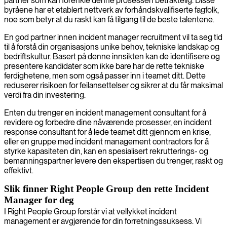
partner som kan forenkle denne prosessen betraktelig. Disse
byråene har et etablert nettverk av forhåndskvalifiserte fagfolk,
noe som betyr at du raskt kan få tilgang til de beste talentene.
En god partner innen incident manager recruitment vil ta seg tid
til å forstå din organisasjons unike behov, tekniske landskap og
bedriftskultur. Basert på denne innsikten kan de identifisere og
presentere kandidater som ikke bare har de rette tekniske
ferdighetene, men som også passer inn i teamet ditt. Dette
reduserer risikoen for feilansettelser og sikrer at du får maksimal
verdi fra din investering.
Enten du trenger en incident management consultant for å
revidere og forbedre dine nåværende prosesser, en incident
response consultant for å lede teamet ditt gjennom en krise,
eller en gruppe med incident management contractors for å
styrke kapasiteten din, kan en spesialisert rekrutterings- og
bemanningspartner levere den ekspertisen du trenger, raskt og
effektivt.
Slik finner Right People Group den rette Incident
Manager for deg
I Right People Group forstår vi at vellykket incident
management er avgjørende for din forretningssuksess. Vi