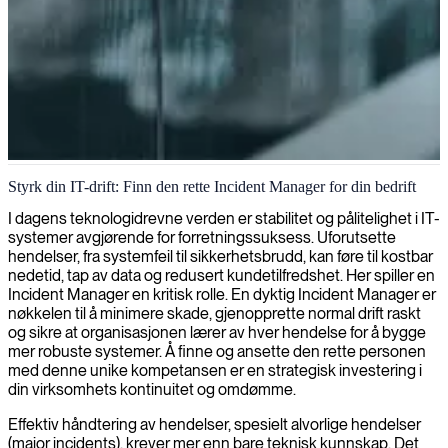
Hendelseshåndtering og løsning
Styrk din IT-drift: Finn den rette Incident Manager for din bedrift
Våre eksperthendelsesledere løser problemer raskt og minimerer
I dagens teknologidrevne verden er stabilitet og pålitelighet i IT-
nedetid, noe som sikrer at IT-infrastrukturen din forblir pålitelig og
systemer avgjørende for forretningssuksess. Uforutsette
operativ under kritiske situasjoner.
hendelser, fra systemfeil til sikkerhetsbrudd, kan føre til kostbar
nedetid, tap av data og redusert kundetilfredshet. Her spiller en
Incident Manager en kritisk rolle. En dyktig Incident Manager er
nøkkelen til å minimere skade, gjenopprette normal drift raskt
og sikre at organisasjonen lærer av hver hendelse for å bygge
mer robuste systemer. Å finne og ansette den rette personen
med denne unike kompetansen er en strategisk investering i
din virksomhets kontinuitet og omdømme.
Effektiv håndtering av hendelser, spesielt alvorlige hendelser
(major incidents), krever mer enn bare teknisk kunnskap. Det