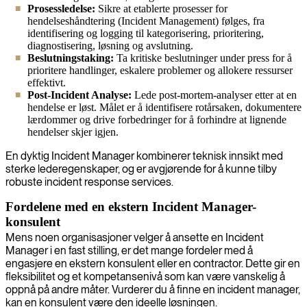
Prosessledelse:
Sikre at etablerte prosesser for
hendelseshåndtering (Incident Management) følges, fra
identifisering og logging til kategorisering, prioritering,
diagnostisering, løsning og avslutning.
Beslutningstaking:
Ta kritiske beslutninger under press for å
prioritere handlinger, eskalere problemer og allokere ressurser
effektivt.
Post-Incident Analyse:
Lede post-mortem-analyser etter at en
hendelse er løst. Målet er å identifisere rotårsaken, dokumentere
lærdommer og drive forbedringer for å forhindre at lignende
hendelser skjer igjen.
En dyktig Incident Manager kombinerer teknisk innsikt med
sterke lederegenskaper, og er avgjørende for å kunne tilby
robuste incident response services.
Fordelene med en ekstern Incident Manager-
konsulent
Mens noen organisasjoner velger å ansette en Incident
Manager i en fast stilling, er det mange fordeler med å
engasjere en ekstern konsulent eller en contractor. Dette gir en
fleksibilitet og et kompetansenivå som kan være vanskelig å
oppnå på andre måter. Vurderer du å finne en incident manager,
kan en konsulent være den ideelle løsningen.