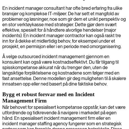
En incident manager consultant har ofte bred erfaring fra ulike
bransjer og komplekse IT-miljøer. De har sett et mangfold av
problemer og løsninger, noe som gir dem et unikt perspektiv og
en stor verktøykasse med strategier. Dette gjør dem svært
effektive, spesielt for å håndtere alvorlige hendelser (major
incidents). En incident manager contractor kan også raskt tre
inn for å dekke et midlertidig behov, for eksempel under et
prosjekt, en permisjon eller i en periode med omorganisering.
Å velge outsourced incident management gjennom en
konsulent kan også være kostnadseffektivt. Du får tilgang til
spisskompetanse akkurat når du trenger den, uten de
langsiktige forpliktelsene og kostnadene som følger med en
fast ansettelse. Denne modellen gir deg muligheten til å skalere
innsatsen opp eller ned basert på dine faktiske behov.
Bygg et robust forsvar med en Incident
Management Firm
Når behovet for spesialisert kompetanse oppstår, kan det være
utfordrende og tidkrevende å navigere i markedet på egen
hånd. En spesialisert incident management firm eller en
incident manager staffing agency fungerer som en strategisk