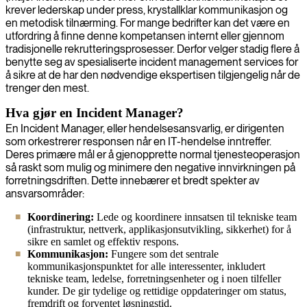
krever lederskap under press, krystallklar kommunikasjon og
en metodisk tilnærming. For mange bedrifter kan det være en
utfordring å finne denne kompetansen internt eller gjennom
tradisjonelle rekrutteringsprosesser. Derfor velger stadig flere å
benytte seg av spesialiserte incident management services for
å sikre at de har den nødvendige ekspertisen tilgjengelig når de
trenger den mest.
Hva gjør en Incident Manager?
En Incident Manager, eller hendelsesansvarlig, er dirigenten
som orkestrerer responsen når en IT-hendelse inntreffer.
Deres primære mål er å gjenopprette normal tjenesteoperasjon
så raskt som mulig og minimere den negative innvirkningen på
forretningsdriften. Dette innebærer et bredt spekter av
ansvarsområder:
Koordinering:
Lede og koordinere innsatsen til tekniske team
(infrastruktur, nettverk, applikasjonsutvikling, sikkerhet) for å
sikre en samlet og effektiv respons.
Kommunikasjon:
Fungere som det sentrale
kommunikasjonspunktet for alle interessenter, inkludert
tekniske team, ledelse, forretningsenheter og i noen tilfeller
kunder. De gir tydelige og rettidige oppdateringer om status,
fremdrift og forventet løsningstid.