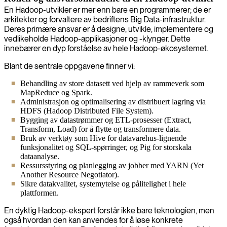
En Hadoop-utvikler er mer enn bare en programmerer; de er
arkitekter og forvaltere av bedriftens Big Data-infrastruktur.
Deres primære ansvar er å designe, utvikle, implementere og
vedlikeholde Hadoop-applikasjoner og -klynger. Dette
innebærer en dyp forståelse av hele Hadoop-økosystemet.
Blant de sentrale oppgavene finner vi:
Behandling av store datasett ved hjelp av rammeverk som
MapReduce og Spark.
Administrasjon og optimalisering av distribuert lagring via
HDFS (Hadoop Distributed File System).
Bygging av datastrømmer og ETL-prosesser (Extract,
Transform, Load) for å flytte og transformere data.
Bruk av verktøy som Hive for datavarehus-lignende
funksjonalitet og SQL-spørringer, og Pig for storskala
dataanalyse.
Ressursstyring og planlegging av jobber med YARN (Yet
Another Resource Negotiator).
Sikre datakvalitet, systemytelse og pålitelighet i hele
plattformen.
En dyktig Hadoop-ekspert forstår ikke bare teknologien, men
også hvordan den kan anvendes for å løse konkrete