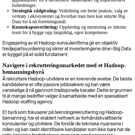
forbedringer.
Strategisk rådgivning:
Veiledning om beste praksis, valg av
verktøy i økosystemet og hvordan man best kan utnytte Big
Data for å nå forretningsmål.
Kunnskapsoverføring:
Opplæring og mentoring av interne
team for å bygge opp langsiktig, egen kompetanse.
Engasjering av et Hadoop-konsulentfirma gir en objektiv
tredjepartsvurdering og sikrer at investeringene dine i Big Data
er bygget på et solid fundament.
Navigere i rekrutteringsmarkedet med et Hadoop-
bemanningsbyrå
Å rekruttere Hadoop-utviklere er en krevende øvelse. De beste
kandidatene er ofte passive jobbsøkere og kan være
vanskelige å nå gjennom tradisjonelle kanaler. Dette er grunnen
til at mange bedrifter velger å samarbeide med en spesialisert
Hadoop-staffing agency.
Et byrå som fokuserer på teknologirekruttering og Hadoop-
bemanning, har et etablert nettverk av forhåndskvalifiserte
konsulenter og utviklere. De forstår de tekniske nyansene i
rollen og kan raskt identifisere kandidater som ikke bare har de