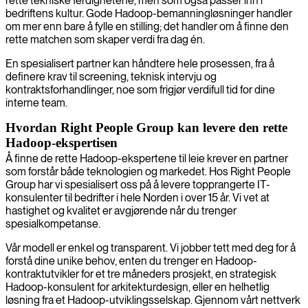
rette tekniske ferdighetene, men som også passer inn i
bedriftens kultur. Gode Hadoop-bemanningløsninger handler
om mer enn bare å fylle en stilling; det handler om å finne den
rette matchen som skaper verdi fra dag én.
En spesialisert partner kan håndtere hele prosessen, fra å
definere krav til screening, teknisk intervju og
kontraktsforhandlinger, noe som frigjør verdifull tid for dine
interne team.
Hvordan Right People Group kan levere den rette
Hadoop-ekspertisen
Å finne de rette Hadoop-ekspertene til leie krever en partner
som forstår både teknologien og markedet. Hos Right People
Group har vi spesialisert oss på å levere topprangerte IT-
konsulenter til bedrifter i hele Norden i over 15 år. Vi vet at
hastighet og kvalitet er avgjørende når du trenger
spesialkompetanse.
Vår modell er enkel og transparent. Vi jobber tett med deg for å
forstå dine unike behov, enten du trenger en Hadoop-
kontraktutvikler for et tre måneders prosjekt, en strategisk
Hadoop-konsulent for arkitekturdesign, eller en helhetlig
løsning fra et Hadoop-utviklingsselskap. Gjennom vårt nettverk