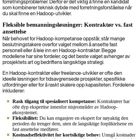
forretningsproblemer. Derfor er det viktig å finne en kandidat
som kombinerer teknisk dybde med forretningsforståelse når
du skal finne en Hadoop-utvikler.
Fleksible bemanningsløsninger: Kontraktør vs. fast
ansettelse
Når behovet for Hadoop-kompetanse oppstår, står mange
beslutningstakere overfor valget mellom å ansette fast
personell eller å leie inn en Hadoop-kontraktør. Begge
modellene har sine fordeler, og det beste valget avhenger av
prosjektets art og bedriftens langsiktige strategi.
En Hadoop-kontraktør eller freelance-utvikler er ofte den
ideelle løsningen for tidsavgrensede prosjekter, spesifikke
utfordringer eller for å raskt skalere opp kapasiteten. Fordelene
inkluderer:
Rask tilgang til spesialisert kompetanse:
Kontraktører har
ofte dyp ekspertise innenfor nisjeområder av Hadoop-
økosystemet.
Fleksibilitet:
Du kan engasjere en ekspert for nøyaktig den
perioden du trenger dem, uten de langsiktige forpliktelsene en
fast ansettelse medfører.
Kostnadseffektivitet for kortsiktige behov:
Unngå kostnader