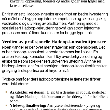
knyttet til opplæring, bonuser og andre goder som følger med
faste ansettelser.
En fast ansatt Hadoop-ingeniør er derimot en bedre investering
når målet er å bygge opp intern kompetanse og sikre langsiktig
vedlikehold og utvikling av plattformen. Partnering med et
spesialisert Hadoop-rekrutteringsbyrå kan strømlinjeforme
prosessen med å finne kandidater for begge typer roller.
Verdien av profesjonelle Hadoop-konsulenttjenester
Noen ganger er behovet mer strategisk enn operasjonelt. Det
er her Hadoop-konsulenttjenester kommer inn i bildet. En
erfaren Hadoop-konsulent kan tilby uvurderlig veiledning og
ekspertise som strekker seg utover ren utvikling. Å finne en
Hadoop-konsulent fra et anerkjent Hadoop-konsulentfirma kan
gi tilgang til ekspertise på et høyere nivå.
Typiske områder der Hadoop profesjonelle tjenester tilfører
verdi inkluderer:
Arkitektur og design:
Hjelp til å designe en robust, skalerbar
og sikker Hadoop-arkitektur som er skreddersydd for bedriftens
behov.
Ytelsesoptimalisering:
Analysere eksisterende klynger og
applikasjoner for å identifisere flaskehalser og implementere