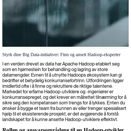
Hadoop administrasjon og optimalisering
Styrk dine Big Data-initiativer: Finn og ansett Hadoop-eksperter
Vi leverer eksperter innen Hadoop som utmerker seg i
I en verden drevet av data har Apache Hadoop etablert seg
administrasjon, optimalisering og forvaltning av storskala
som en hjørnestein for behandling og lagring av store
distribuerte datainfrastrukturer for dine big data-behov.
datamengder. Evnen til å utnytte Hadoops økosystem kan gi
bedrifter et betydelig konkurransefortrinn. Utfordringen ligger
imidlertid ofte i å finne og rekruttere de riktige talentene.
Markedet for erfarne Hadoop-utviklere og -ingeniører er
konkurransepreget, og det krever en målrettet tilnærming for å
sikre seg den kompetansen som trengs for å lykkes. Enten du
ønsker å bygge et team fra bunnen av eller trenger spesialisert
hjelp til et eksisterende prosjekt, er det avgjørende å forstå
landskapet for å kunne ansette Hadoop-utviklere effektivt.
Rollen og ansvarsområdene til en Hadoop-utvikler