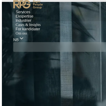
Services
Ekspertise
Industrier
Cases & Insights
For kandidater
Om oss
NB