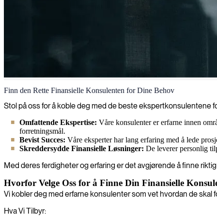
Finansielle
Finn den Rette Finansielle Konsulenten for Dine Behov
Vi tilbyr økonomiske konsulenttjenester som frigjør strategiske innsi
Stol på oss for å koble deg med de beste ekspertkonsulentene for
Omfattende Ekspertise:
Våre konsulenter er erfarne innen områ
forretningsmål.
Bevist Succes:
Våre eksperter har lang erfaring med å lede prosj
Skreddersydde Finansielle Løsninger:
De leverer personlig til
Med deres ferdigheter og erfaring er det avgjørende å finne riktig k
Hvorfor Velge Oss for å Finne Din Finansielle Konsul
Vi kobler deg med erfarne konsulenter som vet hvordan de skal fo
Hva Vi Tilbyr: