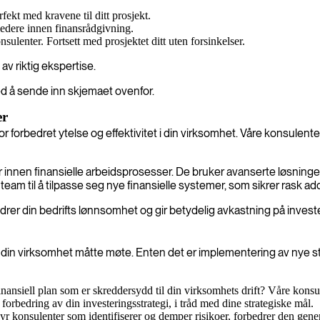
fekt med kravene til ditt prosjekt.
 ledere innen finansrådgivning.
nsulenter. Fortsett med prosjektet ditt uten forsinkelser.
av riktig ekspertise.
ed å sende inn skjemaet ovenfor.
er
 for forbedret ytelse og effektivitet i din virksomhet. Våre konsulente
r innen finansielle arbeidsprosesser. De bruker avanserte løsninger f
team til å tilpasse seg nye finansielle systemer, som sikrer rask a
drer din bedrifts lønnsomhet og gir betydelig avkastning på investe
ng din virksomhet måtte møte. Enten det er implementering av nye str
ansiell plan som er skreddersydd til din virksomhets drift? Våre konsu
forbedring av din investeringsstrategi, i tråd med dine strategiske mål.
byr konsulenter som identifiserer og demper risikoer, forbedrer den gen