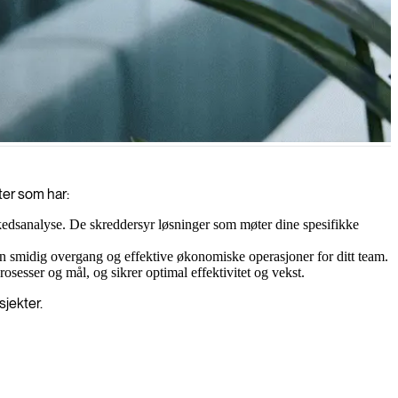
ormerte beslutninger og bærekraftig vekst for din virksomhet.
ter som har:
rkedsanalyse. De skreddersyr løsninger som møter dine spesifikke
 en smidig overgang og effektive økonomiske operasjoner for ditt team.
osesser og mål, og sikrer optimal effektivitet og vekst.
sjekter.