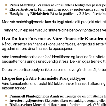
Presis Matching:
Vi sikrer at konsulentens ferdigheter passer per
Ekspertnettverk:
Få tilgang til en pool av profesjonelle som er
Hastighet og Effektivitet:
Få raskt profiler av 2-3 kvalifiserte ko
Med vår matchingtjeneste kan du trygt starte ditt prosjekt støttet 
Trenger du hjelp eller vil du diskutere dine behov? Kontakt oss v
Hva Du Kan Forvente av Våre Finansielle Konsulent
Når du ansetter en finansiell konsulent fra oss, legger du til rette
og administrere dine finansielle operasjoner.
Våre konsulenter arbeider for å identifisere og løse ineffektivitete
budsjetter for å unngå unødvendig stress. De kan også trene ditt 
Deres ekspertise oppfyller ikke bare, men overgår dine mål, forbe
Ekspertise på Alle Finansielle Prosjekttyper
Våre konsulenter er utrustet til å takle enhver finansiell utfordri
ekspert for deg.
Finansiell Planlegging og Analyse:
Trenger du en omfattende fin
Investeringstjenester:
Eksperter sikrer en smidig overgang eller 
Risikostyring:
Møter du risikoer som utfordrer din vekst? Vi til