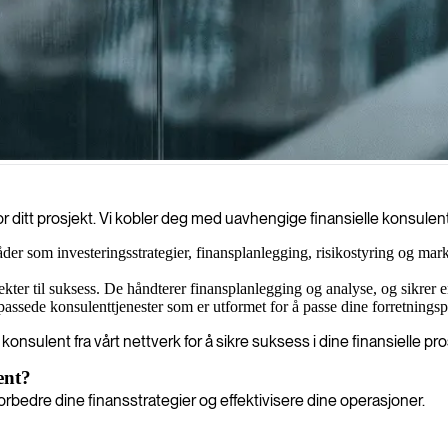
kter og optimaliserer dine økonomiske operasjoner, noe som sikrer velinf
 ditt prosjekt. Vi kobler deg med uavhengige finansielle konsulen
der som investeringsstrategier, finansplanlegging, risikostyring og ma
ekter til suksess. De håndterer finansplanlegging og analyse, og sikrer
passede konsulenttjenester som er utformet for å passe dine forretningspr
onsulent fra vårt nettverk for å sikre suksess i dine finansielle pro
ent?
rbedre dine finansstrategier og effektivisere dine operasjoner.