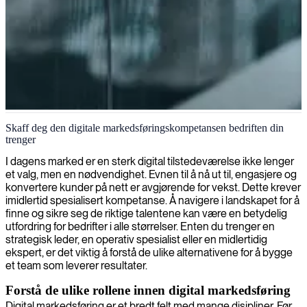
Digital markedsføringsledelse
Skaff deg den digitale markedsføringskompetansen bedriften din
trenger
Vi leverer eksperter innen digital markedsføring som implementerer,
analyserer og optimaliserer markedsføringsstrategiene dine for å øke
I dagens marked er en sterk digital tilstedeværelse ikke lenger
merkevaresynlighet og generere målbar avkastning på investeringen.
et valg, men en nødvendighet. Evnen til å nå ut til, engasjere og
konvertere kunder på nett er avgjørende for vekst. Dette krever
imidlertid spesialisert kompetanse. Å navigere i landskapet for å
finne og sikre seg de riktige talentene kan være en betydelig
utfordring for bedrifter i alle størrelser. Enten du trenger en
strategisk leder, en operativ spesialist eller en midlertidig
ekspert, er det viktig å forstå de ulike alternativene for å bygge
et team som leverer resultater.
Forstå de ulike rollene innen digital markedsføring
Digital markedsføring er et bredt felt med mange disipliner. Før