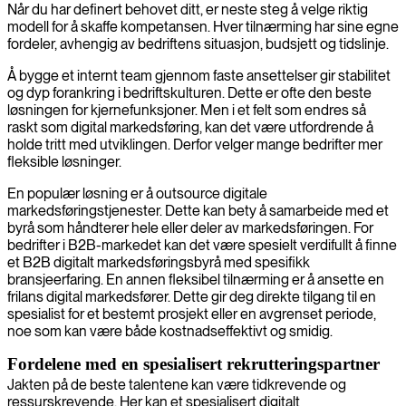
Når du har definert behovet ditt, er neste steg å velge riktig
modell for å skaffe kompetansen. Hver tilnærming har sine egne
fordeler, avhengig av bedriftens situasjon, budsjett og tidslinje.
Å bygge et internt team gjennom faste ansettelser gir stabilitet
og dyp forankring i bedriftskulturen. Dette er ofte den beste
løsningen for kjernefunksjoner. Men i et felt som endres så
raskt som digital markedsføring, kan det være utfordrende å
holde tritt med utviklingen. Derfor velger mange bedrifter mer
fleksible løsninger.
En populær løsning er å outsource digitale
markedsføringstjenester. Dette kan bety å samarbeide med et
byrå som håndterer hele eller deler av markedsføringen. For
bedrifter i B2B-markedet kan det være spesielt verdifullt å finne
et B2B digitalt markedsføringsbyrå med spesifikk
bransjeerfaring. En annen fleksibel tilnærming er å ansette en
frilans digital markedsfører. Dette gir deg direkte tilgang til en
spesialist for et bestemt prosjekt eller en avgrenset periode,
noe som kan være både kostnadseffektivt og smidig.
Fordelene med en spesialisert rekrutteringspartner
Jakten på de beste talentene kan være tidkrevende og
ressurskrevende. Her kan et spesialisert digitalt