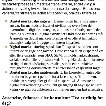
du starter prosessen med talentanskaffelse, er det viktig å
definere nøyaktig hvilken kompetanse du trenger. Behovene
varierer, fra strategisk ledelse til spesifikk, praktisk utførelse.
Digital markedsføringssjef:
Denne rollen har et strategisk
ansvar. En markedsføringssjef utvikler og overvåker den
overordnede digitale strategien, administrerer budsjetter, leder
team og sikrer at all digital aktivitet er i tråd med bedriftens mål.
Å ansette en digital markedsføringssjef er ofte et langsiktig,
strategisk valg for å bygge opp intern kapasitet.
Digital markedsføringsspesialist:
En spesialist er den som
utfører de daglige oppgavene. Dette kan være en ekspert på ett
eller flere områder som SEO, SEM, innholdsmarkedsføring,
sosiale medier eller e-postmarkedsføring. Når du skal rekruttere
en digital markedsføringsspesialist, ser du etter praktiske
ferdigheter og dokumenterte resultater innen et spesifikt fagfelt.
Digital markedsføringskonsulent:
En konsulent hentes ofte
inn for en begrenset periode for å løse et spesifikt problem,
utvikle en strategi eller gi råd på ekspertnivå. Å ansette en
digital markedsføringskonsulent gir tilgang til høyt spesialisert
kunnskap uten forpliktelsene som følger med en fast ansettelse.
Ansettelse, frilanser eller konsulent: Hva er riktig for
deg?