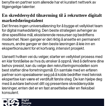
benytte en partner som allerede har et kuratert nettverk av
tilgjengelige talenter.
En skreddersydd tilnærming til å rekruttere digitalt
markedsføringstalent
Det finnes ingen universalløsning for å bygge et vellykket team
for digital markedsføring. Den beste strategien avhenger av
dine spesifikke mål, eksisterende ressurser og bedriftens
modenhet. Noen ganger er det riktig å ansette en permanent
ressurs, andre ganger er den beste løsningen å leie inn en
ekspertkonsulent for et kortvarig, intensivt prosjekt.
Uansett hvilken vei du velger, starter en vellykket prosess med
en klar forståelse av hva du ønsker å oppnå. Ved å definere dine
behov presist, kan du velge den rekrutteringsmodellen som
best støtter dine forretningsmål. En samtale med en erfaren
partner som spesialiserer seg på å koble bedrifter med teknisk
ekspertise kan være et verdifullt første steg. De kan hjelpe deg
med å avklare behovet ditt og presentere skreddersydde
løsninger, enten det er en fast ansettelse eller en fleksibel
konsulent.