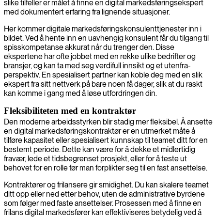
slike tilfeller er målet å finne en digital markedsføringsekspert
med dokumentert erfaring fra lignende situasjoner.
Her kommer digitale markedsføringskonsulenttjenester inn i
bildet. Ved å hente inn en uavhengig konsulent får du tilgang til
spisskompetanse akkurat når du trenger den. Disse
ekspertene har ofte jobbet med en rekke ulike bedrifter og
bransjer, og kan ta med seg verdifull innsikt og et utenfra-
perspektiv. En spesialisert partner kan koble deg med en slik
ekspert fra sitt nettverk på bare noen få dager, slik at du raskt
kan komme i gang med å løse utfordringen din.
Fleksibiliteten med en kontraktør
Den moderne arbeidsstyrken blir stadig mer fleksibel. Å ansette
en digital markedsføringskontraktør er en utmerket måte å
tilføre kapasitet eller spesialisert kunnskap til teamet ditt for en
bestemt periode. Dette kan være for å dekke et midlertidig
fravær, lede et tidsbegrenset prosjekt, eller for å teste ut
behovet for en rolle før man forplikter seg til en fast ansettelse.
Kontraktører og frilansere gir smidighet. Du kan skalere teamet
ditt opp eller ned etter behov, uten de administrative byrdene
som følger med faste ansettelser. Prosessen med å finne en
frilans digital markedsfører kan effektiviseres betydelig ved å