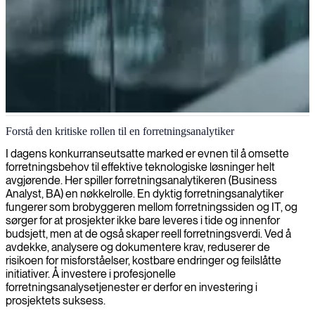
Forretningsanalyse og rådgivning
Forstå den kritiske rollen til en forretningsanalytiker
Vi leverer eksperter innen forretningsanalyse som bygger bro
I dagens konkurranseutsatte marked er evnen til å omsette
mellom IT og forretning, og omdanner dine operasjonelle
forretningsbehov til effektive teknologiske løsninger helt
utfordringer til strategiske fordeler som frigjør bærekraftig vekst.
avgjørende. Her spiller forretningsanalytikeren (Business
Analyst, BA) en nøkkelrolle. En dyktig forretningsanalytiker
fungerer som brobyggeren mellom forretningssiden og IT, og
sørger for at prosjekter ikke bare leveres i tide og innenfor
budsjett, men at de også skaper reell forretningsverdi. Ved å
avdekke, analysere og dokumentere krav, reduserer de
risikoen for misforståelser, kostbare endringer og feilslåtte
initiativer. Å investere i profesjonelle
forretningsanalysetjenester er derfor en investering i
prosjektets suksess.