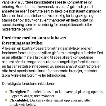
vanskelig å vurdere kandidatenes reelle kompetanse og
erfaring. Bedrifter har i hovedsak to veier å gå: tradisjonell
ansettelse eller å benytte seg av fleksible konsulentløsninger.
Mens en fast ansettelse kan være riktig for langsiktige og
stabile behov, tilbyr konsulentmarkedet en fleksibilitet og
spesialisering som er uvurderlig for prosjektbaserte eller
midlertidige behov.
Fordelene med en kontraktbasert
forretningsanalytiker
Å leie inn en kontraktbasert forretningsanalytiker eller en
freelance forretningsanalytiker gir flere strategiske fordeler. Det
er en effektiv måte å få tilgang til spesialisert kompetanse
akkurat når du trenger den, uten de langsiktige forpliktelsene
en fast ansettelse innebærer. Business analyst contractors er
ofte høyt spesialiserte innenfor bestemte bransjer, metoder
(som Agile eller Scrum) eller teknologier.
De viktigste fordelene inkluderer:
Hurtighet:
En innleid konsulent kan være på plass og operativ
i løpet av dager, ikke måneder.
Fleksibilitet:
Du kan skalere teamet opp eller ned etter
prosjektets behov.