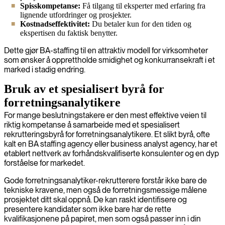
Spisskompetanse:
Få tilgang til eksperter med erfaring fra
lignende utfordringer og prosjekter.
Kostnadseffektivitet:
Du betaler kun for den tiden og
ekspertisen du faktisk benytter.
Dette gjør BA-staffing til en attraktiv modell for virksomheter
som ønsker å opprettholde smidighet og konkurransekraft i et
marked i stadig endring.
Bruk av et spesialisert byrå for
forretningsanalytikere
For mange beslutningstakere er den mest effektive veien til
riktig kompetanse å samarbeide med et spesialisert
rekrutteringsbyrå for forretningsanalytikere. Et slikt byrå, ofte
kalt en BA staffing agency eller business analyst agency, har et
etablert nettverk av forhåndskvalifiserte konsulenter og en dyp
forståelse for markedet.
Gode forretningsanalytiker-rekrutterere forstår ikke bare de
tekniske kravene, men også de forretningsmessige målene
prosjektet ditt skal oppnå. De kan raskt identifisere og
presentere kandidater som ikke bare har de rette
kvalifikasjonene på papiret, men som også passer inn i din