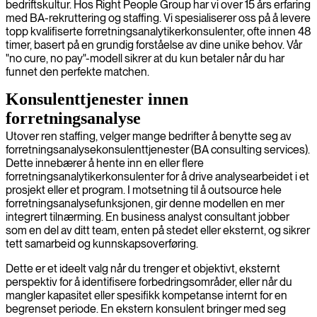
bedriftskultur. Hos Right People Group har vi over 15 års erfaring
med BA-rekruttering og staffing. Vi spesialiserer oss på å levere
topp kvalifiserte forretningsanalytikerkonsulenter, ofte innen 48
timer, basert på en grundig forståelse av dine unike behov. Vår
"no cure, no pay"-modell sikrer at du kun betaler når du har
funnet den perfekte matchen.
Konsulenttjenester innen
forretningsanalyse
Utover ren staffing, velger mange bedrifter å benytte seg av
forretningsanalysekonsulenttjenester (BA consulting services).
Dette innebærer å hente inn en eller flere
forretningsanalytikerkonsulenter for å drive analysearbeidet i et
prosjekt eller et program. I motsetning til å outsource hele
forretningsanalysefunksjonen, gir denne modellen en mer
integrert tilnærming. En business analyst consultant jobber
som en del av ditt team, enten på stedet eller eksternt, og sikrer
tett samarbeid og kunnskapsoverføring.
Dette er et ideelt valg når du trenger et objektivt, eksternt
perspektiv for å identifisere forbedringsområder, eller når du
mangler kapasitet eller spesifikk kompetanse internt for en
begrenset periode. En ekstern konsulent bringer med seg