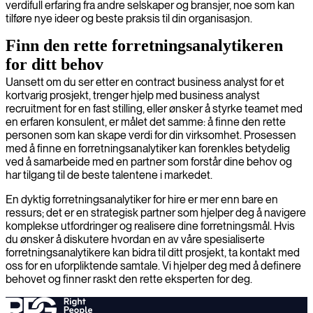
verdifull erfaring fra andre selskaper og bransjer, noe som kan
tilføre nye ideer og beste praksis til din organisasjon.
Finn den rette forretningsanalytikeren
for ditt behov
Uansett om du ser etter en contract business analyst for et
kortvarig prosjekt, trenger hjelp med business analyst
recruitment for en fast stilling, eller ønsker å styrke teamet med
en erfaren konsulent, er målet det samme: å finne den rette
personen som kan skape verdi for din virksomhet. Prosessen
med å finne en forretningsanalytiker kan forenkles betydelig
ved å samarbeide med en partner som forstår dine behov og
har tilgang til de beste talentene i markedet.
En dyktig forretningsanalytiker for hire er mer enn bare en
ressurs; det er en strategisk partner som hjelper deg å navigere
komplekse utfordringer og realisere dine forretningsmål. Hvis
du ønsker å diskutere hvordan en av våre spesialiserte
forretningsanalytikere kan bidra til ditt prosjekt, ta kontakt med
oss for en uforpliktende samtale. Vi hjelper deg med å definere
behovet og finner raskt den rette eksperten for deg.